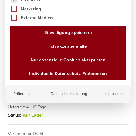
Marketing
Externe Medien
Einwilligung speichern
Ich akzeptiere alle
Serviettenhalter, HENDI,
Nur essenzielle Cookies akzeptieren
190x190x(H)65mm
Individuelle Datenschutz-Präferenzen
Marke:
Hendi
6,92
€
exkl. MwSt.
Präferenzen
Datenschutzerklärung
Impressum
zzgl.
Versandkosten
Lieferzeit:
4 - 10 Tage
Status:
Auf Lager
Verchromter Draht.