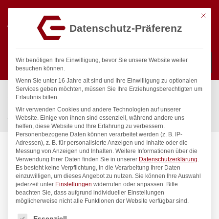
Mit die
Datenschutz-Präferenz
0
Wir benötigen Ihre Einwilligung, bevor Sie unsere Website weiter
besuchen können.
Wenn Sie unter 16 Jahre alt sind und Ihre Einwilligung zu optionalen
Suchen
Services geben möchten, müssen Sie Ihre Erziehungsberechtigten um
Start
/
Gastronomiebedarf & Gastro Geräte für Profis
/
Erlaubnis bitten.
Präsentation
/
Tischgeschirr
/
Wir verwenden Cookies und andere Technologien auf unserer
Serviettenhalter, HENDI, 190x190x(H)65mm
Website. Einige von ihnen sind essenziell, während andere uns
helfen, diese Website und Ihre Erfahrung zu verbessern.
Personenbezogene Daten können verarbeitet werden (z. B. IP-
Adressen), z. B. für personalisierte Anzeigen und Inhalte oder die
Messung von Anzeigen und Inhalten.
Weitere Informationen über die
Verwendung Ihrer Daten finden Sie in unserer
Datenschutzerklärung
.
Es besteht keine Verpflichtung, in die Verarbeitung Ihrer Daten
einzuwilligen, um dieses Angebot zu nutzen.
Sie können Ihre Auswahl
jederzeit unter
Einstellungen
widerrufen oder anpassen.
Bitte
beachten Sie, dass aufgrund individueller Einstellungen
möglicherweise nicht alle Funktionen der Website verfügbar sind.
Es folgt eine Liste der Service-Gruppen, für die eine Einwilligung
Essenziell