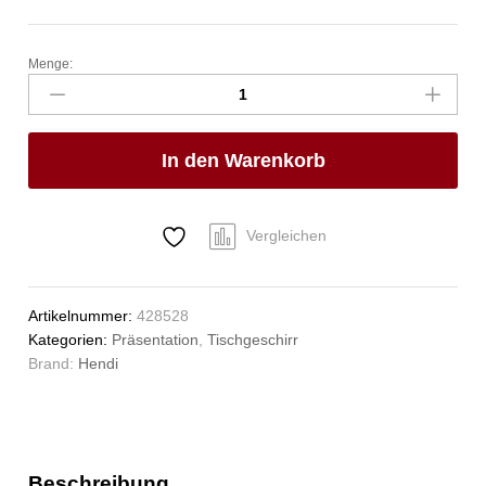
Menge:
Serviettenhalter,
HENDI,
190x190x(H)65mm
Anzahl
In den Warenkorb
Vergleichen
Artikelnummer:
428528
Kategorien:
Präsentation
,
Tischgeschirr
Brand:
Hendi
Beschreibung