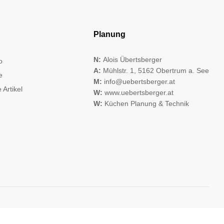
Planung
N:
Alois Übertsberger
o
A:
Mühlstr. 1, 5162 Obertrum a. See
e
M:
info@uebertsberger.at
 Artikel
W:
www.uebertsberger.at
W:
Küchen Planung & Technik