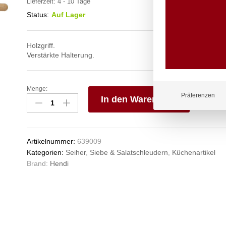
Lieferzeit:
4 - 10 Tage
Status:
Auf Lager
Holzgriff.
Verstärkte Halterung.
Menge:
Sieb
Präferenzen
In den Warenkorb
-
doppelmaschig,
V
HENDI,
e
ø260x580mm
n
Artikelnummer:
639009
Anzahl
Kategorien:
Seiher
,
Siebe & Salatschleudern
,
Küchenartikel
Brand:
Hendi