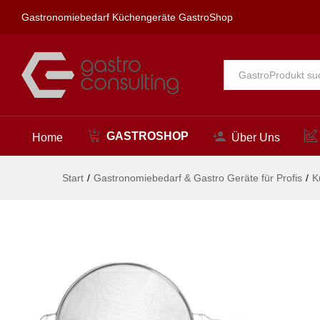
Sieb - doppelmaschig, HENDI,
Gastronomiebedarf Küchengeräte GastroShop
Beschreibung
Alle
GASTROSHOP
Home
Über Uns
Start
/
Gastronomiebedarf & Gastro Geräte für Profis
/
K