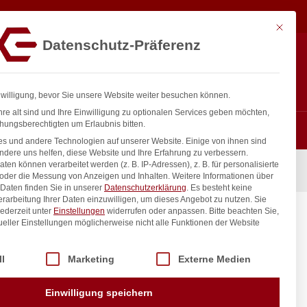
16,31
€
In den Warenkorb
exkl. MwSt.
Mit diese
Datenschutz-Präferenz
ntakt
Anmelden
nfo@gastro-consulting.at
Registrieren
0
nwilligung, bevor Sie unsere Website weiter besuchen können.
re alt sind und Ihre Einwilligung zu optionalen Services geben möchten,
hungsberechtigten um Erlaubnis bitten.
s und andere Technologien auf unserer Website. Einige von ihnen sind
ndere uns helfen, diese Website und Ihre Erfahrung zu verbessern.
n können verarbeitet werden (z. B. IP-Adressen), z. B. für personalisierte
 oder die Messung von Anzeigen und Inhalten.
Weitere Informationen über
Daten finden Sie in unserer
Datenschutzerklärung
.
Es besteht keine
Verarbeitung Ihrer Daten einzuwilligen, um dieses Angebot zu nutzen.
Sie
ederzeit unter
Einstellungen
widerrufen oder anpassen.
Bitte beachten Sie,
0x580mm
ueller Einstellungen möglicherweise nicht alle Funktionen der Website
 der Service-Gruppen, für die eine Einwilligung erteilt werden kann. Di
ll
Marketing
Externe Medien
inkl. / exkl. MwSt.
Einwilligung speichern