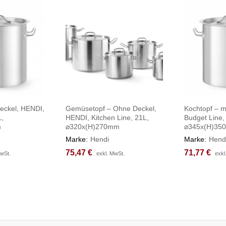
Deckel, HENDI,
Gemüsetopf – Ohne Deckel,
Kochtopf – m
L,
HENDI, Kitchen Line, 21L,
Budget Line,
m
⌀320x(H)270mm
⌀345x(H)35
Marke:
Hendi
Marke:
Hend
75,47
75,47
€
€
71,77
71,77
€
€
MwSt.
MwSt.
exkl. MwSt.
exkl. MwSt.
exkl
exkl