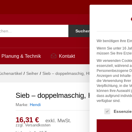
 ø260x580mm
Ko
Suchen
i
Wir benötigen Ihre Ei
Wenn Sie unter 16 Jah
müssen Sie Ihre Erzie
Planung & Technik
Kontakt
Wir verwenden Cookie
essenziell, während a
Personenbezogene Date
üchenartikel
/
Seiher
/
Sieb – doppelmaschig, HENDI, ø260x580mm
Anzeigen und Inhalte
die Verwendung Ihrer 
Verpflichtung, in die 
können Ihre Auswahl j
Sieb – doppelmaschig, HENDI, ø26
dass aufgrund individ
verfügbar sind.
Marke:
Hendi
Es folgt eine Liste
Essenzie
16,31
€
exkl. MwSt.
zzgl.
Versandkosten