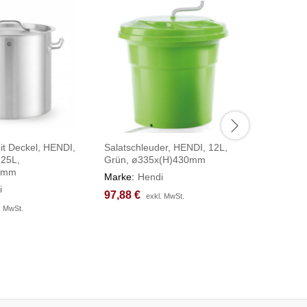
it Deckel, HENDI,
Salatschleuder, HENDI, 12L,
Pommessc
 25L,
Grün, ø335x(H)430mm
430x168
0mm
Marke:
Hendi
Marke:
H
i
97,88
97,88
€
€
138,77
138,77
exkl. MwSt.
exkl. MwSt.
. MwSt.
. MwSt.