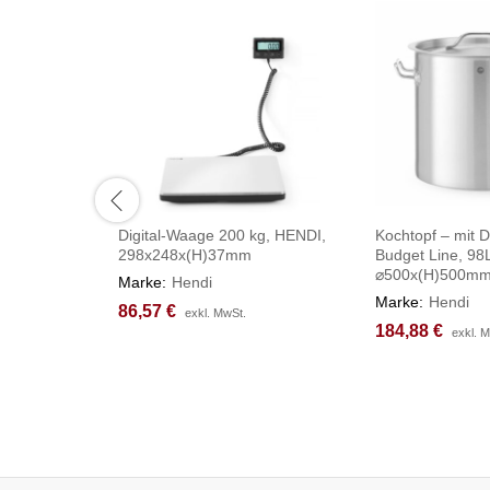
Digital-Waage 200 kg, HENDI,
Kochtopf – mit 
298x248x(H)37mm
Budget Line, 98
⌀500x(H)500m
Marke:
Hendi
Marke:
Hendi
86,57
86,57
€
€
exkl. MwSt.
exkl. MwSt.
184,88
184,88
€
€
exkl. 
exkl. 