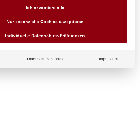
Versand AT & DE weitere auf
Ich akzeptiere alle
Anfragen
Wir sind seit über 40 Jahren
Nur essenzielle Cookies akzeptieren
für Sie da
Bezahlen Sie mit
Individuelle Datenschutz-Präferenzen
Vorrauskasse Paypal,
Kreditkarte, Direkt
Banküberweisung, Sofort,
EPS oder GiroPay
Datenschutzerklärung
Impressum
ergl
iche