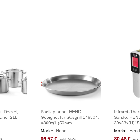
t Deckel,
Paellapfanne, HENDI,
Infrarot-The
Line, 21L,
Geeignet für Gasgrill 146804,
Sonde, HEND
m
ø800x(H)50mm
39x53x(H)1
Marke:
Hendi
Marke:
Hend
86,57
86,57
€
€
80,48
80,48
€
€
St.
St.
exkl. MwSt.
exkl. MwSt.
exkl
exkl