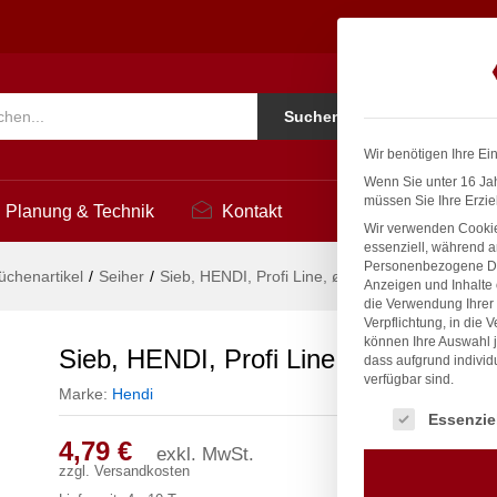
x325mm
Ko
Suchen
i
Wir benötigen Ihre Ei
Wenn Sie unter 16 Jah
müssen Sie Ihre Erzie
Planung & Technik
Kontakt
Wir verwenden Cookie
essenziell, während a
Personenbezogene Date
üchenartikel
/
Seiher
/
Sieb, HENDI, Profi Line, ø160x325mm
Anzeigen und Inhalte
die Verwendung Ihrer 
Verpflichtung, in die 
können Ihre Auswahl j
Sieb, HENDI, Profi Line, ø160x325
dass aufgrund individ
verfügbar sind.
Marke:
Hendi
Es folgt eine Liste
Essenzie
4,79
€
exkl. MwSt.
zzgl.
Versandkosten