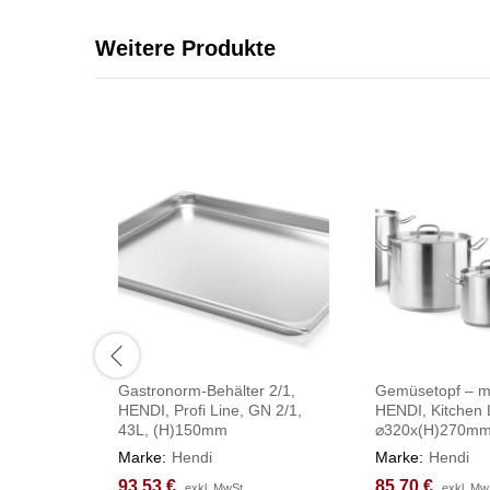
Weitere Produkte
Gastronorm-Behälter 2/1,
Gemüsetopf – mi
HENDI, Profi Line, GN 2/1,
HENDI, Kitchen 
43L, (H)150mm
⌀320x(H)270m
Marke:
Hendi
Marke:
Hendi
93,53
93,53
€
€
85,70
85,70
€
€
exkl. MwSt.
exkl. MwSt.
exkl. Mw
exkl. Mw