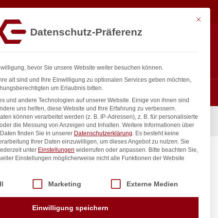
4,79
€
In den Warenkorb
exkl. MwSt.
Mit diese
Datenschutz-Präferenz
ntakt
Anmelden
nfo@gastro-consulting.at
Registrieren
0
nwilligung, bevor Sie unsere Website weiter besuchen können.
re alt sind und Ihre Einwilligung zu optionalen Services geben möchten,
hungsberechtigten um Erlaubnis bitten.
s und andere Technologien auf unserer Website. Einige von ihnen sind
ndere uns helfen, diese Website und Ihre Erfahrung zu verbessern.
n können verarbeitet werden (z. B. IP-Adressen), z. B. für personalisierte
 oder die Messung von Anzeigen und Inhalten.
Weitere Informationen über
Daten finden Sie in unserer
Datenschutzerklärung
.
Es besteht keine
Verarbeitung Ihrer Daten einzuwilligen, um dieses Angebot zu nutzen.
Sie
ederzeit unter
Einstellungen
widerrufen oder anpassen.
Bitte beachten Sie,
mm
ueller Einstellungen möglicherweise nicht alle Funktionen der Website
 der Service-Gruppen, für die eine Einwilligung erteilt werden kann. Di
ll
Marketing
Externe Medien
inkl. / exkl. MwSt.
Einwilligung speichern