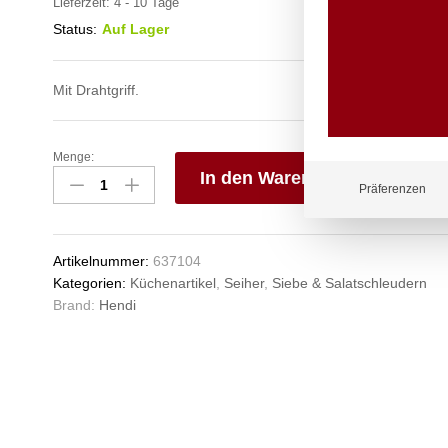
Lieferzeit:
4 - 10 Tage
Status:
Auf Lager
Mit Drahtgriff.
Menge:
Sieb,
In den Warenkorb
HENDI,
Präferenzen
Profi
V
Line,
e
ø160x325mm
n
Artikelnummer:
637104
Anzahl
Kategorien:
Küchenartikel
,
Seiher
,
Siebe & Salatschleudern
Brand:
Hendi