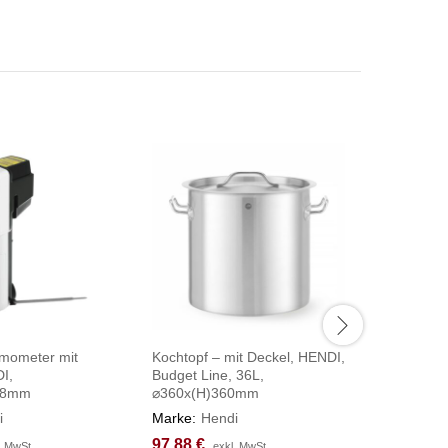
rmometer mit
Kochtopf – mit Deckel, HENDI,
Pager-Sy
I,
Budget Line, 36L,
210x130
58mm
⌀360x(H)360mm
Marke:
H
i
Marke:
Hendi
282,75
282,75
97,88
97,88
€
€
. MwSt.
. MwSt.
exkl. MwSt.
exkl. MwSt.