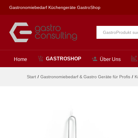
Sieb, HENDI, Profi Line, ø160
Gastronomiebedarf Küchengeräte GastroShop
Beschreibung
Alle
GASTROSHOP
Home
Über Uns
Start
/
Gastronomiebedarf & Gastro Geräte für Profis
/
K