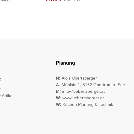
Planung
N:
Alois Übertsberger
o
A:
Mühlstr. 1, 5162 Obertrum a. See
e
M:
info@uebertsberger.at
 Artikel
W:
www.uebertsberger.at
W:
Küchen Planung & Technik