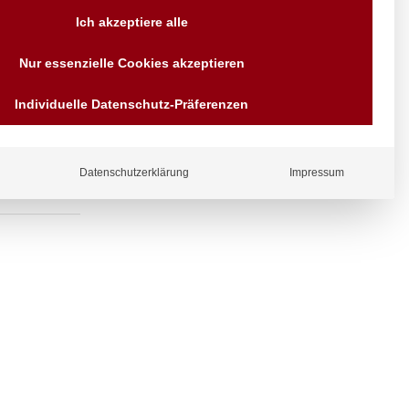
Versand AT & DE weitere auf
Ich akzeptiere alle
Anfragen
Wir sind seit über 40 Jahren
Nur essenzielle Cookies akzeptieren
für Sie da
Bezahlen Sie mit
Individuelle Datenschutz-Präferenzen
Vorrauskasse Paypal,
Kreditkarte, Direkt
Banküberweisung, Sofort,
EPS oder GiroPay
Datenschutzerklärung
Impressum
ergl
iche