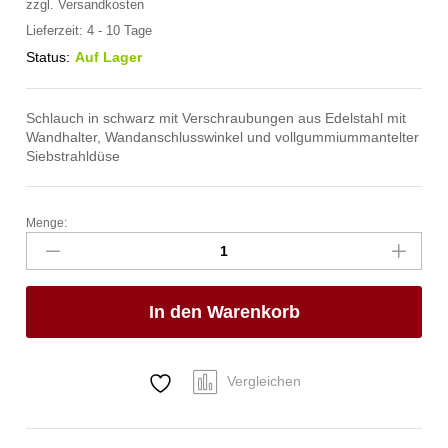
zzgl.
Versandkosten
Lieferzeit:
4 - 10 Tage
Status:
Auf Lager
Schlauch in schwarz mit Verschraubungen aus Edelstahl mit
Wandhalter, Wandanschlusswinkel und vollgummiummantelter
Siebstrahldüse
Menge:
spa
Kneipp'sche
Garnitur
1/2"
In den Warenkorb
Ø
20mm
3/4"
ÜM
Vergleichen
Anzahl