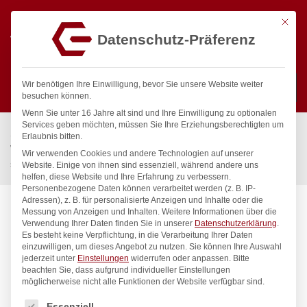
Mit die
Datenschutz-Präferenz
0
Wir benötigen Ihre Einwilligung, bevor Sie unsere Website weiter
besuchen können.
Wenn Sie unter 16 Jahre alt sind und Ihre Einwilligung zu optionalen
Suchen
Services geben möchten, müssen Sie Ihre Erziehungsberechtigten um
Start
/
Gastronomiebedarf & Gastro Geräte für Profis
/
Erlaubnis bitten.
Wassertechnik
/
Wellnes
/
Wir verwenden Cookies und andere Technologien auf unserer
spa Kneipp’sche Garnitur 1/2″ Ø 20mm 3/4″ ÜM
Website. Einige von ihnen sind essenziell, während andere uns
helfen, diese Website und Ihre Erfahrung zu verbessern.
Personenbezogene Daten können verarbeitet werden (z. B. IP-
Adressen), z. B. für personalisierte Anzeigen und Inhalte oder die
Messung von Anzeigen und Inhalten.
Weitere Informationen über die
Verwendung Ihrer Daten finden Sie in unserer
Datenschutzerklärung
.
Es besteht keine Verpflichtung, in die Verarbeitung Ihrer Daten
einzuwilligen, um dieses Angebot zu nutzen.
Sie können Ihre Auswahl
jederzeit unter
Einstellungen
widerrufen oder anpassen.
Bitte
beachten Sie, dass aufgrund individueller Einstellungen
möglicherweise nicht alle Funktionen der Website verfügbar sind.
Es folgt eine Liste der Service-Gruppen, für die eine Einwilligung
Essenziell