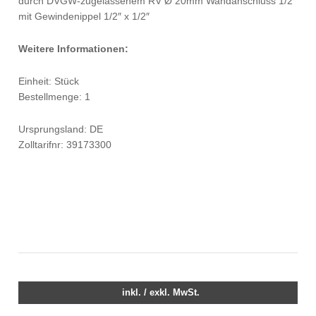
durch DVGW-zugelassenem RV Ø 20mm Wandanschluss 1/2″
mit Gewindenippel 1/2″ x 1/2″
Weitere Informationen:
Einheit: Stück
Bestellmenge: 1
Ursprungsland: DE
Zolltarifnr: 39173300
inkl. / exkl. MwSt.