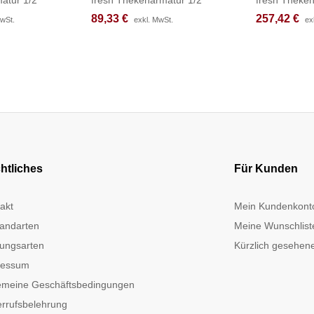
89,33
89,33
€
€
257,42
257,42
€
€
MwSt.
MwSt.
exkl. MwSt.
exkl. MwSt.
ex
ex
htliches
Für Kunden
akt
Mein Kundenkont
andarten
Meine Wunschlist
ungsarten
Kürzlich gesehene
ressum
emeine Geschäftsbedingungen
rrufsbelehrung