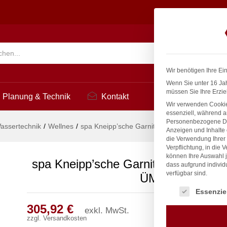
 Ø 27mm 3/4" ÜM
3
Suchen
Wir benötigen Ihre Ei
Wenn Sie unter 16 Jah
müssen Sie Ihre Erzie
Planung & Technik
Kontakt
Wir verwenden Cookie
essenziell, während a
Personenbezogene Date
assertechnik
/
Wellnes
/
spa Kneipp’sche Garnitur 1/2″ Ø 27mm 3/4″
Anzeigen und Inhalte
die Verwendung Ihrer 
Verpflichtung, in die 
können Ihre Auswahl j
spa Kneipp’sche Garnitur 1/2″ Ø 27
dass aufgrund individ
verfügbar sind.
ÜM
Es folgt eine Liste
Essenzie
305,92
€
exkl. MwSt.
zzgl.
Versandkosten