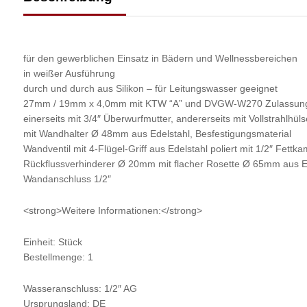
für den gewerblichen Einsatz in Bädern und Wellnessbereichen
in weißer Ausführung
durch und durch aus Silikon – für Leitungswasser geeignet
27mm / 19mm x 4,0mm mit KTW “A” und DVGW-W270 Zulassung S
einerseits mit 3/4″ Überwurfmutter, andererseits mit Vollstrahlhüls
mit Wandhalter Ø 48mm aus Edelstahl, Besfestigungsmaterial
Wandventil mit 4-Flügel-Griff aus Edelstahl poliert mit 1/2″ Fe
Rückflussverhinderer Ø 20mm mit flacher Rosette Ø 65mm aus E
Wandanschluss 1/2″
<strong>Weitere Informationen:</strong>
Einheit: Stück
Bestellmenge: 1
Wasseranschluss: 1/2″ AG
Ursprungsland: DE