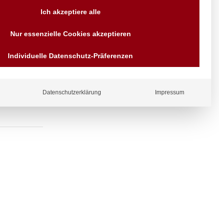
Versand AT & DE weitere auf
Ich akzeptiere alle
Anfragen
Wir sind seit über 40 Jahren
Nur essenzielle Cookies akzeptieren
für Sie da
halter,
Bezahlen Sie mit
Individuelle Datenschutz-Präferenzen
Vorrauskasse Paypal,
Kreditkarte, Direkt
Banküberweisung, Sofort,
EPS oder GiroPay
Datenschutzerklärung
Impressum
ergl
iche