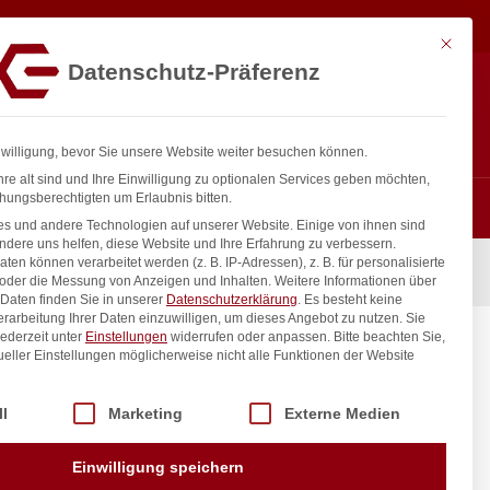
05,92
€
In den Warenkorb
exkl. MwSt.
Mit diese
Datenschutz-Präferenz
Hotline
Anmelden
+43 800 404 407
Registrieren
0
nwilligung, bevor Sie unsere Website weiter besuchen können.
re alt sind und Ihre Einwilligung zu optionalen Services geben möchten,
hungsberechtigten um Erlaubnis bitten.
s und andere Technologien auf unserer Website. Einige von ihnen sind
ndere uns helfen, diese Website und Ihre Erfahrung zu verbessern.
n können verarbeitet werden (z. B. IP-Adressen), z. B. für personalisierte
 ÜM
 oder die Messung von Anzeigen und Inhalten.
Weitere Informationen über
Daten finden Sie in unserer
Datenschutzerklärung
.
Es besteht keine
Verarbeitung Ihrer Daten einzuwilligen, um dieses Angebot zu nutzen.
Sie
ederzeit unter
Einstellungen
widerrufen oder anpassen.
Bitte beachten Sie,
mm 3/4″
ueller Einstellungen möglicherweise nicht alle Funktionen der Website
 der Service-Gruppen, für die eine Einwilligung erteilt werden kann. Di
ll
Marketing
Externe Medien
inkl. / exkl. MwSt.
Einwilligung speichern