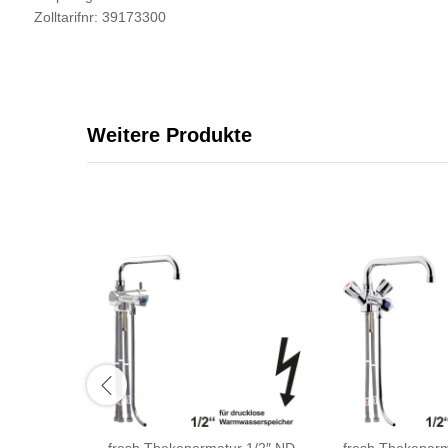
Zolltarifnr: 39173300
Weitere Produkte
fresh Thekenarmatur 1/2″ ND
fresh Thekenarm