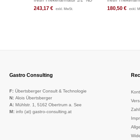
243,17
243,17
€
€
180,50
180,50
€
€
exkl. MwSt.
exkl. MwSt.
exkl. 
exkl. 
Gastro Consulting
Rec
F:
Übertsberger Consult & Technologie
Kont
N:
Alois Übertsberger
Vers
A:
Mühlstr. 1, 5162 Obertrum a. See
Zahl
M:
info (at) gastro-consulting.at
Imp
Allg
Wide