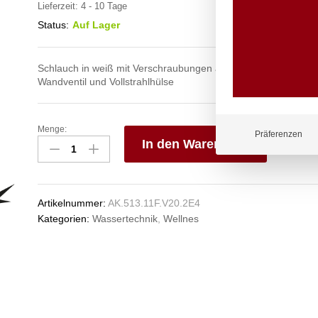
Lieferzeit:
4 - 10 Tage
Status:
Auf Lager
Schlauch in weiß mit Verschraubungen aus Edelstahl mit Wand
Wandventil und Vollstrahlhülse
Menge:
spa
Präferenzen
In den Warenkorb
Kneipp'sche
Garnitur
V
1/2"
e
Ø
n
Artikelnummer:
AK.513.11F.V20.2E4
27mm
Kategorien:
Wassertechnik
,
Wellnes
3/4"
ÜM
Anzahl