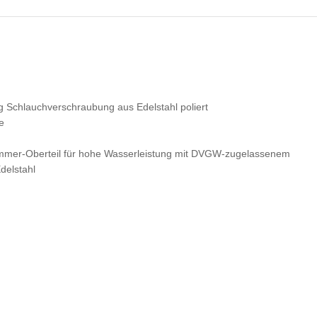
chlauchverschraubung aus Edelstahl poliert
e
ttkammer-Oberteil für hohe Wasserleistung mit DVGW-zugelassenem
delstahl