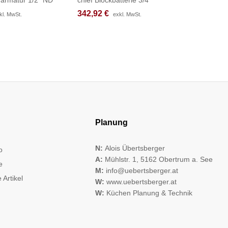
342,92
342,92
€
€
207,08
207,08
kl. MwSt.
kl. MwSt.
exkl. MwSt.
exkl. MwSt.
Planung
N:
Alois Übertsberger
o
A:
Mühlstr. 1, 5162 Obertrum a. See
e
M:
info@uebertsberger.at
 Artikel
W:
www.uebertsberger.at
W:
Küchen Planung & Technik