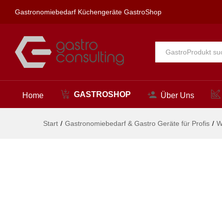
spa Kneipp'sche Garnitur 1/2"
Gastronomiebedarf Küchengeräte GastroShop
Beschreibung
Alle
GASTROSHOP
Home
Über Uns
Start
/
Gastronomiebedarf & Gastro Geräte für Profis
/
W