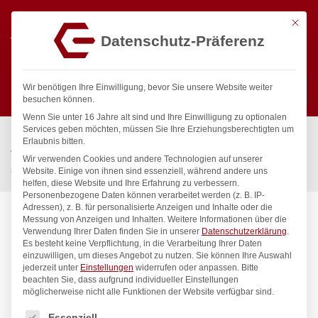
Mit die
Datenschutz-Präferenz
0
Wir benötigen Ihre Einwilligung, bevor Sie unsere Website weiter
besuchen können.
Wenn Sie unter 16 Jahre alt sind und Ihre Einwilligung zu optionalen
Suchen
Services geben möchten, müssen Sie Ihre Erziehungsberechtigten um
Start
/
Gastronomiebedarf & Gastro Geräte für Profis
/
Erlaubnis bitten.
Wassertechnik
/
Wellnes
/
Wir verwenden Cookies und andere Technologien auf unserer
spa Kneipp’sche Garnitur 1/2″ Ø 27mm 3/4″ ÜM
Website. Einige von ihnen sind essenziell, während andere uns
helfen, diese Website und Ihre Erfahrung zu verbessern.
Personenbezogene Daten können verarbeitet werden (z. B. IP-
Adressen), z. B. für personalisierte Anzeigen und Inhalte oder die
Messung von Anzeigen und Inhalten.
Weitere Informationen über die
Verwendung Ihrer Daten finden Sie in unserer
Datenschutzerklärung
.
Es besteht keine Verpflichtung, in die Verarbeitung Ihrer Daten
einzuwilligen, um dieses Angebot zu nutzen.
Sie können Ihre Auswahl
jederzeit unter
Einstellungen
widerrufen oder anpassen.
Bitte
beachten Sie, dass aufgrund individueller Einstellungen
möglicherweise nicht alle Funktionen der Website verfügbar sind.
Es folgt eine Liste der Service-Gruppen, für die eine Einwilligung
Essenziell