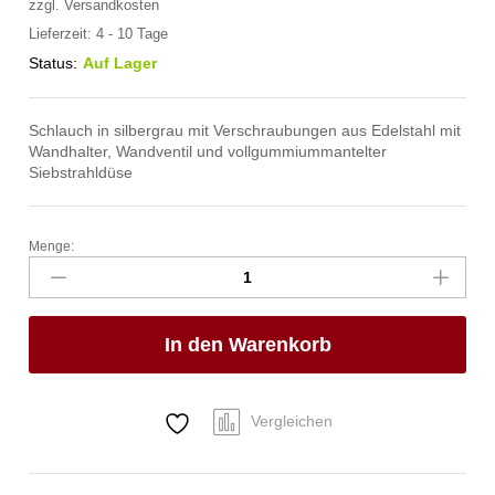
zzgl.
Versandkosten
Lieferzeit:
4 - 10 Tage
Status:
Auf Lager
Schlauch in silbergrau mit Verschraubungen aus Edelstahl mit
Wandhalter, Wandventil und vollgummiummantelter
Siebstrahldüse
Menge:
spa
Kneipp'sche
Garnitur
1/2"
In den Warenkorb
Ø
27mm
3/4"
ÜM
Vergleichen
Anzahl