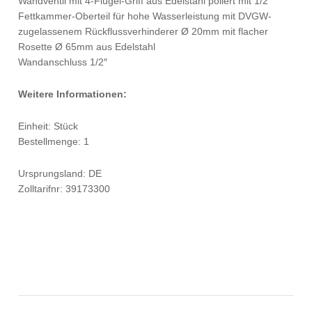
Wandventil mit 4-Flügel-Griff aus Edelstahl poliert mit 1/2″
Fettkammer-Oberteil für hohe Wasserleistung mit DVGW-
zugelassenem Rückflussverhinderer Ø 20mm mit flacher
Rosette Ø 65mm aus Edelstahl
Wandanschluss 1/2″
Weitere Informationen:
Einheit: Stück
Bestellmenge: 1
Ursprungsland: DE
Zolltarifnr: 39173300