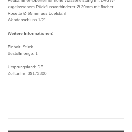
Fettkammer-Oberteil für hohe Wasserleistung mit DVGW-
zugelassenem Rückflussverhinderer Ø 20mm mit flacher
Rosette Ø 65mm aus Edelstahl
Wandanschluss 1/2″
Weitere Informationen:
Einheit: Stück
Bestellmenge: 1
Ursprungsland: DE
Zolltarifnr: 39173300