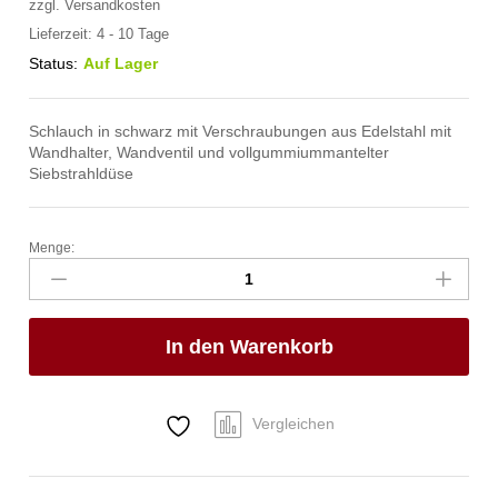
zzgl.
Versandkosten
Lieferzeit:
4 - 10 Tage
Status:
Auf Lager
Schlauch in schwarz mit Verschraubungen aus Edelstahl mit
Wandhalter, Wandventil und vollgummiummantelter
Siebstrahldüse
Menge:
spa
Kneipp'sche
Garnitur
1/2"
In den Warenkorb
Ø
27mm
3/4"
ÜM
Vergleichen
Anzahl