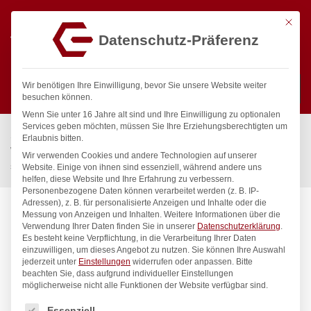
Mit die
Datenschutz-Präferenz
0
Wir benötigen Ihre Einwilligung, bevor Sie unsere Website weiter
besuchen können.
Wenn Sie unter 16 Jahre alt sind und Ihre Einwilligung zu optionalen
Suchen
Services geben möchten, müssen Sie Ihre Erziehungsberechtigten um
Start
/
Gastronomiebedarf & Gastro Geräte für Profis
/
Erlaubnis bitten.
Wassertechnik
/
Wellnes
/
Wir verwenden Cookies und andere Technologien auf unserer
spa Kneipp’sche Garnitur 1/2″ Ø 27mm 3/4″ ÜM
Website. Einige von ihnen sind essenziell, während andere uns
helfen, diese Website und Ihre Erfahrung zu verbessern.
Personenbezogene Daten können verarbeitet werden (z. B. IP-
Adressen), z. B. für personalisierte Anzeigen und Inhalte oder die
Messung von Anzeigen und Inhalten.
Weitere Informationen über die
Verwendung Ihrer Daten finden Sie in unserer
Datenschutzerklärung
.
Es besteht keine Verpflichtung, in die Verarbeitung Ihrer Daten
einzuwilligen, um dieses Angebot zu nutzen.
Sie können Ihre Auswahl
jederzeit unter
Einstellungen
widerrufen oder anpassen.
Bitte
beachten Sie, dass aufgrund individueller Einstellungen
möglicherweise nicht alle Funktionen der Website verfügbar sind.
Es folgt eine Liste der Service-Gruppen, für die eine Einwilligung
Essenziell