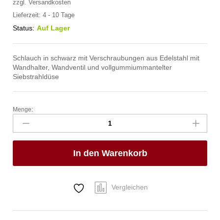
zzgl.
Versandkosten
Lieferzeit:
4 - 10 Tage
Status:
Auf Lager
Schlauch in schwarz mit Verschraubungen aus Edelstahl mit
Wandhalter, Wandventil und vollgummiummantelter
Siebstrahldüse
Menge:
spa
Kneipp'sche
Garnitur
1/2"
In den Warenkorb
Ø
27mm
3/4"
ÜM
Vergleichen
Anzahl