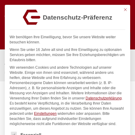
Mit die
Datenschutz-Präferenz
0
Wir benötigen Ihre Einwilligung, bevor Sie unsere Website weiter
besuchen können.
Wenn Sie unter 16 Jahre alt sind und Ihre Einwilligung zu optionalen
Suchen
Services geben möchten, müssen Sie Ihre Erziehungsberechtigten um
Start
/
Gastronomiebedarf & Gastro Geräte für Profis
/
Erlaubnis bitten.
Wassertechnik
/
Wellnes
/
Wir verwenden Cookies und andere Technologien auf unserer
spa Kneipp’sche Garnitur 1/2″ Ø 27mm 3/4″ ÜM
Website. Einige von ihnen sind essenziell, während andere uns
helfen, diese Website und Ihre Erfahrung zu verbessern.
Personenbezogene Daten können verarbeitet werden (z. B. IP-
Adressen), z. B. für personalisierte Anzeigen und Inhalte oder die
Messung von Anzeigen und Inhalten.
Weitere Informationen über die
Verwendung Ihrer Daten finden Sie in unserer
Datenschutzerklärung
.
Es besteht keine Verpflichtung, in die Verarbeitung Ihrer Daten
einzuwilligen, um dieses Angebot zu nutzen.
Sie können Ihre Auswahl
jederzeit unter
Einstellungen
widerrufen oder anpassen.
Bitte
beachten Sie, dass aufgrund individueller Einstellungen
möglicherweise nicht alle Funktionen der Website verfügbar sind.
Es folgt eine Liste der Service-Gruppen, für die eine Einwilligung
Essenziell