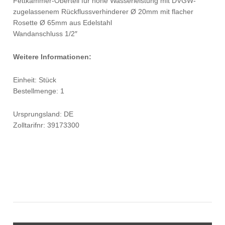
Fettkammer-Oberteil für hohe Wasserleistung mit DVGW-
zugelassenem Rückflussverhinderer Ø 20mm mit flacher
Rosette Ø 65mm aus Edelstahl
Wandanschluss 1/2″
Weitere Informationen:
Einheit: Stück
Bestellmenge: 1
Ursprungsland: DE
Zolltarifnr: 39173300