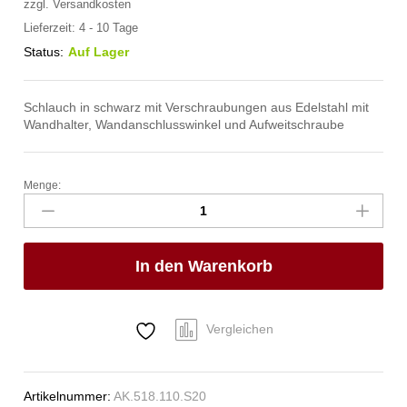
zzgl.
Versandkosten
Lieferzeit:
4 - 10 Tage
Status:
Auf Lager
Schlauch in schwarz mit Verschraubungen aus Edelstahl mit
Wandhalter, Wandanschlusswinkel und Aufweitschraube
Menge:
spa
Kneipp'sche
Garnitur
1/2"
In den Warenkorb
Ø
27mm
3/4"
ÜM
Vergleichen
Anzahl
Artikelnummer:
AK.518.110.S20