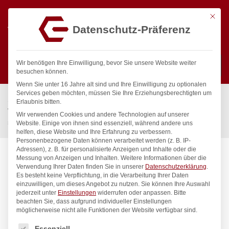
Mit die
Datenschutz-Präferenz
0
Wir benötigen Ihre Einwilligung, bevor Sie unsere Website weiter
besuchen können.
Wenn Sie unter 16 Jahre alt sind und Ihre Einwilligung zu optionalen
Suchen
Services geben möchten, müssen Sie Ihre Erziehungsberechtigten um
Start
/
Gastronomiebedarf & Gastro Geräte für Profis
/
Erlaubnis bitten.
Wassertechnik
/
Wellnes
/
Wir verwenden Cookies und andere Technologien auf unserer
spa Kneipp’sche Garnitur 1/2″ Ø 27mm 3/4″ ÜM
Website. Einige von ihnen sind essenziell, während andere uns
helfen, diese Website und Ihre Erfahrung zu verbessern.
Personenbezogene Daten können verarbeitet werden (z. B. IP-
Adressen), z. B. für personalisierte Anzeigen und Inhalte oder die
Messung von Anzeigen und Inhalten.
Weitere Informationen über die
Verwendung Ihrer Daten finden Sie in unserer
Datenschutzerklärung
.
Es besteht keine Verpflichtung, in die Verarbeitung Ihrer Daten
einzuwilligen, um dieses Angebot zu nutzen.
Sie können Ihre Auswahl
jederzeit unter
Einstellungen
widerrufen oder anpassen.
Bitte
beachten Sie, dass aufgrund individueller Einstellungen
möglicherweise nicht alle Funktionen der Website verfügbar sind.
Es folgt eine Liste der Service-Gruppen, für die eine Einwilligung
Essenziell