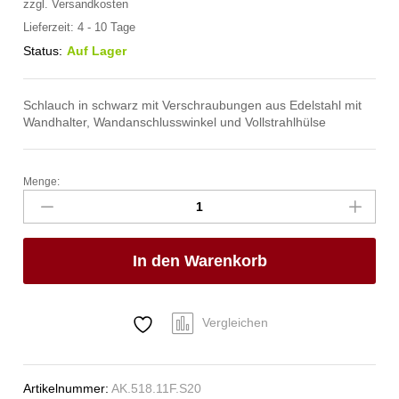
zzgl.
Versandkosten
Lieferzeit:
4 - 10 Tage
Status:
Auf Lager
Schlauch in schwarz mit Verschraubungen aus Edelstahl mit
Wandhalter, Wandanschlusswinkel und Vollstrahlhülse
Menge:
spa
Kneipp'sche
Garnitur
1/2"
In den Warenkorb
Ø
27mm
3/4"
ÜM
Vergleichen
Anzahl
Artikelnummer:
AK.518.11F.S20