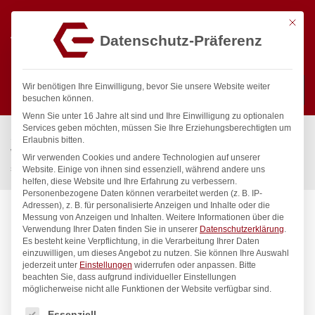
Mit die
Datenschutz-Präferenz
0
Wir benötigen Ihre Einwilligung, bevor Sie unsere Website weiter
besuchen können.
Wenn Sie unter 16 Jahre alt sind und Ihre Einwilligung zu optionalen
Suchen
Services geben möchten, müssen Sie Ihre Erziehungsberechtigten um
Start
/
Gastronomiebedarf & Gastro Geräte für Profis
/
Erlaubnis bitten.
Wassertechnik
/
Wellnes
/
Wir verwenden Cookies und andere Technologien auf unserer
spa Kneipp’sche Garnitur 1/2″ Ø 27mm 3/4″ ÜM
Website. Einige von ihnen sind essenziell, während andere uns
helfen, diese Website und Ihre Erfahrung zu verbessern.
Personenbezogene Daten können verarbeitet werden (z. B. IP-
Adressen), z. B. für personalisierte Anzeigen und Inhalte oder die
Messung von Anzeigen und Inhalten.
Weitere Informationen über die
Verwendung Ihrer Daten finden Sie in unserer
Datenschutzerklärung
.
Es besteht keine Verpflichtung, in die Verarbeitung Ihrer Daten
einzuwilligen, um dieses Angebot zu nutzen.
Sie können Ihre Auswahl
jederzeit unter
Einstellungen
widerrufen oder anpassen.
Bitte
beachten Sie, dass aufgrund individueller Einstellungen
möglicherweise nicht alle Funktionen der Website verfügbar sind.
Es folgt eine Liste der Service-Gruppen, für die eine Einwilligung
Essenziell