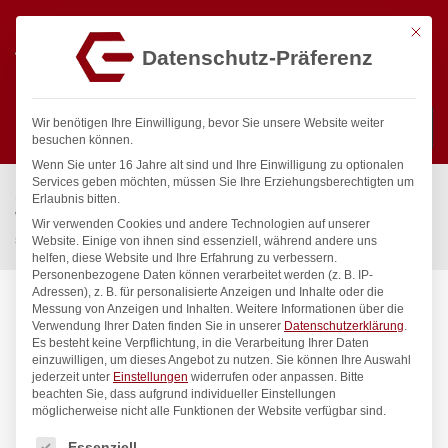
Mit die
Datenschutz-Präferenz
0
Wir benötigen Ihre Einwilligung, bevor Sie unsere Website weiter
besuchen können.
Wenn Sie unter 16 Jahre alt sind und Ihre Einwilligung zu optionalen
Suchen
Services geben möchten, müssen Sie Ihre Erziehungsberechtigten um
Start
/
Gastronomiebedarf & Gastro Geräte für Profis
/
Erlaubnis bitten.
Wassertechnik
/
Wellnes
/
Wir verwenden Cookies und andere Technologien auf unserer
spa Kneipp’sche Garnitur 3/4″ Ø 27mm 1″ ÜM 1,00 m
Website. Einige von ihnen sind essenziell, während andere uns
helfen, diese Website und Ihre Erfahrung zu verbessern.
Personenbezogene Daten können verarbeitet werden (z. B. IP-
Adressen), z. B. für personalisierte Anzeigen und Inhalte oder die
Messung von Anzeigen und Inhalten.
Weitere Informationen über die
Verwendung Ihrer Daten finden Sie in unserer
Datenschutzerklärung
.
Es besteht keine Verpflichtung, in die Verarbeitung Ihrer Daten
einzuwilligen, um dieses Angebot zu nutzen.
Sie können Ihre Auswahl
jederzeit unter
Einstellungen
widerrufen oder anpassen.
Bitte
beachten Sie, dass aufgrund individueller Einstellungen
möglicherweise nicht alle Funktionen der Website verfügbar sind.
Es folgt eine Liste der Service-Gruppen, für die eine Einwilligung
Essenziell