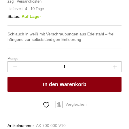
zzgl.
Versandkosten
Lieferzeit:
4 - 10 Tage
Status:
Auf Lager
Schlauch in weiß mit Verschraubungen aus Edelstahl – frei
hängend zur selbstständigen Entleerung
Menge:
spa
Kneipp'sche
Garnitur
3/4"
In den Warenkorb
Ø
27mm
1"
ÜM
Vergleichen
1,00
m
Anzahl
Artikelnummer:
AK.700.000.V10