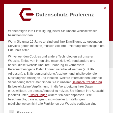
Mit die
Datenschutz-Präferenz
0
Wir benötigen Ihre Einwilligung, bevor Sie unsere Website weiter
besuchen können.
Wenn Sie unter 16 Jahre alt sind und Ihre Einwilligung zu optionalen
Suchen
Services geben möchten, müssen Sie Ihre Erziehungsberechtigten um
Start
/
Gastronomiebedarf & Gastro Geräte für Profis
/
Erlaubnis bitten.
Wassertechnik
/
Wellnes
/
Wir verwenden Cookies und andere Technologien auf unserer
spa Kneipp’sche Garnitur 3/4″ Ø 27mm 3/4″ ÜM
Website. Einige von ihnen sind essenziell, während andere uns
helfen, diese Website und Ihre Erfahrung zu verbessern.
Personenbezogene Daten können verarbeitet werden (z. B. IP-
Adressen), z. B. für personalisierte Anzeigen und Inhalte oder die
Messung von Anzeigen und Inhalten.
Weitere Informationen über die
Verwendung Ihrer Daten finden Sie in unserer
Datenschutzerklärung
.
Es besteht keine Verpflichtung, in die Verarbeitung Ihrer Daten
einzuwilligen, um dieses Angebot zu nutzen.
Sie können Ihre Auswahl
jederzeit unter
Einstellungen
widerrufen oder anpassen.
Bitte
beachten Sie, dass aufgrund individueller Einstellungen
möglicherweise nicht alle Funktionen der Website verfügbar sind.
Es folgt eine Liste der Service-Gruppen, für die eine Einwilligung
Essenziell