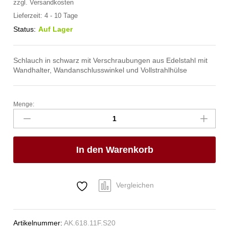
zzgl.
Versandkosten
Lieferzeit:
4 - 10 Tage
Status:
Auf Lager
Schlauch in schwarz mit Verschraubungen aus Edelstahl mit
Wandhalter, Wandanschlusswinkel und Vollstrahlhülse
Menge:
spa
Kneipp'sche
Garnitur
3/4"
In den Warenkorb
Ø
27mm
3/4"
ÜM
Vergleichen
Anzahl
Artikelnummer:
AK.618.11F.S20