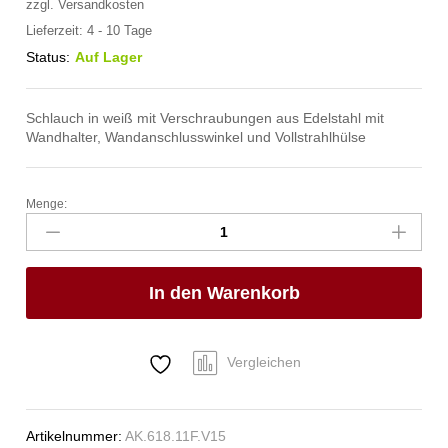
zzgl.
Versandkosten
Lieferzeit:
4 - 10 Tage
Status:
Auf Lager
Schlauch in weiß mit Verschraubungen aus Edelstahl mit
Wandhalter, Wandanschlusswinkel und Vollstrahlhülse
Menge:
spa
Kneipp'sche
Garnitur
3/4"
In den Warenkorb
Ø
27mm
3/4"
ÜM
Vergleichen
Anzahl
Artikelnummer:
AK.618.11F.V15