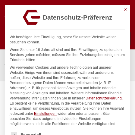
Mit die
Datenschutz-Präferenz
0
Wir benötigen Ihre Einwilligung, bevor Sie unsere Website weiter
besuchen können.
Wenn Sie unter 16 Jahre alt sind und Ihre Einwilligung zu optionalen
Suchen
Services geben möchten, müssen Sie Ihre Erziehungsberechtigten um
Start
/
Gastronomiebedarf & Gastro Geräte für Profis
/
Erlaubnis bitten.
Wassertechnik
/
Wellnes
/
Wir verwenden Cookies und andere Technologien auf unserer
spa Kneipp’sche Garnitur 3/4″ Ø 27mm 3/4″ ÜM
Website. Einige von ihnen sind essenziell, während andere uns
helfen, diese Website und Ihre Erfahrung zu verbessern.
Personenbezogene Daten können verarbeitet werden (z. B. IP-
Adressen), z. B. für personalisierte Anzeigen und Inhalte oder die
Messung von Anzeigen und Inhalten.
Weitere Informationen über die
Verwendung Ihrer Daten finden Sie in unserer
Datenschutzerklärung
.
Es besteht keine Verpflichtung, in die Verarbeitung Ihrer Daten
einzuwilligen, um dieses Angebot zu nutzen.
Sie können Ihre Auswahl
jederzeit unter
Einstellungen
widerrufen oder anpassen.
Bitte
beachten Sie, dass aufgrund individueller Einstellungen
möglicherweise nicht alle Funktionen der Website verfügbar sind.
Es folgt eine Liste der Service-Gruppen, für die eine Einwilligung
Essenziell