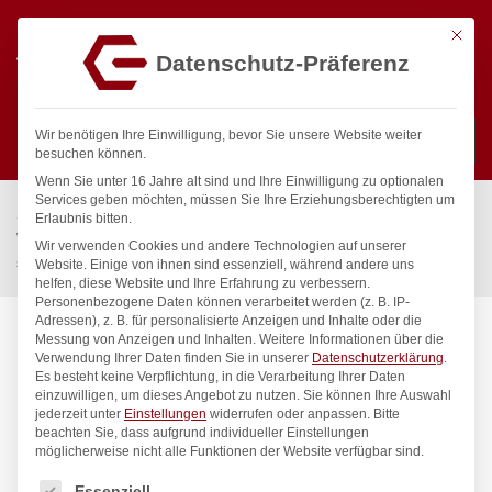
Mit die
Datenschutz-Präferenz
0
Wir benötigen Ihre Einwilligung, bevor Sie unsere Website weiter
besuchen können.
Wenn Sie unter 16 Jahre alt sind und Ihre Einwilligung zu optionalen
Suchen
Services geben möchten, müssen Sie Ihre Erziehungsberechtigten um
Start
/
Gastronomiebedarf & Gastro Geräte für Profis
/
Erlaubnis bitten.
Wassertechnik
/
Wellnes
/
Wir verwenden Cookies und andere Technologien auf unserer
spa Kneipp’sche Garnitur 3/4″ Ø 27mm 3/4″ ÜM
Website. Einige von ihnen sind essenziell, während andere uns
helfen, diese Website und Ihre Erfahrung zu verbessern.
Personenbezogene Daten können verarbeitet werden (z. B. IP-
Adressen), z. B. für personalisierte Anzeigen und Inhalte oder die
Messung von Anzeigen und Inhalten.
Weitere Informationen über die
Verwendung Ihrer Daten finden Sie in unserer
Datenschutzerklärung
.
Es besteht keine Verpflichtung, in die Verarbeitung Ihrer Daten
einzuwilligen, um dieses Angebot zu nutzen.
Sie können Ihre Auswahl
jederzeit unter
Einstellungen
widerrufen oder anpassen.
Bitte
beachten Sie, dass aufgrund individueller Einstellungen
möglicherweise nicht alle Funktionen der Website verfügbar sind.
Es folgt eine Liste der Service-Gruppen, für die eine Einwilligung
Essenziell