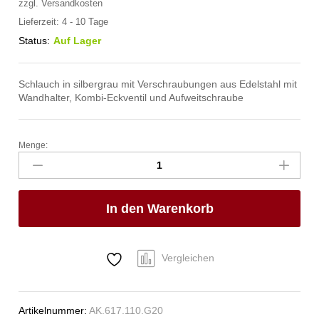
zzgl.
Versandkosten
Lieferzeit:
4 - 10 Tage
Status:
Auf Lager
Schlauch in silbergrau mit Verschraubungen aus Edelstahl mit
Wandhalter, Kombi-Eckventil und Aufweitschraube
Menge:
spa
Kneipp'sche
Garnitur
3/4"
In den Warenkorb
Ø
27mm
3/4"
ÜM
Vergleichen
Anzahl
Artikelnummer:
AK.617.110.G20