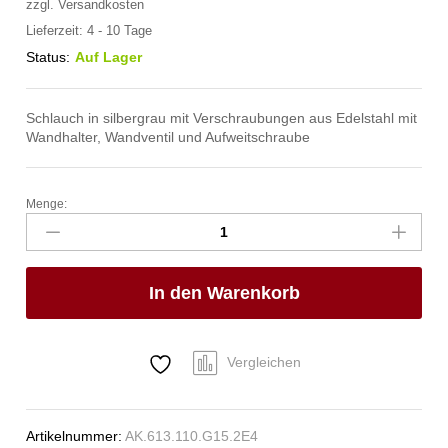
zzgl.
Versandkosten
Lieferzeit:
4 - 10 Tage
Status:
Auf Lager
Schlauch in silbergrau mit Verschraubungen aus Edelstahl mit
Wandhalter, Wandventil und Aufweitschraube
Menge:
spa
Kneipp'sche
Garnitur
3/4"
In den Warenkorb
Ø
27mm
3/4"
ÜM
Vergleichen
Anzahl
Artikelnummer:
AK.613.110.G15.2E4