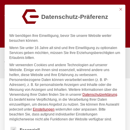
Mit die
Datenschutz-Präferenz
0
Wir benötigen Ihre Einwilligung, bevor Sie unsere Website weiter
besuchen können.
Wenn Sie unter 16 Jahre alt sind und Ihre Einwilligung zu optionalen
Suchen
Services geben möchten, müssen Sie Ihre Erziehungsberechtigten um
Start
/
Gastronomiebedarf & Gastro Geräte für Profis
/
Erlaubnis bitten.
Wassertechnik
/
Wellnes
/
Wir verwenden Cookies und andere Technologien auf unserer
spa Kneipp’sche Garnitur 3/4″ Ø 27mm 3/4″ ÜM
Website. Einige von ihnen sind essenziell, während andere uns
helfen, diese Website und Ihre Erfahrung zu verbessern.
Personenbezogene Daten können verarbeitet werden (z. B. IP-
Adressen), z. B. für personalisierte Anzeigen und Inhalte oder die
Messung von Anzeigen und Inhalten.
Weitere Informationen über die
Verwendung Ihrer Daten finden Sie in unserer
Datenschutzerklärung
.
Es besteht keine Verpflichtung, in die Verarbeitung Ihrer Daten
einzuwilligen, um dieses Angebot zu nutzen.
Sie können Ihre Auswahl
jederzeit unter
Einstellungen
widerrufen oder anpassen.
Bitte
beachten Sie, dass aufgrund individueller Einstellungen
möglicherweise nicht alle Funktionen der Website verfügbar sind.
Es folgt eine Liste der Service-Gruppen, für die eine Einwilligung
Essenziell