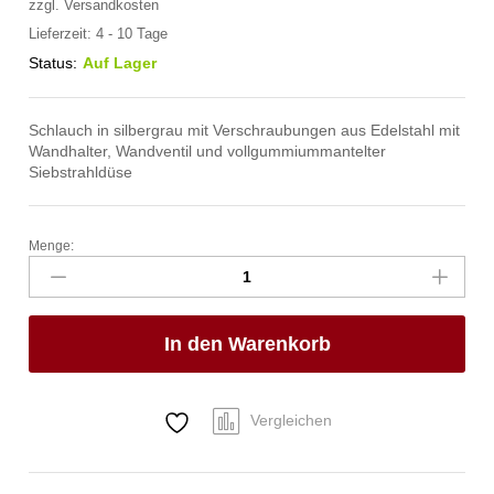
zzgl.
Versandkosten
Lieferzeit:
4 - 10 Tage
Status:
Auf Lager
Schlauch in silbergrau mit Verschraubungen aus Edelstahl mit
Wandhalter, Wandventil und vollgummiummantelter
Siebstrahldüse
Menge:
spa
Kneipp'sche
Garnitur
3/4"
In den Warenkorb
Ø
27mm
3/4"
ÜM
Vergleichen
Anzahl