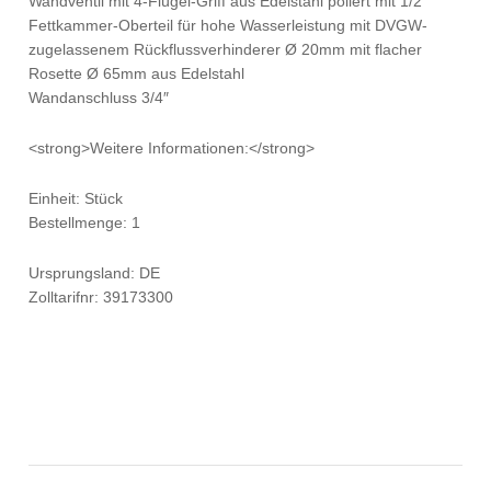
Wandventil mit 4-Flügel-Griff aus Edelstahl poliert mit 1/2″
Fettkammer-Oberteil für hohe Wasserleistung mit DVGW-
zugelassenem Rückflussverhinderer Ø 20mm mit flacher
Rosette Ø 65mm aus Edelstahl
Wandanschluss 3/4″
<strong>Weitere Informationen:</strong>
Einheit: Stück
Bestellmenge: 1
Ursprungsland: DE
Zolltarifnr: 39173300