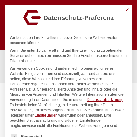
Mit die
Datenschutz-Präferenz
0
Wir benötigen Ihre Einwilligung, bevor Sie unsere Website weiter
besuchen können.
Wenn Sie unter 16 Jahre alt sind und Ihre Einwilligung zu optionalen
Suchen
Services geben möchten, müssen Sie Ihre Erziehungsberechtigten um
Start
/
Gastronomiebedarf & Gastro Geräte für Profis
/
Erlaubnis bitten.
Wassertechnik
/
Wellnes
/
Wir verwenden Cookies und andere Technologien auf unserer
spa Kneipp’sche Garnitur 3/4″ Ø 27mm 3/4″ ÜM
Website. Einige von ihnen sind essenziell, während andere uns
helfen, diese Website und Ihre Erfahrung zu verbessern.
Personenbezogene Daten können verarbeitet werden (z. B. IP-
Adressen), z. B. für personalisierte Anzeigen und Inhalte oder die
Messung von Anzeigen und Inhalten.
Weitere Informationen über die
Verwendung Ihrer Daten finden Sie in unserer
Datenschutzerklärung
.
Es besteht keine Verpflichtung, in die Verarbeitung Ihrer Daten
einzuwilligen, um dieses Angebot zu nutzen.
Sie können Ihre Auswahl
jederzeit unter
Einstellungen
widerrufen oder anpassen.
Bitte
beachten Sie, dass aufgrund individueller Einstellungen
möglicherweise nicht alle Funktionen der Website verfügbar sind.
Es folgt eine Liste der Service-Gruppen, für die eine Einwilligung
Essenziell