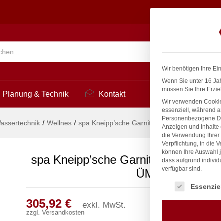
 Ø 27mm 3/4" ÜM
3
Suchen
Wir benötigen Ihre Ei
Wenn Sie unter 16 Jah
müssen Sie Ihre Erzie
Planung & Technik
Kontakt
Wir verwenden Cookie
essenziell, während a
Personenbezogene Date
assertechnik
/
Wellnes
/
spa Kneipp’sche Garnitur 3/4″ Ø 27mm 3/4″
Anzeigen und Inhalte
die Verwendung Ihrer 
Verpflichtung, in die 
können Ihre Auswahl j
spa Kneipp’sche Garnitur 3/4″ Ø 27
dass aufgrund individ
verfügbar sind.
ÜM
Es folgt eine Liste
Essenzie
305,92
€
exkl. MwSt.
zzgl.
Versandkosten