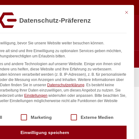
05,92
€
In den Warenkorb
exkl. MwSt.
Mit diese
Datenschutz-Präferenz
Hotline
Anmelden
+43 800 404 407
Registrieren
0
nwilligung, bevor Sie unsere Website weiter besuchen können.
re alt sind und Ihre Einwilligung zu optionalen Services geben möchten,
hungsberechtigten um Erlaubnis bitten.
s und andere Technologien auf unserer Website. Einige von ihnen sind
ndere uns helfen, diese Website und Ihre Erfahrung zu verbessern.
n können verarbeitet werden (z. B. IP-Adressen), z. B. für personalisierte
 ÜM
 oder die Messung von Anzeigen und Inhalten.
Weitere Informationen über
Daten finden Sie in unserer
Datenschutzerklärung
.
Es besteht keine
Verarbeitung Ihrer Daten einzuwilligen, um dieses Angebot zu nutzen.
Sie
ederzeit unter
Einstellungen
widerrufen oder anpassen.
Bitte beachten Sie,
mm 3/4″
ueller Einstellungen möglicherweise nicht alle Funktionen der Website
 der Service-Gruppen, für die eine Einwilligung erteilt werden kann. Di
ll
Marketing
Externe Medien
inkl. / exkl. MwSt.
Einwilligung speichern