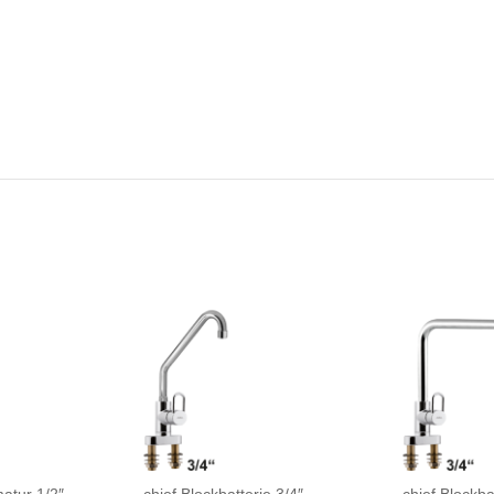
atur 1/2″
chief Blockbatterie 3/4″
chief Blockba