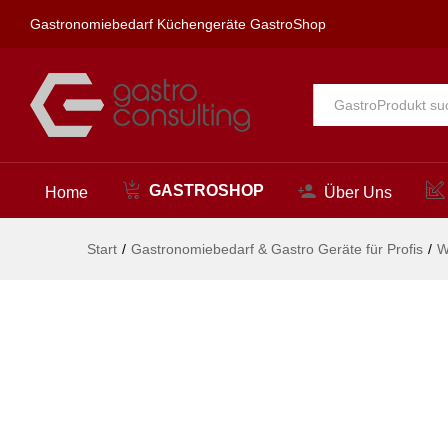
spa Kneipp'sche Garnitur 3/4"
Gastronomiebedarf Küchengeräte GastroShop
Beschreibung
Alle
GASTROSHOP
Home
Über Uns
Start
/
Gastronomiebedarf & Gastro Geräte für Profis
/
W