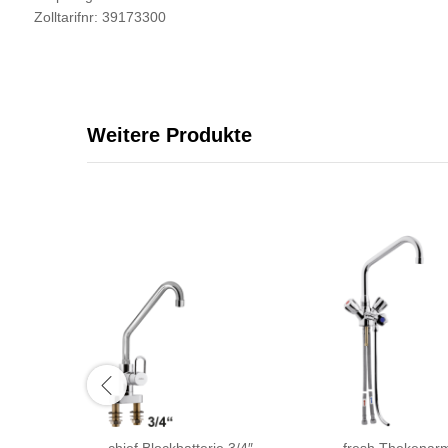
Zolltarifnr: 39173300
Weitere Produkte
chief Blockbatterie 3/4″
fresh Thekenarm