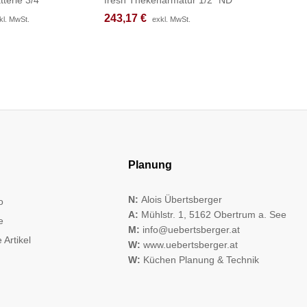
243,17
243,17
€
€
395,17
395,17
kl. MwSt.
kl. MwSt.
exkl. MwSt.
exkl. MwSt.
Planung
N:
Alois Übertsberger
o
A:
Mühlstr. 1, 5162 Obertrum a. See
e
M:
info@uebertsberger.at
 Artikel
W:
www.uebertsberger.at
W:
Küchen Planung & Technik