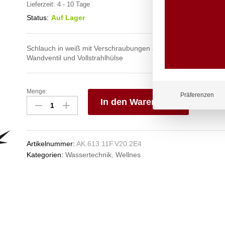
Lieferzeit:
4 - 10 Tage
Status:
Auf Lager
Schlauch in weiß mit Verschraubungen aus Edelstahl mit Wand
Wandventil und Vollstrahlhülse
Menge:
spa
Präferenzen
In den Warenkorb
Kneipp'sche
Garnitur
V
3/4"
e
Ø
n
Artikelnummer:
AK.613.11F.V20.2E4
27mm
Kategorien:
Wassertechnik
,
Wellnes
3/4"
ÜM
Anzahl