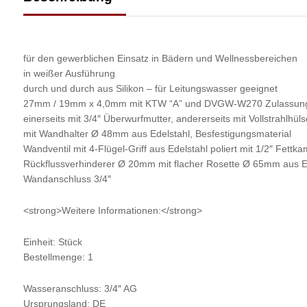
für den gewerblichen Einsatz in Bädern und Wellnessbereichen
in weißer Ausführung
durch und durch aus Silikon – für Leitungswasser geeignet
27mm / 19mm x 4,0mm mit KTW “A” und DVGW-W270 Zulassung S
einerseits mit 3/4″ Überwurfmutter, andererseits mit Vollstrahlhüls
mit Wandhalter Ø 48mm aus Edelstahl, Besfestigungsmaterial
Wandventil mit 4-Flügel-Griff aus Edelstahl poliert mit 1/2″ Fe
Rückflussverhinderer Ø 20mm mit flacher Rosette Ø 65mm aus E
Wandanschluss 3/4″
<strong>Weitere Informationen:</strong>
Einheit: Stück
Bestellmenge: 1
Wasseranschluss: 3/4″ AG
Ursprungsland: DE