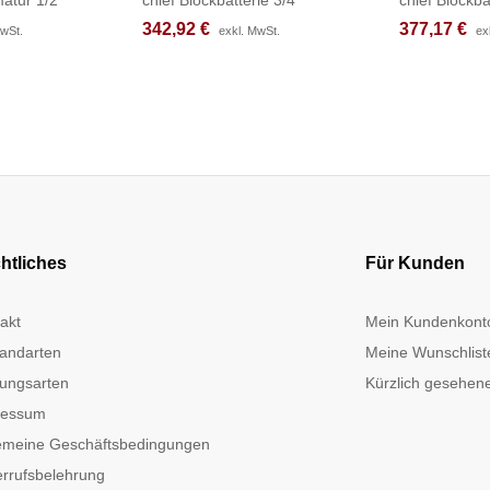
342,92
342,92
€
€
377,17
377,17
€
€
MwSt.
MwSt.
exkl. MwSt.
exkl. MwSt.
ex
ex
htliches
Für Kunden
akt
Mein Kundenkont
andarten
Meine Wunschlist
ungsarten
Kürzlich gesehene
ressum
emeine Geschäftsbedingungen
rrufsbelehrung