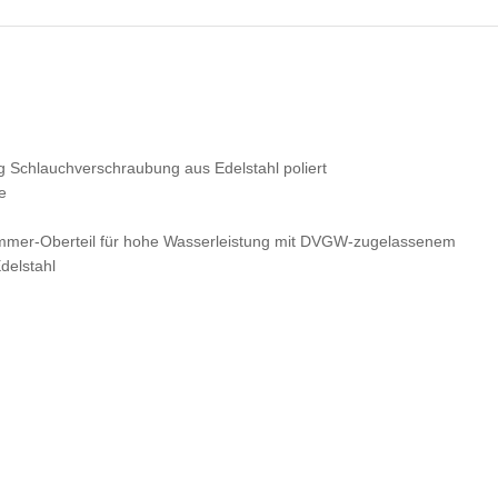
chlauchverschraubung aus Edelstahl poliert
e
ttkammer-Oberteil für hohe Wasserleistung mit DVGW-zugelassenem
delstahl