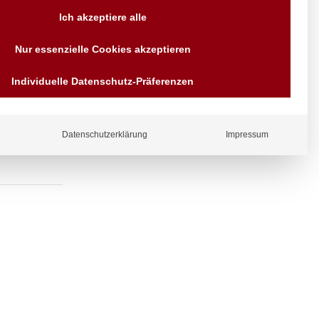
Versand AT & DE weitere auf
Ich akzeptiere alle
Anfragen
Wir sind seit über 40 Jahren
Nur essenzielle Cookies akzeptieren
für Sie da
halter,
Bezahlen Sie mit
Individuelle Datenschutz-Präferenzen
Vorrauskasse Paypal,
Kreditkarte, Direkt
Banküberweisung, Sofort,
EPS oder GiroPay
Datenschutzerklärung
Impressum
ergl
iche