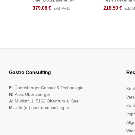
379,08
379,08
€
€
218,50
218,50
€
€
exkl. MwSt.
exkl. MwSt.
exkl. 
exkl. 
Gastro Consulting
Rec
F:
Übertsberger Consult & Technologie
Kont
N:
Alois Übertsberger
Vers
A:
Mühlstr. 1, 5162 Obertrum a. See
Zahl
M:
info (at) gastro-consulting.at
Imp
Allg
Wide