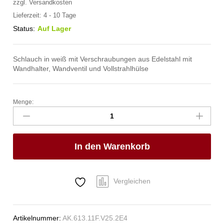
zzgl.
Versandkosten
Lieferzeit:
4 - 10 Tage
Status:
Auf Lager
Schlauch in weiß mit Verschraubungen aus Edelstahl mit
Wandhalter, Wandventil und Vollstrahlhülse
Menge:
spa
Kneipp'sche
Garnitur
3/4"
In den Warenkorb
Ø
27mm
3/4"
ÜM
Vergleichen
Anzahl
Artikelnummer:
AK.613.11F.V25.2E4