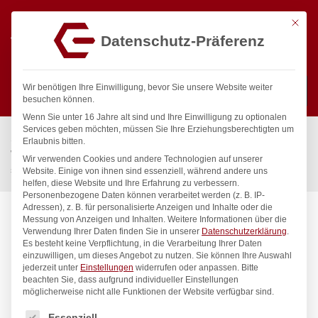
Mit die
Datenschutz-Präferenz
0
Wir benötigen Ihre Einwilligung, bevor Sie unsere Website weiter
besuchen können.
Wenn Sie unter 16 Jahre alt sind und Ihre Einwilligung zu optionalen
Suchen
Services geben möchten, müssen Sie Ihre Erziehungsberechtigten um
Start
/
Gastronomiebedarf & Gastro Geräte für Profis
/
Erlaubnis bitten.
Wassertechnik
/
Wellnes
/
Wir verwenden Cookies und andere Technologien auf unserer
spa Kneipp’sche Garnitur 3/4″ Ø 27mm 3/4″ ÜM
Website. Einige von ihnen sind essenziell, während andere uns
helfen, diese Website und Ihre Erfahrung zu verbessern.
Personenbezogene Daten können verarbeitet werden (z. B. IP-
Adressen), z. B. für personalisierte Anzeigen und Inhalte oder die
Messung von Anzeigen und Inhalten.
Weitere Informationen über die
Verwendung Ihrer Daten finden Sie in unserer
Datenschutzerklärung
.
Es besteht keine Verpflichtung, in die Verarbeitung Ihrer Daten
einzuwilligen, um dieses Angebot zu nutzen.
Sie können Ihre Auswahl
jederzeit unter
Einstellungen
widerrufen oder anpassen.
Bitte
beachten Sie, dass aufgrund individueller Einstellungen
möglicherweise nicht alle Funktionen der Website verfügbar sind.
Es folgt eine Liste der Service-Gruppen, für die eine Einwilligung
Essenziell