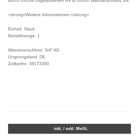
durch DVGW-zugelassenem RV Ø 20mm Wandanschluss 3/4″
<strong>Weitere Informationen:</strong>
Einheit: Stück
Bestellmenge: 1
Wasseranschluss: 3/4″ AG
Ursprungsland: DE
Zolltarifnr: 39173300
inkl. / exkl. MwSt.