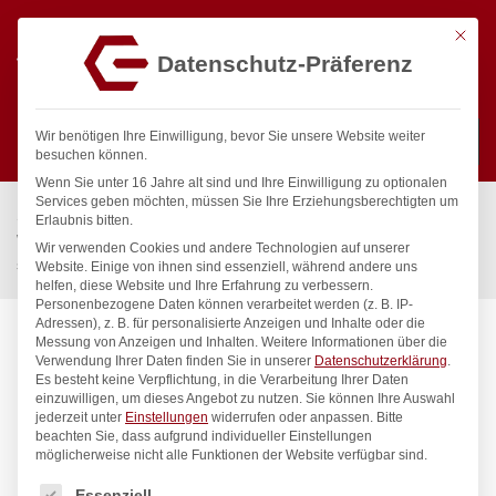
Mit die
Datenschutz-Präferenz
0
Wir benötigen Ihre Einwilligung, bevor Sie unsere Website weiter
besuchen können.
Wenn Sie unter 16 Jahre alt sind und Ihre Einwilligung zu optionalen
Suchen
Services geben möchten, müssen Sie Ihre Erziehungsberechtigten um
Start
/
Gastronomiebedarf & Gastro Geräte für Profis
/
Erlaubnis bitten.
Wassertechnik
/
Wellnes
/
Wir verwenden Cookies und andere Technologien auf unserer
spa Kneipp’sche Garnitur 3/4″ Ø 27mm 3/4″ ÜM
Website. Einige von ihnen sind essenziell, während andere uns
helfen, diese Website und Ihre Erfahrung zu verbessern.
Personenbezogene Daten können verarbeitet werden (z. B. IP-
Adressen), z. B. für personalisierte Anzeigen und Inhalte oder die
Messung von Anzeigen und Inhalten.
Weitere Informationen über die
Verwendung Ihrer Daten finden Sie in unserer
Datenschutzerklärung
.
Es besteht keine Verpflichtung, in die Verarbeitung Ihrer Daten
einzuwilligen, um dieses Angebot zu nutzen.
Sie können Ihre Auswahl
jederzeit unter
Einstellungen
widerrufen oder anpassen.
Bitte
beachten Sie, dass aufgrund individueller Einstellungen
möglicherweise nicht alle Funktionen der Website verfügbar sind.
Es folgt eine Liste der Service-Gruppen, für die eine Einwilligung
Essenziell