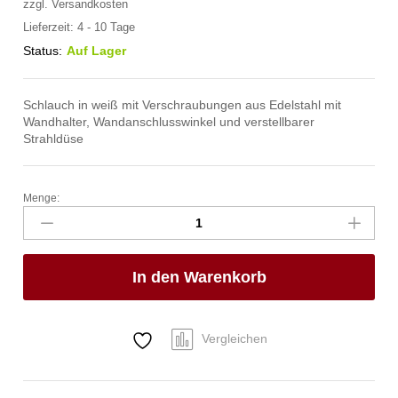
zzgl.
Versandkosten
Lieferzeit:
4 - 10 Tage
Status:
Auf Lager
Schlauch in weiß mit Verschraubungen aus Edelstahl mit
Wandhalter, Wandanschlusswinkel und verstellbarer
Strahldüse
Menge:
spa
Kneipp'sche
Garnitur
3/4"
In den Warenkorb
Ø
27mm
3/4"
ÜM
Vergleichen
Anzahl