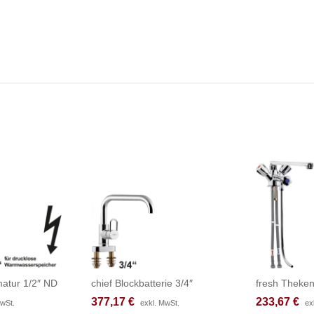
atur 1/2″ ND
chief Blockbatterie 3/4″
fresh Theken
377,17
377,17
€
€
233,67
233,67
€
€
MwSt.
MwSt.
exkl. MwSt.
exkl. MwSt.
ex
ex