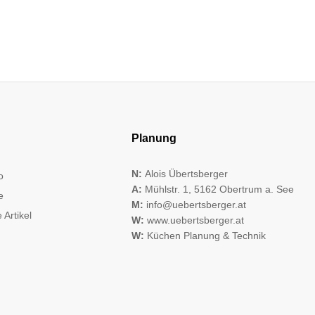
Planung
N:
Alois Übertsberger
o
A:
Mühlstr. 1, 5162 Obertrum a. See
e
M:
info@uebertsberger.at
 Artikel
W:
www.uebertsberger.at
W:
Küchen Planung & Technik