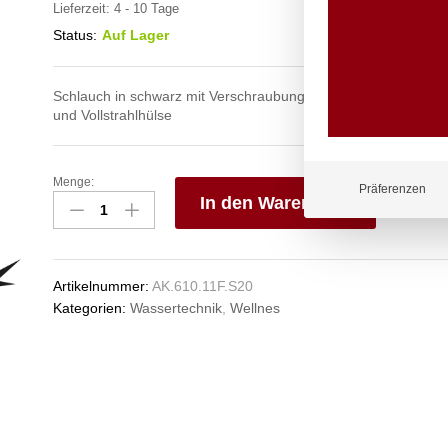
Lieferzeit:
4 - 10 Tage
Status:
Auf Lager
Schlauch in schwarz mit Verschraubungen aus Edelstahl mit 
und Vollstrahlhülse
Menge:
spa
Präferenzen
In den Warenkorb
Kneipp'sche
Garnitur
V
3/4"
e
Ø
n
Artikelnummer:
AK.610.11F.S20
27mm
Kategorien:
Wassertechnik
,
Wellnes
3/4"
ÜM
Anzahl