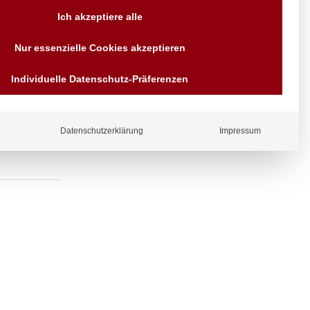
Versand AT & DE weitere auf
Ich akzeptiere alle
Anfragen
Wir sind seit über 40 Jahren
Nur essenzielle Cookies akzeptieren
für Sie da
Wandhalter
Bezahlen Sie mit
Individuelle Datenschutz-Präferenzen
Vorrauskasse Paypal,
Kreditkarte, Direkt
Banküberweisung, Sofort,
EPS oder GiroPay
Datenschutzerklärung
Impressum
ergl
iche