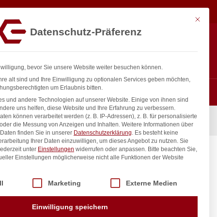
88,08
€
In den Warenkorb
exkl. MwSt.
Mit diese
Datenschutz-Präferenz
ntakt
Anmelden
nfo@gastro-consulting.at
Registrieren
0
nwilligung, bevor Sie unsere Website weiter besuchen können.
re alt sind und Ihre Einwilligung zu optionalen Services geben möchten,
hungsberechtigten um Erlaubnis bitten.
s und andere Technologien auf unserer Website. Einige von ihnen sind
ndere uns helfen, diese Website und Ihre Erfahrung zu verbessern.
n können verarbeitet werden (z. B. IP-Adressen), z. B. für personalisierte
 ÜM
 oder die Messung von Anzeigen und Inhalten.
Weitere Informationen über
Daten finden Sie in unserer
Datenschutzerklärung
.
Es besteht keine
Verarbeitung Ihrer Daten einzuwilligen, um dieses Angebot zu nutzen.
Sie
ederzeit unter
Einstellungen
widerrufen oder anpassen.
Bitte beachten Sie,
mm 3/4″
ueller Einstellungen möglicherweise nicht alle Funktionen der Website
 der Service-Gruppen, für die eine Einwilligung erteilt werden kann. Di
ll
Marketing
Externe Medien
inkl. / exkl. MwSt.
Einwilligung speichern