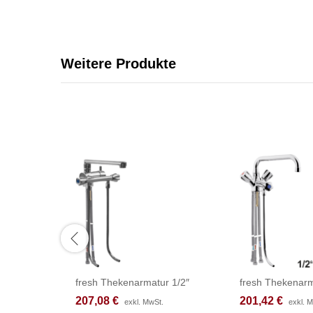
Weitere Produkte
fresh Thekenarmatur 1/2″
fresh Thekenarm
207,08
207,08
€
€
201,42
201,42
€
€
exkl. MwSt.
exkl. MwSt.
exkl. 
exkl. 