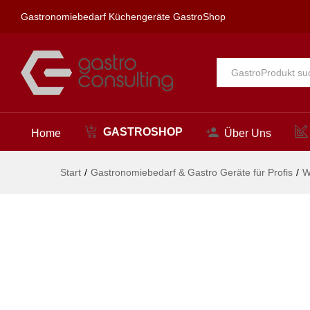
spa Kneipp'sche Garnitur 3/4"
Gastronomiebedarf Küchengeräte GastroShop
Beschreibung
Alle
GASTROSHOP
Home
Über Uns
Start
/
Gastronomiebedarf & Gastro Geräte für Profis
/
W