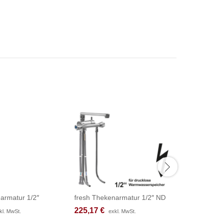
armatur 1/2″
fresh Thekenarmatur 1/2″ ND
fresh Th
225,17
225,17
€
€
180,50
180,50
kl. MwSt.
kl. MwSt.
exkl. MwSt.
exkl. MwSt.