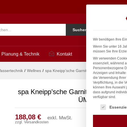
 Ø 27mm 3/4" ÜM
1
Ko
Suchen
i
Wir benötigen Ihre Ei
Wenn Sie unter 16 Jah
müssen Sie Ihre Erzie
Planung & Technik
Kontakt
Wir verwenden Cookie
essenziell, während a
Personenbezogene Date
assertechnik
/
Wellnes
/
spa Kneipp’sche Garnitur 3/4″ Ø 27mm 3/4″
Anzeigen und Inhalte
die Verwendung Ihrer 
Verpflichtung, in die 
können Ihre Auswahl j
spa Kneipp’sche Garnitur 3/4″ Ø 27
dass aufgrund individ
verfügbar sind.
ÜM
Es folgt eine Liste
Essenzie
188,08
€
exkl. MwSt.
zzgl.
Versandkosten