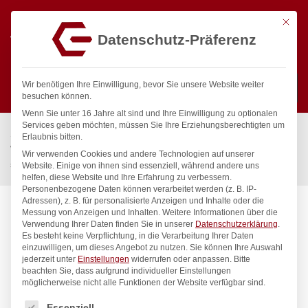
Mit die
Datenschutz-Präferenz
0
Wir benötigen Ihre Einwilligung, bevor Sie unsere Website weiter
besuchen können.
Wenn Sie unter 16 Jahre alt sind und Ihre Einwilligung zu optionalen
Suchen
Services geben möchten, müssen Sie Ihre Erziehungsberechtigten um
Start
/
Gastronomiebedarf & Gastro Geräte für Profis
/
Erlaubnis bitten.
Wassertechnik
/
Wellnes
/
Wir verwenden Cookies und andere Technologien auf unserer
spa Kneipp’sche Garnitur 3/4″ Ø 27mm 3/4″ ÜM
Website. Einige von ihnen sind essenziell, während andere uns
helfen, diese Website und Ihre Erfahrung zu verbessern.
Personenbezogene Daten können verarbeitet werden (z. B. IP-
Adressen), z. B. für personalisierte Anzeigen und Inhalte oder die
Messung von Anzeigen und Inhalten.
Weitere Informationen über die
Verwendung Ihrer Daten finden Sie in unserer
Datenschutzerklärung
.
Es besteht keine Verpflichtung, in die Verarbeitung Ihrer Daten
einzuwilligen, um dieses Angebot zu nutzen.
Sie können Ihre Auswahl
jederzeit unter
Einstellungen
widerrufen oder anpassen.
Bitte
beachten Sie, dass aufgrund individueller Einstellungen
möglicherweise nicht alle Funktionen der Website verfügbar sind.
Es folgt eine Liste der Service-Gruppen, für die eine Einwilligung
Essenziell