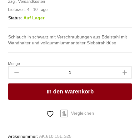
zzgl.
Versandkosten
Lieferzeit:
4 - 10 Tage
Status:
Auf Lager
Schlauch in schwarz mit Verschraubungen aus Edelstahl mit
Wandhalter und vollgummiummantelter Siebstrahldüse
Menge:
spa
Kneipp'sche
Garnitur
3/4"
In den Warenkorb
Ø
27mm
3/4"
ÜM
Vergleichen
Anzahl
Artikelnummer:
AK.610.15E.S25