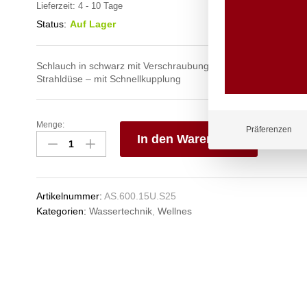
Lieferzeit:
4 - 10 Tage
Status:
Auf Lager
Schlauch in schwarz mit Verschraubungen aus Edelstahl und v
Strahldüse – mit Schnellkupplung
Menge:
spa
Präferenzen
In den Warenkorb
Kneipp'sche
Garnitur
V
3/4"
e
Ø
n
Artikelnummer:
AS.600.15U.S25
27mm
Kategorien:
Wassertechnik
,
Wellnes
mit
Schnellkupplung
Anzahl