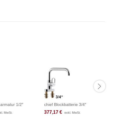
armatur 1/2″
chief Blockbatterie 3/4″
chief Bloc
377,17
377,17
€
€
377,17
377,17
kl. MwSt.
kl. MwSt.
exkl. MwSt.
exkl. MwSt.