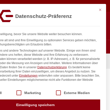
78,33
€
In den Warenkorb
exkl. MwSt.
Mit diese
Datenschutz-Präferenz
ntakt
Anmelden
nfo@gastro-consulting.at
Registrieren
0
nwilligung, bevor Sie unsere Website weiter besuchen können.
re alt sind und Ihre Einwilligung zu optionalen Services geben möchten,
hungsberechtigten um Erlaubnis bitten.
s und andere Technologien auf unserer Website. Einige von ihnen sind
ndere uns helfen, diese Website und Ihre Erfahrung zu verbessern.
n können verarbeitet werden (z. B. IP-Adressen), z. B. für personalisierte
chnellkupplung
 oder die Messung von Anzeigen und Inhalten.
Weitere Informationen über
Daten finden Sie in unserer
Datenschutzerklärung
.
Es besteht keine
Verarbeitung Ihrer Daten einzuwilligen, um dieses Angebot zu nutzen.
Sie
ederzeit unter
Einstellungen
widerrufen oder anpassen.
Bitte beachten Sie,
7mm mit
ueller Einstellungen möglicherweise nicht alle Funktionen der Website
 der Service-Gruppen, für die eine Einwilligung erteilt werden kann. Di
ll
Marketing
Externe Medien
inkl. / exkl. MwSt.
Einwilligung speichern