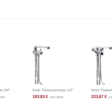
ie 3/4″
fresh Thekenarmatur 1/2″
fresh Theken
193,83
193,83
€
€
233,67
233,67
€
€
MwSt.
MwSt.
exkl. MwSt.
exkl. MwSt.
ex
ex