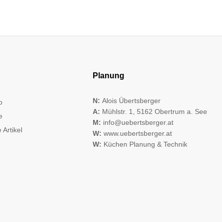
Planung
N:
Alois Übertsberger
o
A:
Mühlstr. 1, 5162 Obertrum a. See
e
M:
info@uebertsberger.at
 Artikel
W:
www.uebertsberger.at
W:
Küchen Planung & Technik