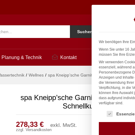
Ø 27mm mit Schnellkupplung
2
Ko
Suchen
i
Wir benötigen Ihre Ei
Wenn Sie unter 16 Jah
müssen Sie Ihre Erzie
Planung & Technik
Kontakt
Wir verwenden Cookie
essenziell, während a
Personenbezogene Date
assertechnik
/
Wellnes
/
spa Kneipp’sche Garnitur 3/4″ Ø 27mm mit S
Anzeigen und Inhalte
die Verwendung Ihrer 
Verpflichtung, in die 
können Ihre Auswahl j
spa Kneipp’sche Garnitur 3/4″ Ø 2
dass aufgrund individ
verfügbar sind.
Schnellkupplung
Es folgt eine Liste
Essenzie
278,33
€
exkl. MwSt.
zzgl.
Versandkosten