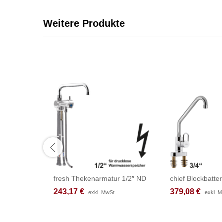
Weitere Produkte
fresh Thekenarmatur 1/2″ ND
chief Blockbatter
243,17
243,17
€
€
379,08
379,08
€
€
exkl. MwSt.
exkl. MwSt.
exkl. 
exkl. 