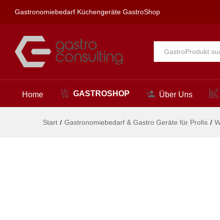
spa Kneipp'sche Garnitur 3/4" 
Gastronomiebedarf Küchengeräte GastroShop
Beschreibung
Alle
GASTROSHOP
Home
Über Uns
Start
/
Gastronomiebedarf & Gastro Geräte für Profis
/
W