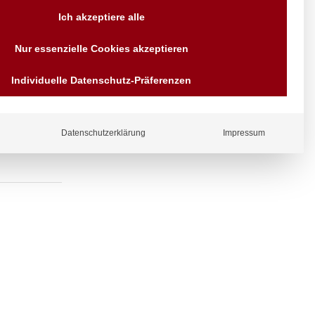
Versand AT & DE weitere auf
Ich akzeptiere alle
Anfragen
Wir sind seit über 40 Jahren
Nur essenzielle Cookies akzeptieren
für Sie da
erstellbarer
Bezahlen Sie mit
Individuelle Datenschutz-Präferenzen
Vorrauskasse Paypal,
Kreditkarte, Direkt
Banküberweisung, Sofort,
EPS oder GiroPay
Datenschutzerklärung
Impressum
ergl
iche