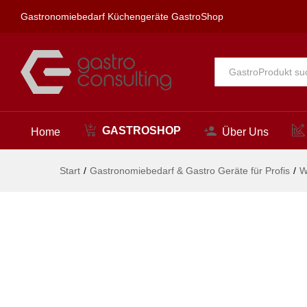
spa Wandanschlusswinkel Ø50
Gastronomiebedarf Küchengeräte GastroShop
Beschreibung
Alle
GASTROSHOP
Home
Über Uns
Start
/
Gastronomiebedarf & Gastro Geräte für Profis
/
W