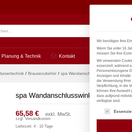
 V2A
Suchen
Wir benötigen Ihre Ei
Wenn Sie unter 16 Jah
müssen Sie Ihre Erzie
Planung & Technik
Kontakt
Wir verwenden Cookie
essenziell, während a
Personenbezogene Date
assertechnik
/
Brausezubehör
/
spa Wandanschlusswinkel Ø50 V2A
Anzeigen und Inhalte
die Verwendung Ihrer 
Verpflichtung, in die 
können Ihre Auswahl j
spa Wandanschlusswinkel Ø50 V2A
dass aufgrund individ
verfügbar sind.
Es folgt eine Liste
Essenzie
65,58
€
exkl. MwSt.
zzgl.
Versandkosten
Lieferzeit:
4 - 10 Tage