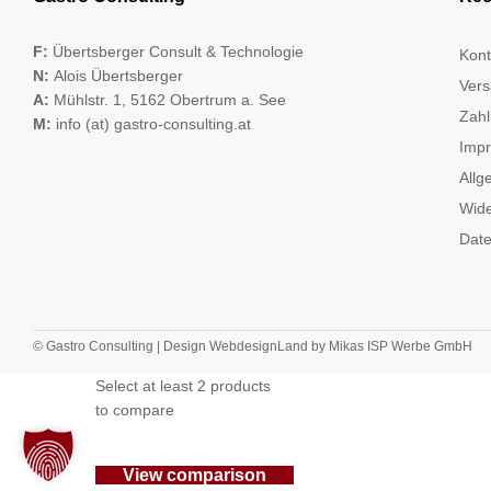
F:
Übertsberger Consult & Technologie
Kont
N:
Alois Übertsberger
Vers
A:
Mühlstr. 1, 5162 Obertrum a. See
Zahl
M:
info (at) gastro-consulting.at
Imp
Allg
Wide
Date
© Gastro Consulting | Design
WebdesignLand
by
Mikas ISP Werbe GmbH
Select at least 2 products
to compare
View comparison