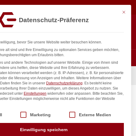
65,58
€
In den Warenkorb
exkl. MwSt.
Mit diese
Datenschutz-Präferenz
Hotline
Anmelden
+43 800 404 407
Registrieren
0
nwilligung, bevor Sie unsere Website weiter besuchen können.
re alt sind und Ihre Einwilligung zu optionalen Services geben möchten,
hungsberechtigten um Erlaubnis bitten.
s und andere Technologien auf unserer Website. Einige von ihnen sind
ndere uns helfen, diese Website und Ihre Erfahrung zu verbessern.
n können verarbeitet werden (z. B. IP-Adressen), z. B. für personalisierte
 oder die Messung von Anzeigen und Inhalten.
Weitere Informationen über
Daten finden Sie in unserer
Datenschutzerklärung
.
Es besteht keine
Verarbeitung Ihrer Daten einzuwilligen, um dieses Angebot zu nutzen.
Sie
ederzeit unter
Einstellungen
widerrufen oder anpassen.
Bitte beachten Sie,
ueller Einstellungen möglicherweise nicht alle Funktionen der Website
 der Service-Gruppen, für die eine Einwilligung erteilt werden kann. Di
ll
Marketing
Externe Medien
inkl. / exkl. MwSt.
Einwilligung speichern