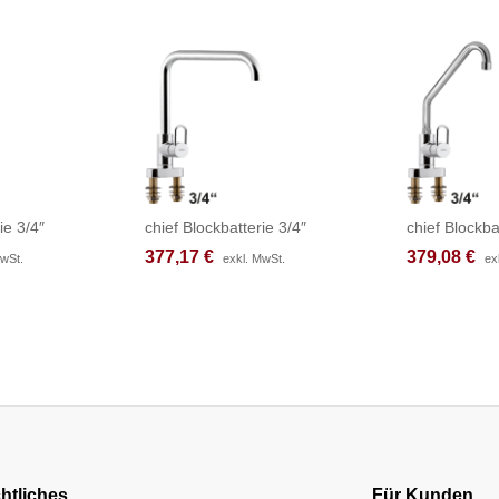
ie 3/4″
chief Blockbatterie 3/4″
chief Blockba
377,17
377,17
€
€
379,08
379,08
€
€
MwSt.
MwSt.
exkl. MwSt.
exkl. MwSt.
ex
ex
htliches
Für Kunden