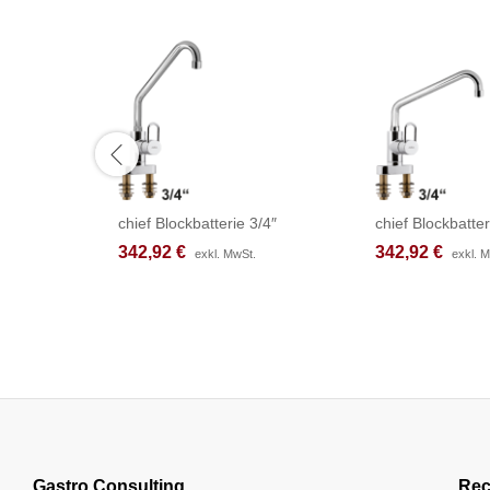
chief Blockbatterie 3/4″
chief Blockbatter
342,92
342,92
€
€
342,92
342,92
€
€
exkl. MwSt.
exkl. MwSt.
exkl. 
exkl. 
Gastro Consulting
Rec