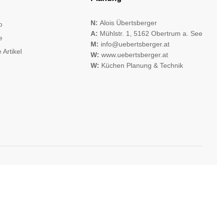
N:
Alois Übertsberger
o
A:
Mühlstr. 1, 5162 Obertrum a. See
e
M:
info@uebertsberger.at
 Artikel
W:
www.uebertsberger.at
W:
Küchen Planung & Technik