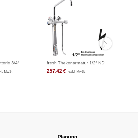
tterie 3/4″
fresh Thekenarmatur 1/2″ ND
chief Bloc
257,42
257,42
€
€
377,17
377,17
kl. MwSt.
kl. MwSt.
exkl. MwSt.
exkl. MwSt.
Planung