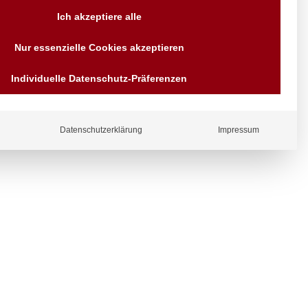
Versand AT & DE weitere auf
Ich akzeptiere alle
Anfragen
Wir sind seit über 40 Jahren
Nur essenzielle Cookies akzeptieren
für Sie da
ergl
Bezahlen Sie mit
iche
Individuelle Datenschutz-Präferenzen
Vorrauskasse Paypal,
Kreditkarte, Direkt
Banküberweisung, Sofort,
EPS oder GiroPay
Datenschutzerklärung
Impressum