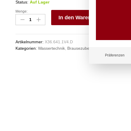
Status:
Auf Lager
Menge:
spa
In den Warenkorb
Wandanschlusswinkel
Ø50
V
V2A
e
Anzahl
n
Artikelnummer:
X36.641.1V4.D
Kategorien:
Wassertechnik
,
Brausezubehör
Präferenzen