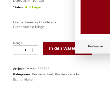
Lieferzeit:
4 - 10 Tage
Status:
Auf Lager
Für Bäckerei und Confiserie.
Glatte flexible Klinge.
Menge:
Spachtel,
Präferenzen
In den Warenkorb
HENDI,
Schwarz,
V
17x220mm
e
Anzahl
n
Artikelnummer:
855706
Kategorien:
Küchenartikel
,
Küchenutensilien
Brand:
Hendi