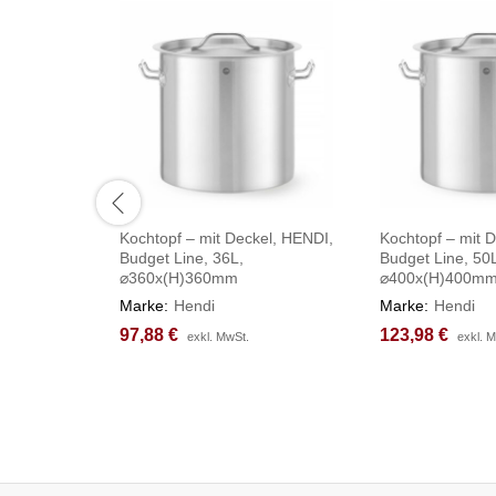
Kochtopf – mit Deckel, HENDI,
Kochtopf – mit 
Budget Line, 36L,
Budget Line, 50
⌀360x(H)360mm
⌀400x(H)400m
Marke:
Hendi
Marke:
Hendi
97,88
97,88
€
€
123,98
123,98
€
€
exkl. MwSt.
exkl. MwSt.
exkl. 
exkl. 