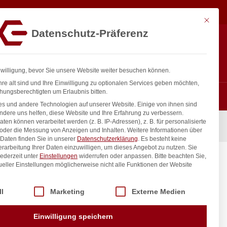
5,00
€
In den Warenkorb
exkl. MwSt.
Mit diese
Datenschutz-Präferenz
ntakt
Anmelden
nfo@gastro-consulting.at
Registrieren
0
nwilligung, bevor Sie unsere Website weiter besuchen können.
re alt sind und Ihre Einwilligung zu optionalen Services geben möchten,
hungsberechtigten um Erlaubnis bitten.
s und andere Technologien auf unserer Website. Einige von ihnen sind
ndere uns helfen, diese Website und Ihre Erfahrung zu verbessern.
n können verarbeitet werden (z. B. IP-Adressen), z. B. für personalisierte
mm
 oder die Messung von Anzeigen und Inhalten.
Weitere Informationen über
Daten finden Sie in unserer
Datenschutzerklärung
.
Es besteht keine
Verarbeitung Ihrer Daten einzuwilligen, um dieses Angebot zu nutzen.
Sie
ederzeit unter
Einstellungen
widerrufen oder anpassen.
Bitte beachten Sie,
mm
ueller Einstellungen möglicherweise nicht alle Funktionen der Website
 der Service-Gruppen, für die eine Einwilligung erteilt werden kann. Di
ll
Marketing
Externe Medien
inkl. / exkl. MwSt.
Einwilligung speichern