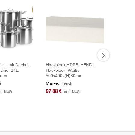
ch – mit Deckel,
Hackblock HDPE, HENDI,
Hackblock
 Line, 24L,
Hackblock, Weiß,
Untergest
0mm
500x400x(H)80mm
Weiß, 5
i
Marke:
Hendi
Marke:
H
97,88
97,88
€
€
247,95
247,95
kl. MwSt.
kl. MwSt.
exkl. MwSt.
exkl. MwSt.