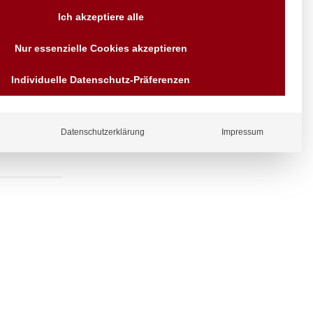
Versand AT & DE weitere auf
Ich akzeptiere alle
Anfragen
Wir sind seit über 40 Jahren
Nur essenzielle Cookies akzeptieren
für Sie da
Bezahlen Sie mit
Individuelle Datenschutz-Präferenzen
Vorrauskasse Paypal,
Kreditkarte, Direkt
Banküberweisung, Sofort,
EPS oder GiroPay
Datenschutzerklärung
Impressum
ergl
iche