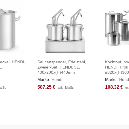
Deckel, HENDI,
Saucenspender, Edelstahl,
Kochtopf, ho
L,
Zweier-Set, HENDI, 9L,
HENDI, Profi
m
400x200x(H)440mm
⌀320x(H)30
Marke:
Hendi
Marke:
Hend
587,25
587,25
€
€
108,32
108,32
€
€
MwSt.
MwSt.
exkl. MwSt.
exkl. MwSt.
ex
ex