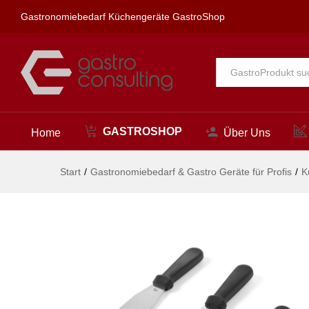
Spachtel, HENDI, Schwarz, 1
Gastronomiebedarf Küchengeräte GastroShop
Beschreibung
Alle
GASTROSHOP
Home
Über Uns
Start
/
Gastronomiebedarf & Gastro Geräte für Profis
/
K