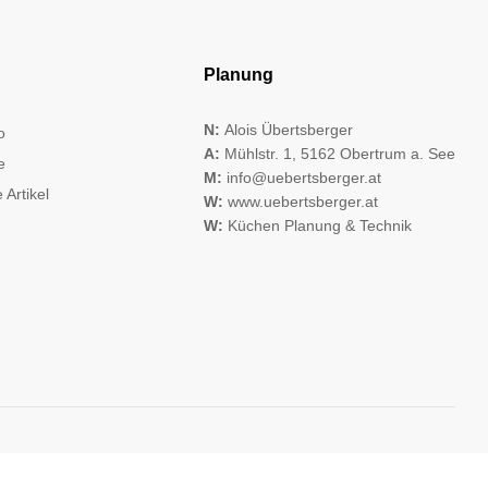
Planung
N:
Alois Übertsberger
o
A:
Mühlstr. 1, 5162 Obertrum a. See
e
M:
info@uebertsberger.at
 Artikel
W:
www.uebertsberger.at
W:
Küchen Planung & Technik