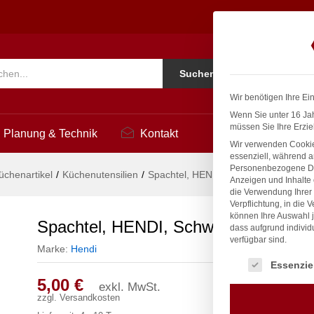
7x220mm
Ko
Suchen
i
Wir benötigen Ihre Ei
Wenn Sie unter 16 Jah
müssen Sie Ihre Erzie
Planung & Technik
Kontakt
Wir verwenden Cookie
essenziell, während a
Personenbezogene Date
üchenartikel
/
Küchenutensilien
/
Spachtel, HENDI, Schwarz, 17x220
Anzeigen und Inhalte
die Verwendung Ihrer 
Verpflichtung, in die 
können Ihre Auswahl j
Spachtel, HENDI, Schwarz, 17x220
dass aufgrund individ
verfügbar sind.
Marke:
Hendi
Es folgt eine Liste
Essenzie
5,00
€
exkl. MwSt.
zzgl.
Versandkosten