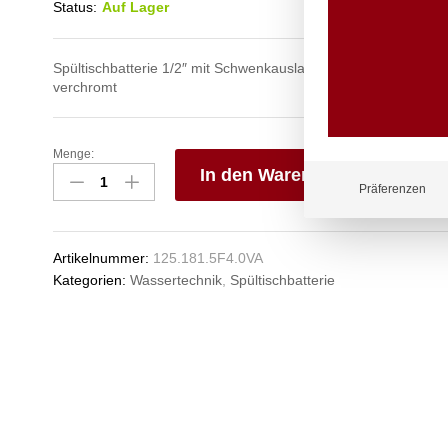
Status:
Auf Lager
Spültischbatterie 1/2″ mit Schwenkauslauf und 4-Flügel-Metallg
verchromt
Menge:
star
In den Warenkorb
Spültischbatterie
Präferenzen
1/2"
V
Anzahl
e
n
Artikelnummer:
125.181.5F4.0VA
Kategorien:
Wassertechnik
,
Spültischbatterie