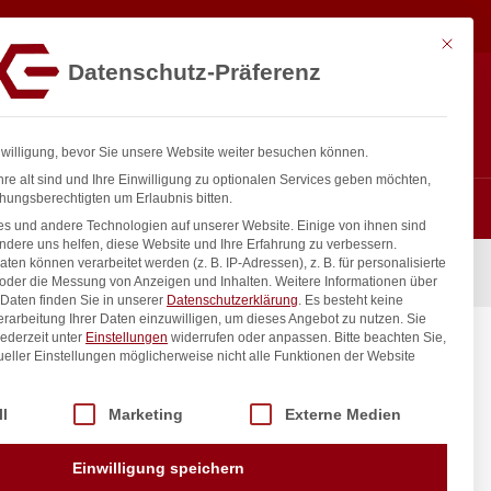
45,33
€
In den Warenkorb
exkl. MwSt.
Mit diese
Datenschutz-Präferenz
ntakt
Anmelden
nfo@gastro-consulting.at
Registrieren
0
nwilligung, bevor Sie unsere Website weiter besuchen können.
re alt sind und Ihre Einwilligung zu optionalen Services geben möchten,
hungsberechtigten um Erlaubnis bitten.
s und andere Technologien auf unserer Website. Einige von ihnen sind
ndere uns helfen, diese Website und Ihre Erfahrung zu verbessern.
n können verarbeitet werden (z. B. IP-Adressen), z. B. für personalisierte
 oder die Messung von Anzeigen und Inhalten.
Weitere Informationen über
Daten finden Sie in unserer
Datenschutzerklärung
.
Es besteht keine
Verarbeitung Ihrer Daten einzuwilligen, um dieses Angebot zu nutzen.
Sie
ederzeit unter
Einstellungen
widerrufen oder anpassen.
Bitte beachten Sie,
ueller Einstellungen möglicherweise nicht alle Funktionen der Website
 der Service-Gruppen, für die eine Einwilligung erteilt werden kann. Di
ll
Marketing
Externe Medien
inkl. / exkl. MwSt.
Einwilligung speichern