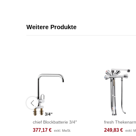
Weitere Produkte
chief Blockbatterie 3/4″
fresh Thekenarm
377,17
377,17
€
€
249,83
249,83
€
€
exkl. MwSt.
exkl. MwSt.
exkl. 
exkl. 