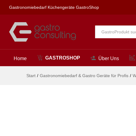
star Spültischbatterie 1/2"
Gastronomiebedarf Küchengeräte GastroShop
Beschreibung
Alle
GASTROSHOP
Home
Über Uns
Start
/
Gastronomiebedarf & Gastro Geräte für Profis
/
W