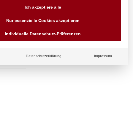
Versand AT & DE weitere auf
Ich akzeptiere alle
Anfragen
Wir sind seit über 40 Jahren
riffen,
Nur essenzielle Cookies akzeptieren
für Sie da
Bezahlen Sie mit
Individuelle Datenschutz-Präferenzen
Vorrauskasse Paypal,
Kreditkarte, Direkt
Banküberweisung, Sofort,
EPS oder GiroPay
Datenschutzerklärung
Impressum
ergl
iche