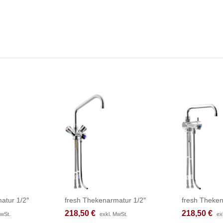
atur 1/2″
fresh Thekenarmatur 1/2″
fresh Theken
218,50
218,50
€
€
218,50
218,50
€
€
MwSt.
MwSt.
exkl. MwSt.
exkl. MwSt.
ex
ex