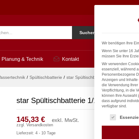
1
Ko
Suchen
i
Wir benötigen Ihre Ei
Wenn Sie unter 16 Jah
müssen Sie Ihre Erzie
Planung & Technik
Kontakt
Wir verwenden Cookie
essenziell, während a
Personenbezogene Date
assertechnik
/
Spültischbatterie
/
star Spültischbatterie 1/2″
Anzeigen und Inhalte
die Verwendung Ihrer 
Verpflichtung, in die 
können Ihre Auswahl j
star Spültischbatterie 1/2″
dass aufgrund individ
verfügbar sind.
Es folgt eine Liste
Essenzie
145,33
€
exkl. MwSt.
zzgl.
Versandkosten
Lieferzeit:
4 - 10 Tage