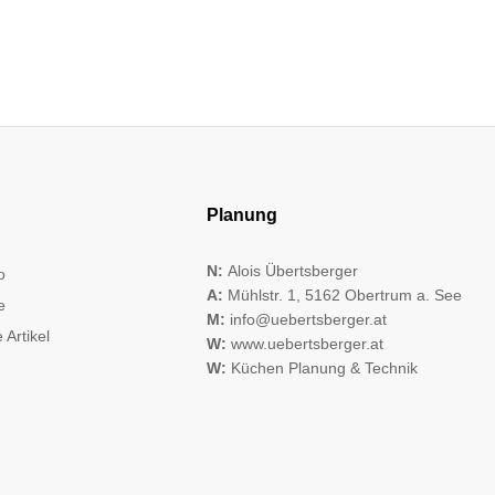
Planung
N:
Alois Übertsberger
o
A:
Mühlstr. 1, 5162 Obertrum a. See
e
M:
info@uebertsberger.at
 Artikel
W:
www.uebertsberger.at
W:
Küchen Planung & Technik