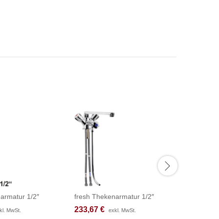
armatur 1/2″
fresh Thekenarmatur 1/2″
chief Bloc
233,67
233,67
€
€
379,08
379,08
kl. MwSt.
kl. MwSt.
exkl. MwSt.
exkl. MwSt.