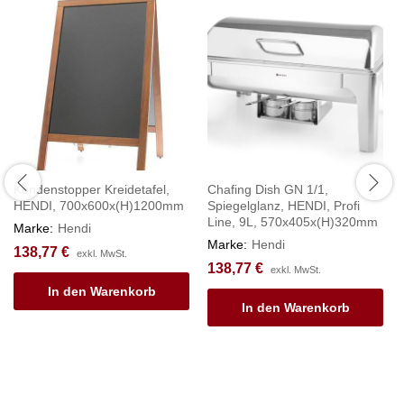
Kundenstopper Kreidetafel,
Chafing Dish GN 1/1,
HENDI, 700x600x(H)1200mm
Spiegelglanz, HENDI, Profi
Line, 9L, 570x405x(H)320mm
Marke:
Hendi
Marke:
Hendi
138,77
€
exkl. MwSt.
138,77
€
exkl. MwSt.
In den Warenkorb
In den Warenkorb