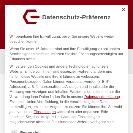
Mit die
Datenschutz-Präferenz
0
Wir benötigen Ihre Einwilligung, bevor Sie unsere Website weiter
besuchen können.
Wenn Sie unter 16 Jahre alt sind und Ihre Einwilligung zu optionalen
Suchen
Services geben möchten, müssen Sie Ihre Erziehungsberechtigten um
Start
/
Gastronomiebedarf & Gastro Geräte für Profis
/
Erlaubnis bitten.
Präsentation
/
Geschirr
/
Teller, flach, HENDI, ø240mm
Wir verwenden Cookies und andere Technologien auf unserer
Website. Einige von ihnen sind essenziell, während andere uns
helfen, diese Website und Ihre Erfahrung zu verbessern.
Personenbezogene Daten können verarbeitet werden (z. B. IP-
Adressen), z. B. für personalisierte Anzeigen und Inhalte oder die
Messung von Anzeigen und Inhalten.
Weitere Informationen über die
Verwendung Ihrer Daten finden Sie in unserer
Datenschutzerklärung
.
Es besteht keine Verpflichtung, in die Verarbeitung Ihrer Daten
einzuwilligen, um dieses Angebot zu nutzen.
Sie können Ihre Auswahl
jederzeit unter
Einstellungen
widerrufen oder anpassen.
Bitte
beachten Sie, dass aufgrund individueller Einstellungen
möglicherweise nicht alle Funktionen der Website verfügbar sind.
Es folgt eine Liste der Service-Gruppen, für die eine Einwilligung
Essenziell