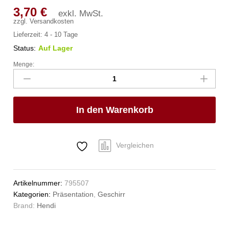
3,70
€
exkl. MwSt.
zzgl.
Versandkosten
Lieferzeit:
4 - 10 Tage
Status:
Auf Lager
Menge:
Teller,
flach,
HENDI,
ø240mm
In den Warenkorb
Anzahl
Vergleichen
Artikelnummer:
795507
Kategorien:
Präsentation
,
Geschirr
Brand:
Hendi