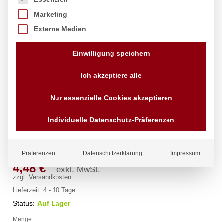
Marketing
Externe Medien
Einwilligung speichern
Ich akzeptiere alle
Nur essenzielle Cookies akzeptieren
Individuelle Datenschutz-Präferenzen
Teller, tief, HENDI, ø220mm
Marke:
Hendi
Präferenzen
Datenschutzerklärung
Impressum
4,48
€
exkl. MwSt.
zzgl.
Versandkosten
Lieferzeit:
4 - 10 Tage
Status:
Auf Lager
Menge:
Teller,