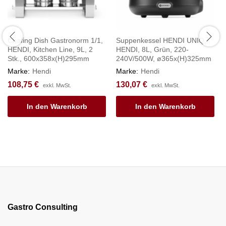
Chafing Dish Gastronorm 1/1,
Suppenkessel HENDI UNIQ,
HENDI, Kitchen Line, 9L, 2
HENDI, 8L, Grün, 220-
Stk., 600x358x(H)295mm
240V/500W, ø365x(H)325mm
Marke:
Hendi
Marke:
Hendi
108,75
€
130,07
€
exkl. MwSt.
exkl. MwSt.
In den Warenkorb
In den Warenkorb
Gastro Consulting