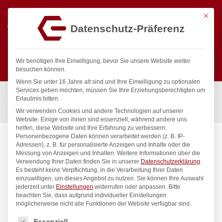
Mit die
Datenschutz-Präferenz
0
Wir benötigen Ihre Einwilligung, bevor Sie unsere Website weiter
besuchen können.
Wenn Sie unter 16 Jahre alt sind und Ihre Einwilligung zu optionalen
Suchen
Services geben möchten, müssen Sie Ihre Erziehungsberechtigten um
Start
/
Gastronomiebedarf & Gastro Geräte für Profis
/
Erlaubnis bitten.
Präsentation
/
Tischgeschirr
/
Teller, tief, HENDI, ø220mm
Wir verwenden Cookies und andere Technologien auf unserer
Website. Einige von ihnen sind essenziell, während andere uns
helfen, diese Website und Ihre Erfahrung zu verbessern.
Personenbezogene Daten können verarbeitet werden (z. B. IP-
Adressen), z. B. für personalisierte Anzeigen und Inhalte oder die
Messung von Anzeigen und Inhalten.
Weitere Informationen über die
Verwendung Ihrer Daten finden Sie in unserer
Datenschutzerklärung
.
Es besteht keine Verpflichtung, in die Verarbeitung Ihrer Daten
einzuwilligen, um dieses Angebot zu nutzen.
Sie können Ihre Auswahl
jederzeit unter
Einstellungen
widerrufen oder anpassen.
Bitte
beachten Sie, dass aufgrund individueller Einstellungen
möglicherweise nicht alle Funktionen der Website verfügbar sind.
Es folgt eine Liste der Service-Gruppen, für die eine Einwilligung
Essenziell