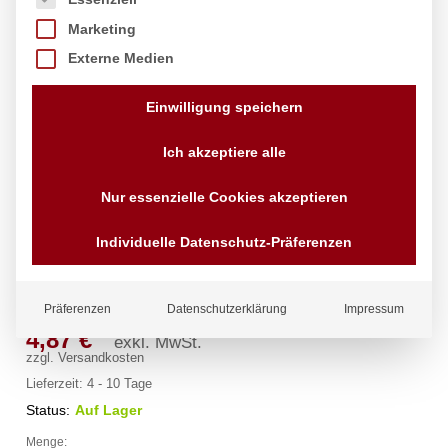
Marketing
Externe Medien
Einwilligung speichern
Ich akzeptiere alle
Nur essenzielle Cookies akzeptieren
Individuelle Datenschutz-Präferenzen
Teller, tief, HENDI, ø240mm
Marke:
Hendi
Präferenzen
Datenschutzerklärung
Impressum
4,87
€
exkl. MwSt.
zzgl.
Versandkosten
Lieferzeit:
4 - 10 Tage
Status:
Auf Lager
Menge:
Teller,