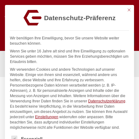
Mit die
Datenschutz-Präferenz
0
Wir benötigen Ihre Einwilligung, bevor Sie unsere Website weiter
besuchen können.
Wenn Sie unter 16 Jahre alt sind und Ihre Einwilligung zu optionalen
Suchen
Services geben möchten, müssen Sie Ihre Erziehungsberechtigten um
Start
/
Gastronomiebedarf & Gastro Geräte für Profis
/
Erlaubnis bitten.
Präsentation
/
Tischgeschirr
/
Teller, tief, HENDI, ø240mm
Wir verwenden Cookies und andere Technologien auf unserer
Website. Einige von ihnen sind essenziell, während andere uns
helfen, diese Website und Ihre Erfahrung zu verbessern.
Personenbezogene Daten können verarbeitet werden (z. B. IP-
Adressen), z. B. für personalisierte Anzeigen und Inhalte oder die
Messung von Anzeigen und Inhalten.
Weitere Informationen über die
Verwendung Ihrer Daten finden Sie in unserer
Datenschutzerklärung
.
Es besteht keine Verpflichtung, in die Verarbeitung Ihrer Daten
einzuwilligen, um dieses Angebot zu nutzen.
Sie können Ihre Auswahl
jederzeit unter
Einstellungen
widerrufen oder anpassen.
Bitte
beachten Sie, dass aufgrund individueller Einstellungen
möglicherweise nicht alle Funktionen der Website verfügbar sind.
Es folgt eine Liste der Service-Gruppen, für die eine Einwilligung
Essenziell