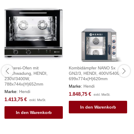
Bäckerei-Ofen mit
Kombidämpfer NANO 5x
Beschwadung, HENDI,
GN2/3, HENDI, 400V/5400W,
230V/3400W,
699x774x(H)620mm
788x744x(H)652mm
Marke:
Hendi
Marke:
Hendi
1.848,75
€
exkl. MwSt.
1.413,75
€
exkl. MwSt.
In den Warenkorb
In den Warenkorb