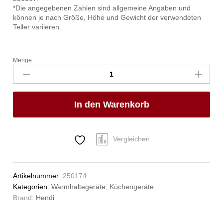
*Die angegebenen Zahlen sind allgemeine Angaben und
können je nach Größe, Höhe und Gewicht der verwendeten
Teller variieren.
Menge:
Tellerwärmer
doppelt,
HENDI,
230V/800W,
In den Warenkorb
735x589x(H)766mm
Anzahl
Vergleichen
Artikelnummer:
250174
Kategorien:
Warmhaltegeräte
,
Küchengeräte
Brand:
Hendi