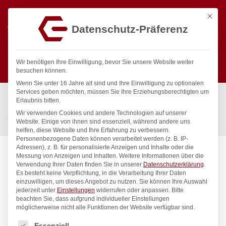
Mit die
Datenschutz-Präferenz
0
Wir benötigen Ihre Einwilligung, bevor Sie unsere Website weiter
besuchen können.
Wenn Sie unter 16 Jahre alt sind und Ihre Einwilligung zu optionalen
Suchen
Services geben möchten, müssen Sie Ihre Erziehungsberechtigten um
Start
/
Gastronomiebedarf & Gastro Geräte für Profis
/
Erlaubnis bitten.
Küchengeräte
/
Warmhaltegeräte
/
Wir verwenden Cookies und andere Technologien auf unserer
Tellerwärmer doppelt, HENDI, 230V/800W, 735x589x(H)766mm
Website. Einige von ihnen sind essenziell, während andere uns
helfen, diese Website und Ihre Erfahrung zu verbessern.
Personenbezogene Daten können verarbeitet werden (z. B. IP-
Adressen), z. B. für personalisierte Anzeigen und Inhalte oder die
Messung von Anzeigen und Inhalten.
Weitere Informationen über die
Verwendung Ihrer Daten finden Sie in unserer
Datenschutzerklärung
.
Es besteht keine Verpflichtung, in die Verarbeitung Ihrer Daten
einzuwilligen, um dieses Angebot zu nutzen.
Sie können Ihre Auswahl
jederzeit unter
Einstellungen
widerrufen oder anpassen.
Bitte
beachten Sie, dass aufgrund individueller Einstellungen
möglicherweise nicht alle Funktionen der Website verfügbar sind.
Es folgt eine Liste der Service-Gruppen, für die eine Einwilligung
Essenziell