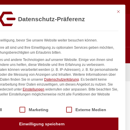
63,33
€
In den Warenkorb
exkl. MwSt.
Mit diese
Datenschutz-Präferenz
ntakt
Anmelden
nfo@gastro-consulting.at
Registrieren
0
nwilligung, bevor Sie unsere Website weiter besuchen können.
re alt sind und Ihre Einwilligung zu optionalen Services geben möchten,
hungsberechtigten um Erlaubnis bitten.
s und andere Technologien auf unserer Website. Einige von ihnen sind
ndere uns helfen, diese Website und Ihre Erfahrung zu verbessern.
n können verarbeitet werden (z. B. IP-Adressen), z. B. für personalisierte
 oder die Messung von Anzeigen und Inhalten.
Weitere Informationen über
Daten finden Sie in unserer
Datenschutzerklärung
.
Es besteht keine
Verarbeitung Ihrer Daten einzuwilligen, um dieses Angebot zu nutzen.
Sie
ederzeit unter
Einstellungen
widerrufen oder anpassen.
Bitte beachten Sie,
ueller Einstellungen möglicherweise nicht alle Funktionen der Website
 der Service-Gruppen, für die eine Einwilligung erteilt werden kann. Di
ll
Marketing
Externe Medien
inkl. / exkl. MwSt.
Einwilligung speichern