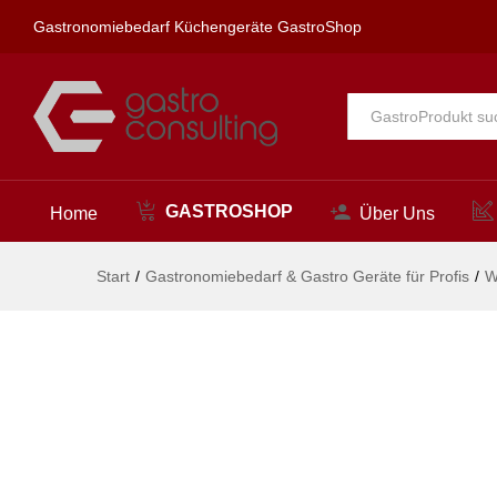
topfeel Teeküchenbrause 1/2"
Gastronomiebedarf Küchengeräte GastroShop
Beschreibung
Alle
GASTROSHOP
Home
Über Uns
Start
/
Gastronomiebedarf & Gastro Geräte für Profis
/
W