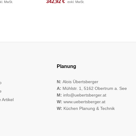
342,92
342,92
€
€
207,08
207,08
kl. MwSt.
kl. MwSt.
exkl. MwSt.
exkl. MwSt.
Planung
N:
Alois Übertsberger
o
A:
Mühlstr. 1, 5162 Obertrum a. See
e
M:
info@uebertsberger.at
 Artikel
W:
www.uebertsberger.at
W:
Küchen Planung & Technik