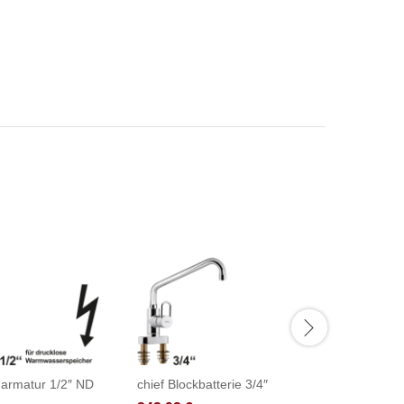
narmatur 1/2″ ND
chief Blockbatterie 3/4″
fresh Th