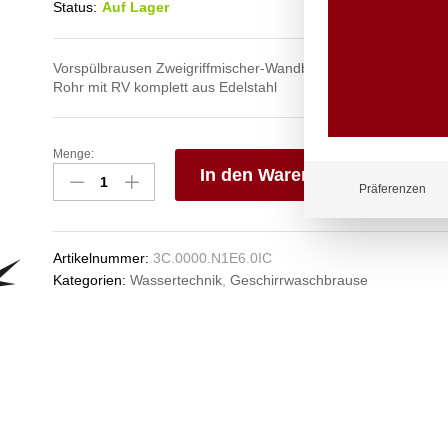
Status:
Auf Lager
Vorspülbrausen Zweigriffmischer-Wandbatterie 1/2″ ohne Ausl
Rohr mit RV komplett aus Edelstahl
Menge:
topfeel
In den Warenkorb
Teeküchenbrause
Präferenzen
1/2"
V
Anzahl
e
n
Artikelnummer:
3C.0000.N1E6.0IC
Kategorien:
Wassertechnik
,
Geschirrwaschbrause