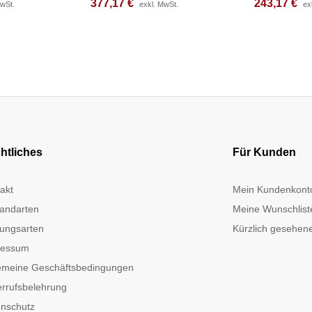
377,17
377,17
€
€
243,17
243,17
€
€
MwSt.
MwSt.
exkl. MwSt.
exkl. MwSt.
ex
ex
htliches
Für Kunden
akt
Mein Kundenkont
andarten
Meine Wunschlist
ungsarten
Kürzlich gesehene
ressum
emeine Geschäftsbedingungen
rrufsbelehrung
nschutz