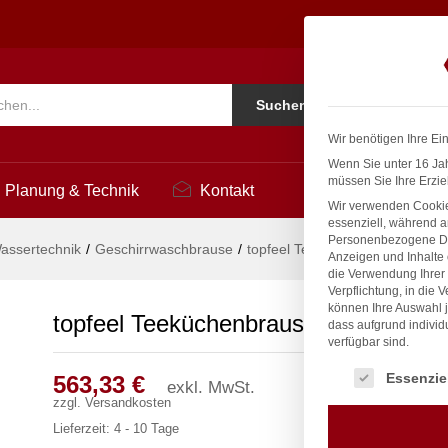
5
Ko
Suchen
i
Wir benötigen Ihre Ei
Wenn Sie unter 16 Jah
müssen Sie Ihre Erzie
Planung & Technik
Kontakt
Wir verwenden Cookie
essenziell, während a
Personenbezogene Date
assertechnik
/
Geschirrwaschbrause
/
topfeel Teeküchenbrause 1/2″
Anzeigen und Inhalte
die Verwendung Ihrer 
Verpflichtung, in die 
können Ihre Auswahl j
topfeel Teeküchenbrause 1/2″
dass aufgrund individ
verfügbar sind.
Es folgt eine Liste
Essenzie
563,33
€
exkl. MwSt.
zzgl.
Versandkosten
Lieferzeit:
4 - 10 Tage