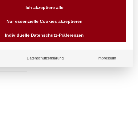
Versand AT & DE weitere auf
Ich akzeptiere alle
Anfragen
Wir sind seit über 40 Jahren
aufventil am
Nur essenzielle Cookies akzeptieren
für Sie da
Bezahlen Sie mit
Individuelle Datenschutz-Präferenzen
Vorrauskasse Paypal,
Kreditkarte, Direkt
Banküberweisung, Sofort,
EPS oder GiroPay
Datenschutzerklärung
Impressum
ergl
iche