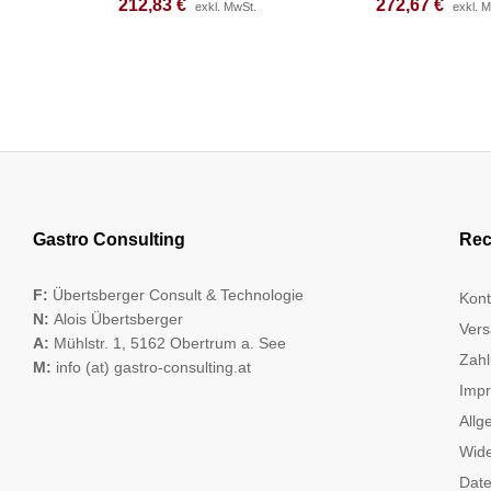
212,83
212,83
€
€
272,67
272,67
€
€
exkl. MwSt.
exkl. MwSt.
exkl. 
exkl. 
Gastro Consulting
Rec
F:
Übertsberger Consult & Technologie
Kont
N:
Alois Übertsberger
Vers
A:
Mühlstr. 1, 5162 Obertrum a. See
Zahl
M:
info (at) gastro-consulting.at
Imp
Allg
Wide
Date