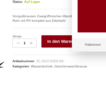
Status:
Auf Lager
Vorspülbrausen Zweigriffmischer-Wandbatterie 1/2″ mit Auslau
Rohr mit RV komplett aus Edelstahl
Menge:
topfix
In den Warenkorb
Teeküchenbrause
Präferenzen
1/2"
V
Anzahl
e
n
Artikelnummer:
3C.2522.N1E6.0IC
Kategorien:
Wassertechnik
,
Geschirrwaschbrause