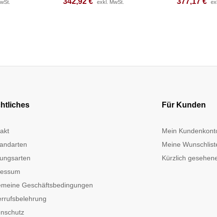
342,92
342,92
€
€
377,17
377,17
€
€
MwSt.
MwSt.
exkl. MwSt.
exkl. MwSt.
ex
ex
htliches
Für Kunden
akt
Mein Kundenkont
andarten
Meine Wunschlist
ungsarten
Kürzlich gesehene
ressum
emeine Geschäftsbedingungen
rrufsbelehrung
nschutz