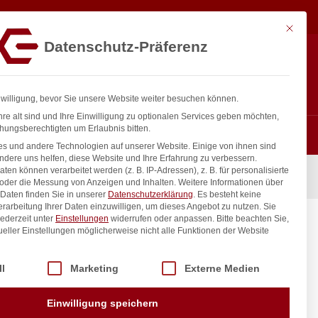
26,08
€
In den Warenkorb
exkl. MwSt.
Mit diese
Datenschutz-Präferenz
ntakt
Anmelden
nfo@gastro-consulting.at
Registrieren
0
nwilligung, bevor Sie unsere Website weiter besuchen können.
re alt sind und Ihre Einwilligung zu optionalen Services geben möchten,
hungsberechtigten um Erlaubnis bitten.
s und andere Technologien auf unserer Website. Einige von ihnen sind
ndere uns helfen, diese Website und Ihre Erfahrung zu verbessern.
n können verarbeitet werden (z. B. IP-Adressen), z. B. für personalisierte
 oder die Messung von Anzeigen und Inhalten.
Weitere Informationen über
Daten finden Sie in unserer
Datenschutzerklärung
.
Es besteht keine
Verarbeitung Ihrer Daten einzuwilligen, um dieses Angebot zu nutzen.
Sie
ederzeit unter
Einstellungen
widerrufen oder anpassen.
Bitte beachten Sie,
ueller Einstellungen möglicherweise nicht alle Funktionen der Website
 der Service-Gruppen, für die eine Einwilligung erteilt werden kann. Di
ll
Marketing
Externe Medien
inkl. / exkl. MwSt.
Einwilligung speichern