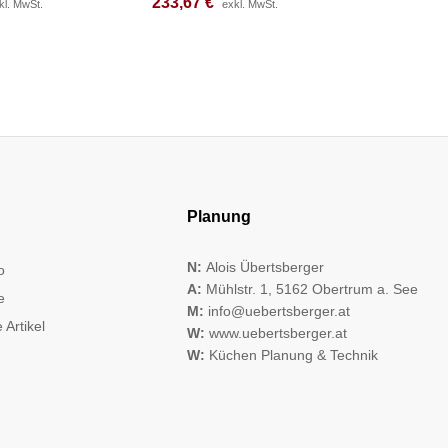
233,67
233,67
€
€
201,42
201,42
kl. MwSt.
kl. MwSt.
exkl. MwSt.
exkl. MwSt.
Planung
N:
Alois Übertsberger
o
A:
Mühlstr. 1, 5162 Obertrum a. See
e
M:
info@uebertsberger.at
 Artikel
W:
www.uebertsberger.at
W:
Küchen Planung & Technik