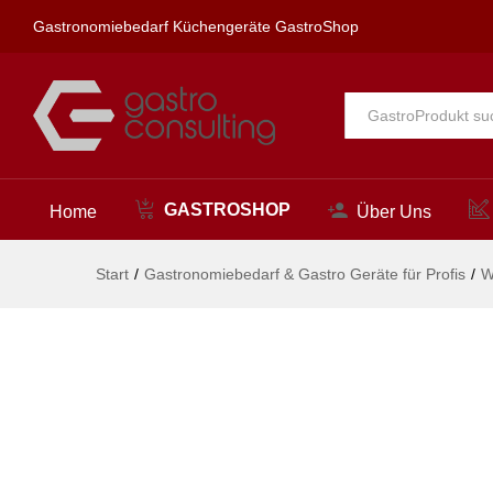
topfix Teeküchenbrause 1/2"
Gastronomiebedarf Küchengeräte GastroShop
Beschreibung
Alle
GASTROSHOP
Home
Über Uns
Start
/
Gastronomiebedarf & Gastro Geräte für Profis
/
W