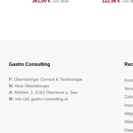
361,00
361,00
€
€
122,58
122,58
€
€
exkl. MwSt.
exkl. MwSt.
exkl. 
exkl. 
Gastro Consulting
Rec
F:
Übertsberger Consult & Technologie
Kont
N:
Alois Übertsberger
Vers
A:
Mühlstr. 1, 5162 Obertrum a. See
Zahl
M:
info (at) gastro-consulting.at
Imp
Allg
Wide
Date