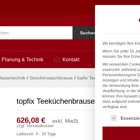
6
Ko
Suchen
i
Wir benötigen Ihre Ei
Wenn Sie unter 16 Jah
müssen Sie Ihre Erzie
Planung & Technik
Kontakt
Wir verwenden Cookie
essenziell, während a
Personenbezogene Date
assertechnik
/
Geschirrwaschbrause
/
topfix Teeküchenbrause 1/2″
Anzeigen und Inhalte
die Verwendung Ihrer 
Verpflichtung, in die 
können Ihre Auswahl j
topfix Teeküchenbrause 1/2″
dass aufgrund individ
verfügbar sind.
Es folgt eine Liste
Essenzie
626,08
€
exkl. MwSt.
zzgl.
Versandkosten
Lieferzeit:
4 - 10 Tage