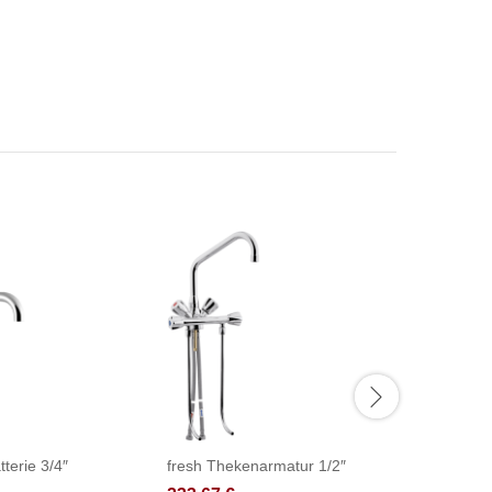
tterie 3/4″
fresh Thekenarmatur 1/2″
fresh Th