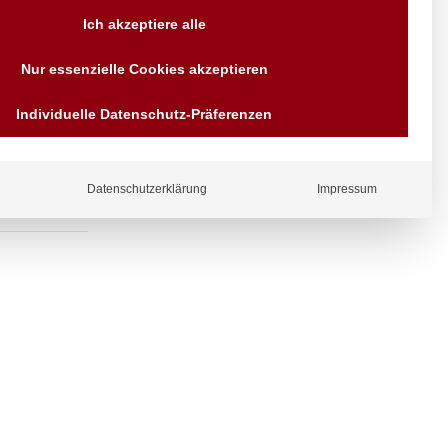
Versand AT & DE weitere auf
Ich akzeptiere alle
Anfragen
Wir sind seit über 40 Jahren
fventil am
Nur essenzielle Cookies akzeptieren
für Sie da
Bezahlen Sie mit
Individuelle Datenschutz-Präferenzen
Vorrauskasse Paypal,
Kreditkarte, Direkt
Banküberweisung, Sofort,
EPS oder GiroPay
Datenschutzerklärung
Impressum
ergl
iche