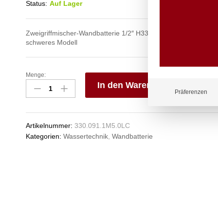
Status:
Auf Lager
Zweigriffmischer-Wandbatterie 1/2″ H330 180° Rohr-Schwenk
schweres Modell
Menge:
ultima
In den Warenkorb
Wandbatterie
Präferenzen
1/2"
V
Anzahl
e
n
Artikelnummer:
330.091.1M5.0LC
Kategorien:
Wassertechnik
,
Wandbatterie