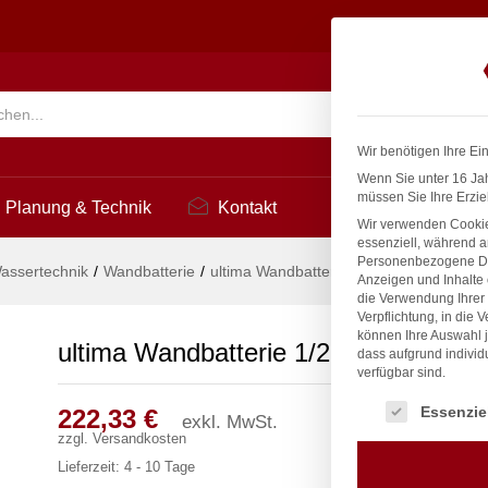
2
Suchen
Wir benötigen Ihre Ei
Wenn Sie unter 16 Jah
müssen Sie Ihre Erzie
Planung & Technik
Kontakt
Wir verwenden Cookie
essenziell, während a
Personenbezogene Date
assertechnik
/
Wandbatterie
/
ultima Wandbatterie 1/2″
Anzeigen und Inhalte
die Verwendung Ihrer 
Verpflichtung, in die 
können Ihre Auswahl j
ultima Wandbatterie 1/2″
dass aufgrund individ
verfügbar sind.
Es folgt eine Liste
Essenzie
222,33
€
exkl. MwSt.
zzgl.
Versandkosten
Lieferzeit:
4 - 10 Tage