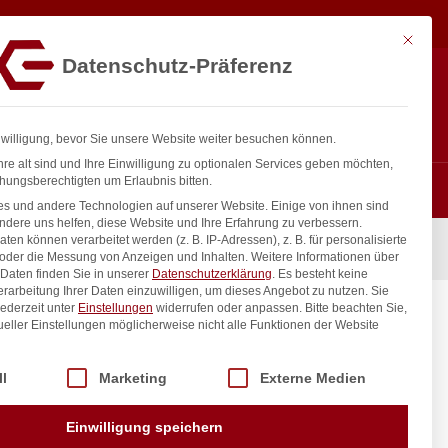
22,33
€
In den Warenkorb
exkl. MwSt.
Mit diese
Datenschutz-Präferenz
Hotline
Anmelden
+43 800 404 407
Registrieren
0
nwilligung, bevor Sie unsere Website weiter besuchen können.
re alt sind und Ihre Einwilligung zu optionalen Services geben möchten,
hungsberechtigten um Erlaubnis bitten.
s und andere Technologien auf unserer Website. Einige von ihnen sind
ndere uns helfen, diese Website und Ihre Erfahrung zu verbessern.
n können verarbeitet werden (z. B. IP-Adressen), z. B. für personalisierte
 oder die Messung von Anzeigen und Inhalten.
Weitere Informationen über
Daten finden Sie in unserer
Datenschutzerklärung
.
Es besteht keine
Verarbeitung Ihrer Daten einzuwilligen, um dieses Angebot zu nutzen.
Sie
ederzeit unter
Einstellungen
widerrufen oder anpassen.
Bitte beachten Sie,
ueller Einstellungen möglicherweise nicht alle Funktionen der Website
 der Service-Gruppen, für die eine Einwilligung erteilt werden kann. Di
ll
Marketing
Externe Medien
inkl. / exkl. MwSt.
Einwilligung speichern