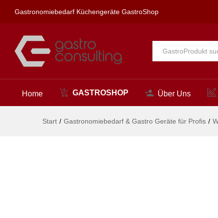
ultima Wandbatterie 1/2"
Gastronomiebedarf Küchengeräte GastroShop
Beschreibung
Alle
GASTROSHOP
Home
Über Uns
Start
/
Gastronomiebedarf & Gastro Geräte für Profis
/
W