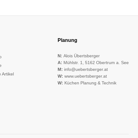
Planung
N:
Alois Übertsberger
o
A:
Mühlstr. 1, 5162 Obertrum a. See
e
M:
info@uebertsberger.at
 Artikel
W:
www.uebertsberger.at
W:
Küchen Planung & Technik