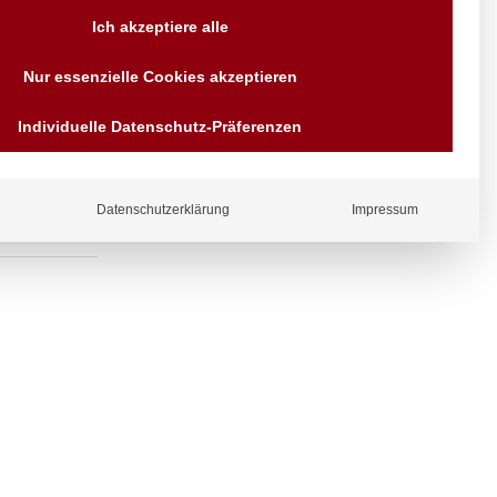
Versand AT & DE weitere auf
Ich akzeptiere alle
Anfragen
Wir sind seit über 40 Jahren
auslauf
Nur essenzielle Cookies akzeptieren
für Sie da
Bezahlen Sie mit
Individuelle Datenschutz-Präferenzen
Vorrauskasse Paypal,
Kreditkarte, Direkt
Banküberweisung, Sofort,
EPS oder GiroPay
Datenschutzerklärung
Impressum
ergl
iche