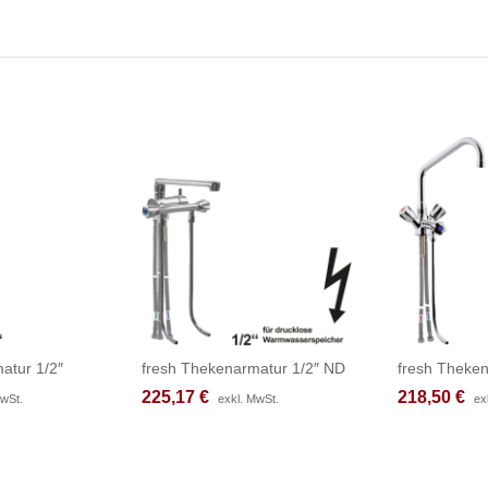
atur 1/2″
fresh Thekenarmatur 1/2″ ND
fresh Theken
225,17
225,17
€
€
218,50
218,50
€
€
MwSt.
MwSt.
exkl. MwSt.
exkl. MwSt.
ex
ex