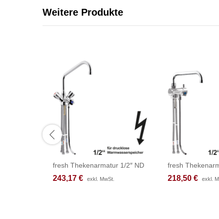
Weitere Produkte
fresh Thekenarmatur 1/2″ ND
fresh Thekenarm
243,17
243,17
€
€
218,50
218,50
€
€
exkl. MwSt.
exkl. MwSt.
exkl. 
exkl. 