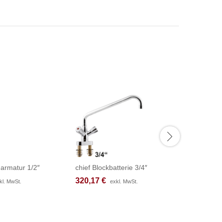
armatur 1/2″
chief Blockbatterie 3/4″
fresh Th
320,17
320,17
€
€
233,67
233,67
kl. MwSt.
kl. MwSt.
exkl. MwSt.
exkl. MwSt.