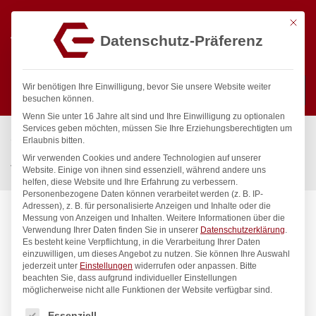
Mit die
Datenschutz-Präferenz
0
Wir benötigen Ihre Einwilligung, bevor Sie unsere Website weiter
besuchen können.
Wenn Sie unter 16 Jahre alt sind und Ihre Einwilligung zu optionalen
Suchen
Services geben möchten, müssen Sie Ihre Erziehungsberechtigten um
Start
/
Gastronomiebedarf & Gastro Geräte für Profis
/
Erlaubnis bitten.
Küchengeräte
/
Vakuumverpackung
/
Wir verwenden Cookies und andere Technologien auf unserer
Vakuum-Kochbeutel, HENDI, 100 Stk., 250x150mm
Website. Einige von ihnen sind essenziell, während andere uns
helfen, diese Website und Ihre Erfahrung zu verbessern.
Personenbezogene Daten können verarbeitet werden (z. B. IP-
Adressen), z. B. für personalisierte Anzeigen und Inhalte oder die
Messung von Anzeigen und Inhalten.
Weitere Informationen über die
Verwendung Ihrer Daten finden Sie in unserer
Datenschutzerklärung
.
Es besteht keine Verpflichtung, in die Verarbeitung Ihrer Daten
einzuwilligen, um dieses Angebot zu nutzen.
Sie können Ihre Auswahl
jederzeit unter
Einstellungen
widerrufen oder anpassen.
Bitte
beachten Sie, dass aufgrund individueller Einstellungen
möglicherweise nicht alle Funktionen der Website verfügbar sind.
Es folgt eine Liste der Service-Gruppen, für die eine Einwilligung
Essenziell