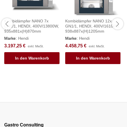
Kombidämpfer NANO 7x
Kombidämpfer NANO 12x
GN1/1, HENDI, 400V/13800W,
GN1/1, HENDI, 400V/16100W,
935x881x(H)870mm
938x887x(H)1205mm
Marke:
Hendi
Marke:
Hendi
3.197,25
€
4.458,75
€
exkl. MwSt.
exkl. MwSt.
In den Warenkorb
In den Warenkorb
Gastro Consulting