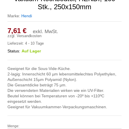
Stk., 250x150mm
Marke:
Hendi
7,61
€
exkl. MwSt.
zzgl.
Versandkosten
Lieferzeit:
4 - 10 Tage
Status:
Auf Lager
Geeignet für die Sous-Vide-Küche.
2-lagig: Innenschicht 60 µm lebensmittelechtes Polyethylen,
Außenschicht 15µm Polyamid (Nylon).
Die Gesamtdicke beträgt 75 µm.
Die verwendeten Materialien wirken wie ein UV-Filter.
Beutel können bei Temperaturen von -20º bis +110ºC
eingesetzt werden.
Geeignet für Vakuumkammer-Verpackungsmaschinen.
Menge:
Vakuum-