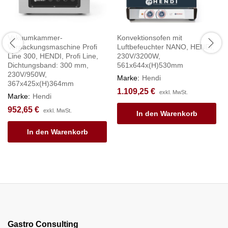
Vakuumkammer-
Konvektionsofen mit
Verpackungsmaschine Profi
Luftbefeuchter NANO, HENDI,
Line 300, HENDI, Profi Line,
230V/3200W,
Dichtungsband: 300 mm,
561x644x(H)530mm
230V/950W,
Marke:
Hendi
367x425x(H)364mm
1.109,25
€
exkl. MwSt.
Marke:
Hendi
952,65
€
exkl. MwSt.
In den Warenkorb
In den Warenkorb
Gastro Consulting