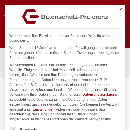
Mit die
Datenschutz-Präferenz
0
Wir benötigen Ihre Einwilligung, bevor Sie unsere Website weiter
besuchen können.
Wenn Sie unter 16 Jahre alt sind und Ihre Einwilligung zu optionalen
Suchen
Services geben möchten, müssen Sie Ihre Erziehungsberechtigten um
Start
/
Gastronomiebedarf & Gastro Geräte für Profis
/
Erlaubnis bitten.
Küchengeräte
/
Vakuumverpackung
/
Wir verwenden Cookies und andere Technologien auf unserer
Vakuum-Kochbeutel, HENDI, 100 Stk., 300x200mm
Website. Einige von ihnen sind essenziell, während andere uns
helfen, diese Website und Ihre Erfahrung zu verbessern.
Personenbezogene Daten können verarbeitet werden (z. B. IP-
Adressen), z. B. für personalisierte Anzeigen und Inhalte oder die
Messung von Anzeigen und Inhalten.
Weitere Informationen über die
Verwendung Ihrer Daten finden Sie in unserer
Datenschutzerklärung
.
Es besteht keine Verpflichtung, in die Verarbeitung Ihrer Daten
einzuwilligen, um dieses Angebot zu nutzen.
Sie können Ihre Auswahl
jederzeit unter
Einstellungen
widerrufen oder anpassen.
Bitte
beachten Sie, dass aufgrund individueller Einstellungen
möglicherweise nicht alle Funktionen der Website verfügbar sind.
Es folgt eine Liste der Service-Gruppen, für die eine Einwilligung
Essenziell