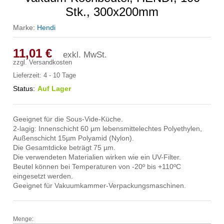
Stk., 300x200mm
Marke:
Hendi
11,01
€
exkl. MwSt.
zzgl.
Versandkosten
Lieferzeit:
4 - 10 Tage
Status:
Auf Lager
Geeignet für die Sous-Vide-Küche.
2-lagig: Innenschicht 60 µm lebensmittelechtes Polyethylen,
Außenschicht 15µm Polyamid (Nylon).
Die Gesamtdicke beträgt 75 µm.
Die verwendeten Materialien wirken wie ein UV-Filter.
Beutel können bei Temperaturen von -20º bis +110ºC
eingesetzt werden.
Geeignet für Vakuumkammer-Verpackungsmaschinen.
Menge:
Vakuum-