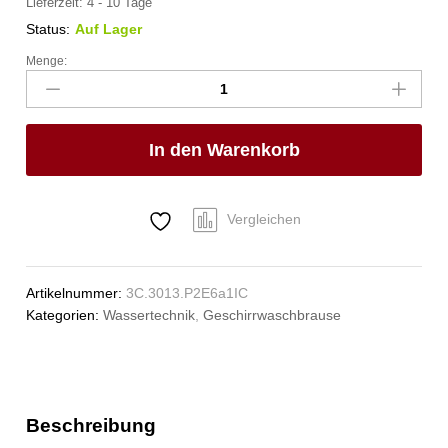
Lieferzeit:
4 - 10 Tage
Status:
Auf Lager
Menge:
vaxia
Mehrzweck-
Reinigungsset
1/2"
In den Warenkorb
Anzahl
Vergleichen
Artikelnummer:
3C.3013.P2E6a1IC
Kategorien:
Wassertechnik
,
Geschirrwaschbrause
Beschreibung