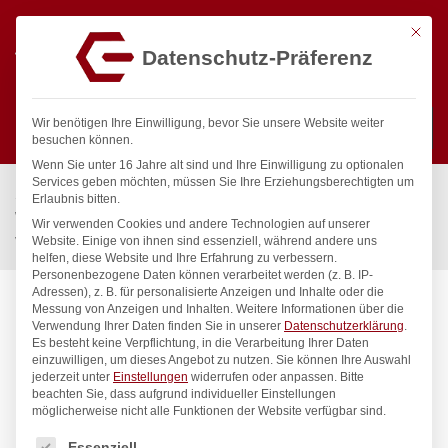
Mit die
Datenschutz-Präferenz
0
Wir benötigen Ihre Einwilligung, bevor Sie unsere Website weiter
besuchen können.
Wenn Sie unter 16 Jahre alt sind und Ihre Einwilligung zu optionalen
Suchen
Services geben möchten, müssen Sie Ihre Erziehungsberechtigten um
Start
/
Gastronomiebedarf & Gastro Geräte für Profis
/
Erlaubnis bitten.
Wassertechnik
/
Geschirrwaschbrause
/
Wir verwenden Cookies und andere Technologien auf unserer
verio Waschküchenbrause 1/2″
Website. Einige von ihnen sind essenziell, während andere uns
helfen, diese Website und Ihre Erfahrung zu verbessern.
Personenbezogene Daten können verarbeitet werden (z. B. IP-
Adressen), z. B. für personalisierte Anzeigen und Inhalte oder die
Messung von Anzeigen und Inhalten.
Weitere Informationen über die
Verwendung Ihrer Daten finden Sie in unserer
Datenschutzerklärung
.
Es besteht keine Verpflichtung, in die Verarbeitung Ihrer Daten
einzuwilligen, um dieses Angebot zu nutzen.
Sie können Ihre Auswahl
jederzeit unter
Einstellungen
widerrufen oder anpassen.
Bitte
beachten Sie, dass aufgrund individueller Einstellungen
möglicherweise nicht alle Funktionen der Website verfügbar sind.
Es folgt eine Liste der Service-Gruppen, für die eine Einwilligung
Essenziell