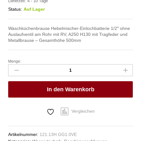
Lieferzeit:
4 - 10 Tage
Status:
Auf Lager
Waschküchenbrause Hebelmischer-Einlochbatterie 1/2″ ohne
Auslaufventil am Rohr mit RV, A250 H130 mit Tragfeder und
Metallbrause – Gesamthöhe 500mm
Menge:
verio
Waschküchenbrause
1/2"
Anzahl
In den Warenkorb
Vergleichen
Artikelnummer:
121.13H.GG1.0VE