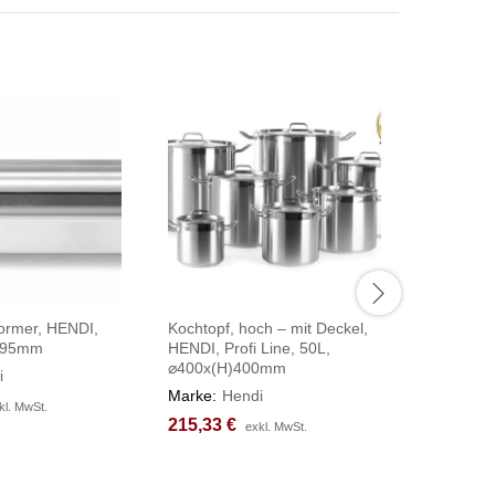
ormer, HENDI,
Kochtopf, hoch – mit Deckel,
Saucenspe
)95mm
HENDI, Profi Line, 50L,
Zweier-Se
⌀400x(H)400mm
400x200
i
Marke:
Hendi
Marke:
H
kl. MwSt.
kl. MwSt.
215,33
215,33
€
€
587,25
587,25
exkl. MwSt.
exkl. MwSt.