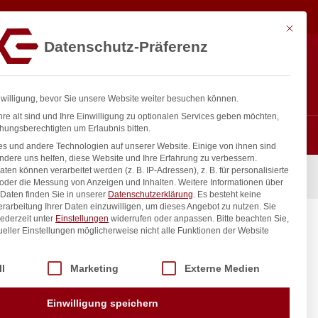
19,58
€
In den Warenkorb
exkl. MwSt.
Mit diese
Datenschutz-Präferenz
ntakt
Anmelden
nfo@gastro-consulting.at
Registrieren
0
nwilligung, bevor Sie unsere Website weiter besuchen können.
re alt sind und Ihre Einwilligung zu optionalen Services geben möchten,
hungsberechtigten um Erlaubnis bitten.
s und andere Technologien auf unserer Website. Einige von ihnen sind
ndere uns helfen, diese Website und Ihre Erfahrung zu verbessern.
n können verarbeitet werden (z. B. IP-Adressen), z. B. für personalisierte
x240x(H)115mm
 oder die Messung von Anzeigen und Inhalten.
Weitere Informationen über
Daten finden Sie in unserer
Datenschutzerklärung
.
Es besteht keine
Verarbeitung Ihrer Daten einzuwilligen, um dieses Angebot zu nutzen.
Sie
ederzeit unter
Einstellungen
widerrufen oder anpassen.
Bitte beachten Sie,
HENDI,
ueller Einstellungen möglicherweise nicht alle Funktionen der Website
 der Service-Gruppen, für die eine Einwilligung erteilt werden kann. Di
ll
Marketing
Externe Medien
inkl. / exkl. MwSt.
Einwilligung speichern