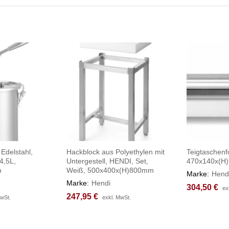
Edelstahl,
Hackblock aus Polyethylen mit
Teigtaschenf
4,5L,
Untergestell, HENDI, Set,
470x140x(H
m
Weiß, 500x400x(H)800mm
Marke:
Hend
Marke:
Hendi
304,50
304,50
€
€
ex
ex
247,95
247,95
€
€
MwSt.
MwSt.
exkl. MwSt.
exkl. MwSt.