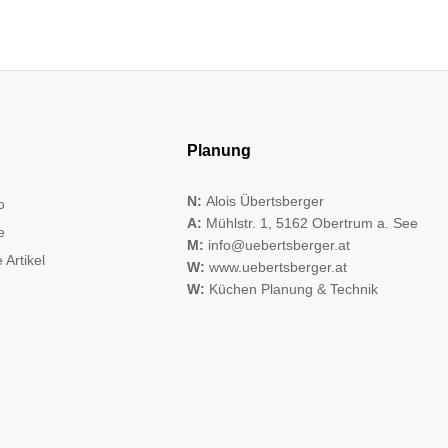
Planung
N:
Alois Übertsberger
o
A:
Mühlstr. 1, 5162 Obertrum a. See
e
M:
info@uebertsberger.at
 Artikel
W:
www.uebertsberger.at
W:
Küchen Planung & Technik