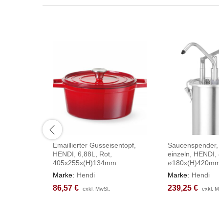
Emaillierter Gusseisentopf,
Saucenspender, 
HENDI, 6,88L, Rot,
einzeln, HENDI, 
405x255x(H)134mm
ø180x(H)420m
Marke:
Hendi
Marke:
Hendi
86,57
86,57
€
€
239,25
239,25
€
€
exkl. MwSt.
exkl. MwSt.
exkl. 
exkl. 