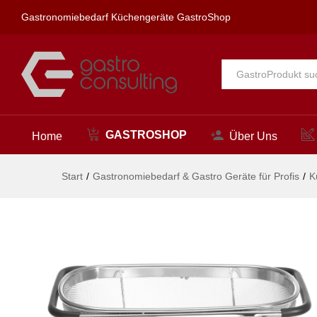
Verlängerbares Spülbecken-Si
Gastronomiebedarf Küchengeräte GastroShop
Beschreibung
Alle
GASTROSHOP
Home
Über Uns
Start
/
Gastronomiebedarf & Gastro Geräte für Profis
/
K