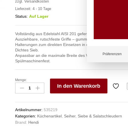
zzgl.
Versandkosten
Lieferzeit:
4 - 10 Tage
Status:
Auf Lager
Vollständig aus Edelstahl AISI 201 gefertigt.
Ausziehbare, rutschfeste Griffe – gummiert.
Halterungen zum direkten Einsetzen in das Waschbecken.
Dichtes Sieb.
Präferenzen
Anpassbar an die maximale Breite des Waschbeckens: 545 
Spülmaschinenfest.
Menge:
Verlängerbares
In den Warenkorb
Spülbecken-
Sieb,
V
HENDI,
e
360x240x(H)115mm
n
Artikelnummer:
535219
Anzahl
Kategorien:
Küchenartikel
,
Seiher
,
Siebe & Salatschleudern
Brand:
Hendi