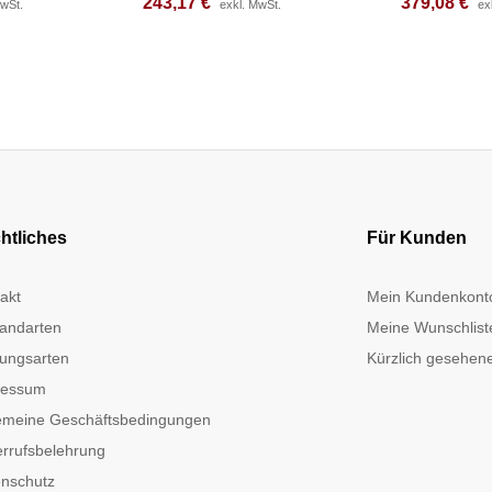
243,17
243,17
€
€
379,08
379,08
€
€
MwSt.
MwSt.
exkl. MwSt.
exkl. MwSt.
ex
ex
htliches
Für Kunden
akt
Mein Kundenkont
andarten
Meine Wunschlist
ungsarten
Kürzlich gesehene
ressum
emeine Geschäftsbedingungen
rrufsbelehrung
nschutz