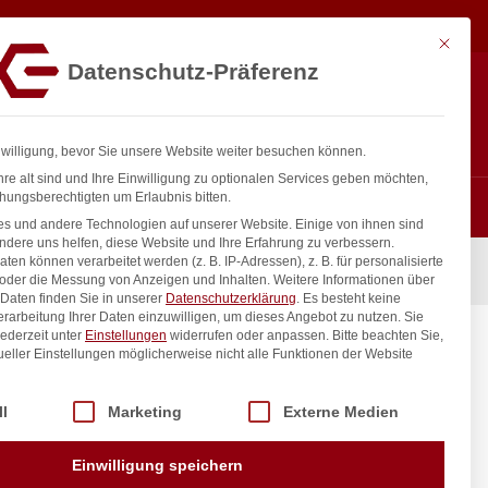
94,17
€
In den Warenkorb
exkl. MwSt.
Mit diese
Datenschutz-Präferenz
Hotline
Anmelden
+43 800 404 407
Registrieren
0
nwilligung, bevor Sie unsere Website weiter besuchen können.
re alt sind und Ihre Einwilligung zu optionalen Services geben möchten,
hungsberechtigten um Erlaubnis bitten.
s und andere Technologien auf unserer Website. Einige von ihnen sind
ndere uns helfen, diese Website und Ihre Erfahrung zu verbessern.
n können verarbeitet werden (z. B. IP-Adressen), z. B. für personalisierte
 oder die Messung von Anzeigen und Inhalten.
Weitere Informationen über
Daten finden Sie in unserer
Datenschutzerklärung
.
Es besteht keine
Verarbeitung Ihrer Daten einzuwilligen, um dieses Angebot zu nutzen.
Sie
ederzeit unter
Einstellungen
widerrufen oder anpassen.
Bitte beachten Sie,
ueller Einstellungen möglicherweise nicht alle Funktionen der Website
 der Service-Gruppen, für die eine Einwilligung erteilt werden kann. Di
ll
Marketing
Externe Medien
inkl. / exkl. MwSt.
Einwilligung speichern