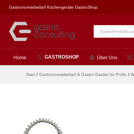
vitatop Geschirrspülbrause 1/2"
Gastronomiebedarf Küchengeräte GastroShop
Beschreibung
Alle
GASTROSHOP
Home
Über Uns
Start
/
Gastronomiebedarf & Gastro Geräte für Profis
/
W