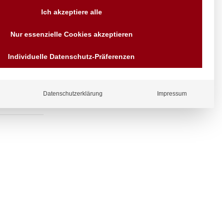
Versand AT & DE weitere auf
Ich akzeptiere alle
Anfragen
Wir sind seit über 40 Jahren
 RV komplett
Nur essenzielle Cookies akzeptieren
für Sie da
Bezahlen Sie mit
Individuelle Datenschutz-Präferenzen
Vorrauskasse Paypal,
Kreditkarte, Direkt
Banküberweisung, Sofort,
EPS oder GiroPay
Datenschutzerklärung
Impressum
ergl
iche