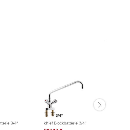
tterie 3/4″
chief Blockbatterie 3/4″
fresh Th