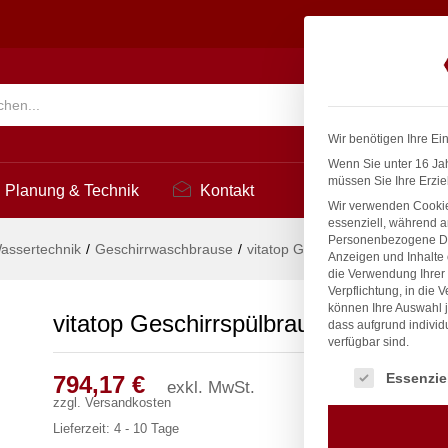
7
Suchen
Wir benötigen Ihre Ei
Wenn Sie unter 16 Jah
müssen Sie Ihre Erzie
Planung & Technik
Kontakt
Wir verwenden Cookie
essenziell, während a
Personenbezogene Date
assertechnik
/
Geschirrwaschbrause
/
vitatop Geschirrspülbrause 1/2″
Anzeigen und Inhalte
die Verwendung Ihrer 
Verpflichtung, in die 
können Ihre Auswahl j
vitatop Geschirrspülbrause 1/2″
dass aufgrund individ
verfügbar sind.
Es folgt eine Liste
Essenzie
794,17
€
exkl. MwSt.
zzgl.
Versandkosten
Lieferzeit:
4 - 10 Tage