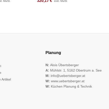
320,17
320,17
€
€
193,83
193,83
kl. MwSt.
kl. MwSt.
exkl. MwSt.
exkl. MwSt.
Planung
N:
Alois Übertsberger
o
A:
Mühlstr. 1, 5162 Obertrum a. See
e
M:
info@uebertsberger.at
 Artikel
W:
www.uebertsberger.at
W:
Küchen Planung & Technik