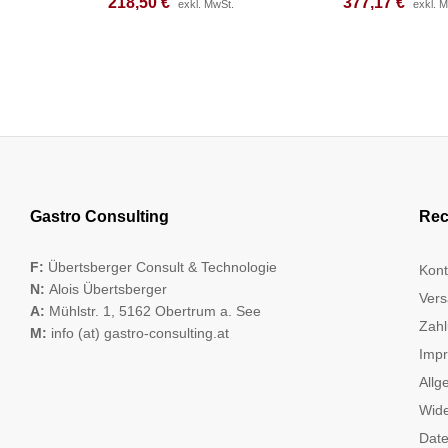
218,50
218,50
€
€
377,17
377,17
€
€
exkl. MwSt.
exkl. MwSt.
exkl. 
exkl. 
Gastro Consulting
Rec
F:
Übertsberger Consult & Technologie
Kont
N:
Alois Übertsberger
Vers
A:
Mühlstr. 1, 5162 Obertrum a. See
Zahl
M:
info (at) gastro-consulting.at
Imp
Allg
Wide
Date