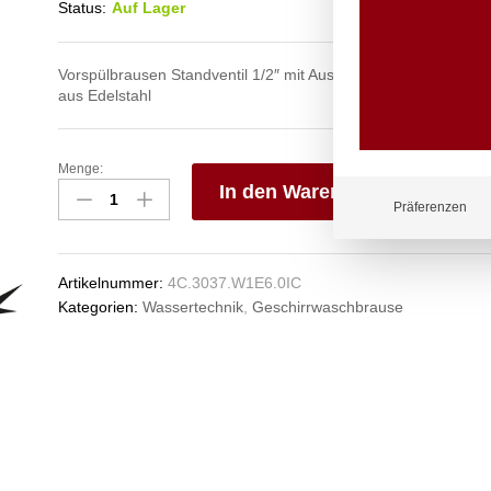
Status:
Auf Lager
Vorspülbrausen Standventil 1/2″ mit Auslaufventil am Rohr mit
aus Edelstahl
Menge:
vitatop
In den Warenkorb
Geschirrspülbrause
Präferenzen
1/2"
V
Anzahl
e
n
Artikelnummer:
4C.3037.W1E6.0IC
Kategorien:
Wassertechnik
,
Geschirrwaschbrause