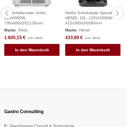
Eiswürfelbereiter, Arktic,
Heiße-Schokolade-Spender,
220V/900W,
HENDI, 10L, 230V/1006W,
730x600x(H)1136mm
415x300x(H)580mm
Marke:
Arktic
Marke:
Hendi
1.605,15
€
433,69
€
exkl. MwSt.
exkl. MwSt.
In den Warenkorb
In den Warenkorb
Gastro Consulting
F:
Übertsberger Consult & Technologie