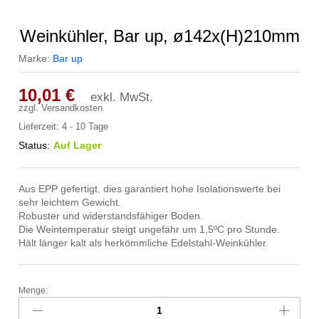
Weinkühler, Bar up, ø142x(H)210mm
Marke:
Bar up
10,01
€
exkl. MwSt.
zzgl.
Versandkosten
Lieferzeit:
4 - 10 Tage
Status:
Auf Lager
Aus EPP gefertigt, dies garantiert hohe Isolationswerte bei
sehr leichtem Gewicht.
Robuster und widerstandsfähiger Boden.
Die Weintemperatur steigt ungefähr um 1,5ºC pro Stunde.
Hält länger kalt als herkömmliche Edelstahl-Weinkühler.
Menge:
Weinkühler,
Bar