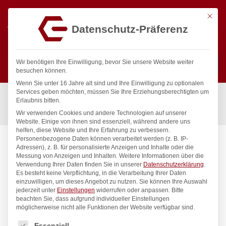
Mit die
Datenschutz-Präferenz
0
Wir benötigen Ihre Einwilligung, bevor Sie unsere Website weiter
besuchen können.
Wenn Sie unter 16 Jahre alt sind und Ihre Einwilligung zu optionalen
Suchen
Services geben möchten, müssen Sie Ihre Erziehungsberechtigten um
Start
/
Gastronomiebedarf & Gastro Geräte für Profis
/
Erlaubnis bitten.
Bar & Kaffee
/
Weinkühler
/
Weinkühler, Bar up, ø142x(H)210mm
Wir verwenden Cookies und andere Technologien auf unserer
Website. Einige von ihnen sind essenziell, während andere uns
helfen, diese Website und Ihre Erfahrung zu verbessern.
Personenbezogene Daten können verarbeitet werden (z. B. IP-
Adressen), z. B. für personalisierte Anzeigen und Inhalte oder die
Messung von Anzeigen und Inhalten.
Weitere Informationen über die
Verwendung Ihrer Daten finden Sie in unserer
Datenschutzerklärung
.
Es besteht keine Verpflichtung, in die Verarbeitung Ihrer Daten
einzuwilligen, um dieses Angebot zu nutzen.
Sie können Ihre Auswahl
jederzeit unter
Einstellungen
widerrufen oder anpassen.
Bitte
beachten Sie, dass aufgrund individueller Einstellungen
möglicherweise nicht alle Funktionen der Website verfügbar sind.
Es folgt eine Liste der Service-Gruppen, für die eine Einwilligung
Essenziell