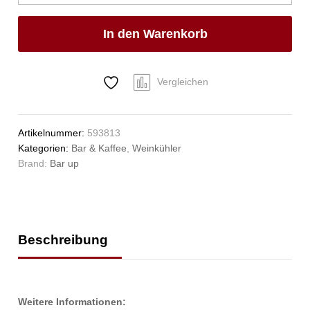
up,
ø142x(H)210mm
In den Warenkorb
Anzahl
Vergleichen
Artikelnummer:
593813
Kategorien:
Bar & Kaffee
,
Weinkühler
Brand:
Bar up
Beschreibung
Weitere Informationen: