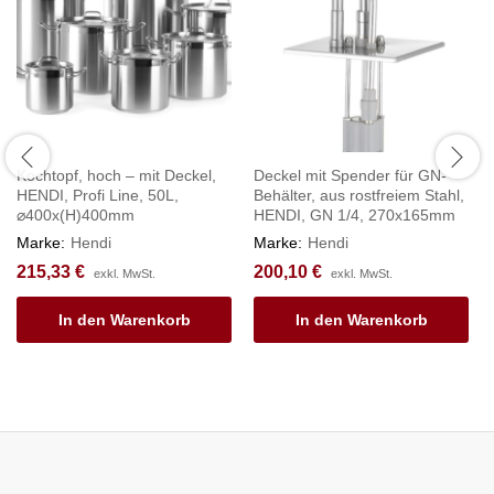
Kochtopf, hoch – mit Deckel,
Deckel mit Spender für GN-
HENDI, Profi Line, 50L,
Behälter, aus rostfreiem Stahl,
⌀400x(H)400mm
HENDI, GN 1/4, 270x165mm
Marke:
Hendi
Marke:
Hendi
215,33
€
200,10
€
exkl. MwSt.
exkl. MwSt.
In den Warenkorb
In den Warenkorb