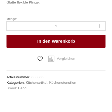
Glatte flexible Klinge.
Menge:
Winkelpalette,
HENDI,
Schwarz,
37x390mm
In den Warenkorb
Anzahl
Vergleichen
Artikelnummer:
855683
Kategorien:
Küchenartikel
,
Küchenutensilien
Brand:
Hendi