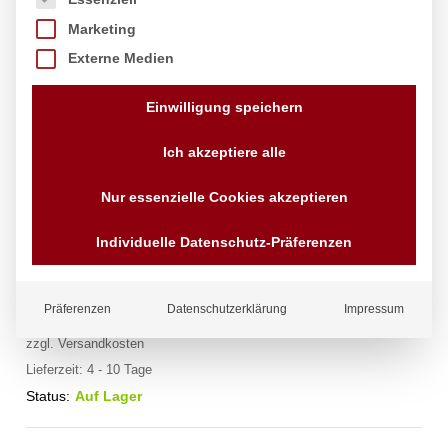
Marketing
Externe Medien
Einwilligung speichern
Ich akzeptiere alle
Nur essenzielle Cookies akzeptieren
Winkelpalette, HENDI, Schwarz,
37x390mm
Individuelle Datenschutz-Präferenzen
Marke:
Hendi
Präferenzen
Datenschutzerklärung
Impressum
8,05
€
exkl. MwSt.
zzgl.
Versandkosten
Lieferzeit:
4 - 10 Tage
Status:
Auf Lager