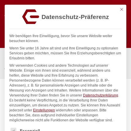
Mit die
Datenschutz-Präferenz
0
Wir benötigen Ihre Einwilligung, bevor Sie unsere Website weiter
besuchen können.
Wenn Sie unter 16 Jahre alt sind und Ihre Einwilligung zu optionalen
Suchen
Services geben möchten, müssen Sie Ihre Erziehungsberechtigten um
Start
/
Gastronomiebedarf & Gastro Geräte für Profis
/
Erlaubnis bitten.
Küchenartikel
/
Küchenutensilien
/
Wir verwenden Cookies und andere Technologien auf unserer
Winkelpalette, HENDI, Schwarz, 37x390mm
Website. Einige von ihnen sind essenziell, während andere uns
helfen, diese Website und Ihre Erfahrung zu verbessern.
Personenbezogene Daten können verarbeitet werden (z. B. IP-
Adressen), z. B. für personalisierte Anzeigen und Inhalte oder die
Messung von Anzeigen und Inhalten.
Weitere Informationen über die
Verwendung Ihrer Daten finden Sie in unserer
Datenschutzerklärung
.
Es besteht keine Verpflichtung, in die Verarbeitung Ihrer Daten
einzuwilligen, um dieses Angebot zu nutzen.
Sie können Ihre Auswahl
jederzeit unter
Einstellungen
widerrufen oder anpassen.
Bitte
beachten Sie, dass aufgrund individueller Einstellungen
möglicherweise nicht alle Funktionen der Website verfügbar sind.
Es folgt eine Liste der Service-Gruppen, für die eine Einwilligung
Essenziell