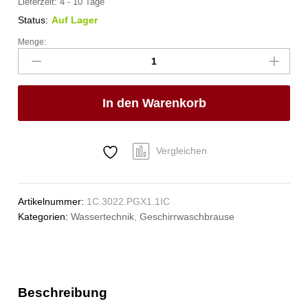
Lieferzeit:
4 - 10 Tage
Status:
Auf Lager
Menge:
xaria
Mehrzweck-
Reinigungsset
1/2"
In den Warenkorb
Anzahl
Vergleichen
Artikelnummer:
1C.3022.PGX1.1IC
Kategorien:
Wassertechnik
,
Geschirrwaschbrause
Beschreibung