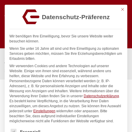
Mit die
Datenschutz-Präferenz
0
Wir benötigen Ihre Einwilligung, bevor Sie unsere Website weiter
besuchen können.
Wenn Sie unter 16 Jahre alt sind und Ihre Einwilligung zu optionalen
Suchen
Services geben möchten, müssen Sie Ihre Erziehungsberechtigten um
Start
/
Gastronomiebedarf & Gastro Geräte für Profis
/
Erlaubnis bitten.
Wassertechnik
/
Geschirrwaschbrause
/
Wir verwenden Cookies und andere Technologien auf unserer
xaria Mehrzweck-Reinigungsset 1/2″
Website. Einige von ihnen sind essenziell, während andere uns
helfen, diese Website und Ihre Erfahrung zu verbessern.
Personenbezogene Daten können verarbeitet werden (z. B. IP-
Adressen), z. B. für personalisierte Anzeigen und Inhalte oder die
Messung von Anzeigen und Inhalten.
Weitere Informationen über die
Verwendung Ihrer Daten finden Sie in unserer
Datenschutzerklärung
.
Es besteht keine Verpflichtung, in die Verarbeitung Ihrer Daten
einzuwilligen, um dieses Angebot zu nutzen.
Sie können Ihre Auswahl
jederzeit unter
Einstellungen
widerrufen oder anpassen.
Bitte
beachten Sie, dass aufgrund individueller Einstellungen
möglicherweise nicht alle Funktionen der Website verfügbar sind.
Es folgt eine Liste der Service-Gruppen, für die eine Einwilligung
Essenziell