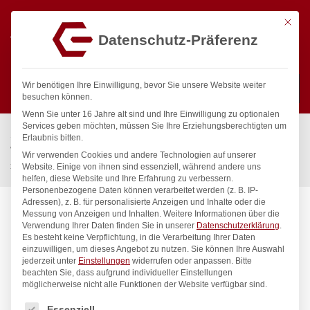
Mit die
Datenschutz-Präferenz
0
Wir benötigen Ihre Einwilligung, bevor Sie unsere Website weiter
besuchen können.
Wenn Sie unter 16 Jahre alt sind und Ihre Einwilligung zu optionalen
Suchen
Services geben möchten, müssen Sie Ihre Erziehungsberechtigten um
Start
/
Gastronomiebedarf & Gastro Geräte für Profis
/
Erlaubnis bitten.
Wassertechnik
/
Geschirrwaschbrause
/
Wir verwenden Cookies und andere Technologien auf unserer
xaria Mehrzweck-Reinigungsset 1/2″
Website. Einige von ihnen sind essenziell, während andere uns
helfen, diese Website und Ihre Erfahrung zu verbessern.
Personenbezogene Daten können verarbeitet werden (z. B. IP-
Adressen), z. B. für personalisierte Anzeigen und Inhalte oder die
Messung von Anzeigen und Inhalten.
Weitere Informationen über die
Verwendung Ihrer Daten finden Sie in unserer
Datenschutzerklärung
.
Es besteht keine Verpflichtung, in die Verarbeitung Ihrer Daten
einzuwilligen, um dieses Angebot zu nutzen.
Sie können Ihre Auswahl
jederzeit unter
Einstellungen
widerrufen oder anpassen.
Bitte
beachten Sie, dass aufgrund individueller Einstellungen
möglicherweise nicht alle Funktionen der Website verfügbar sind.
Es folgt eine Liste der Service-Gruppen, für die eine Einwilligung
Essenziell