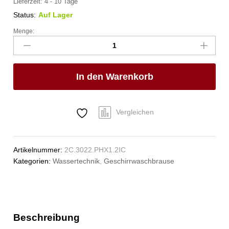
Lieferzeit:
4 - 10 Tage
Status:
Auf Lager
Menge:
xaria
Mehrzweck-
Reinigungsset
1/2"
In den Warenkorb
Anzahl
Vergleichen
Artikelnummer:
2C.3022.PHX1.2IC
Kategorien:
Wassertechnik
,
Geschirrwaschbrause
Beschreibung