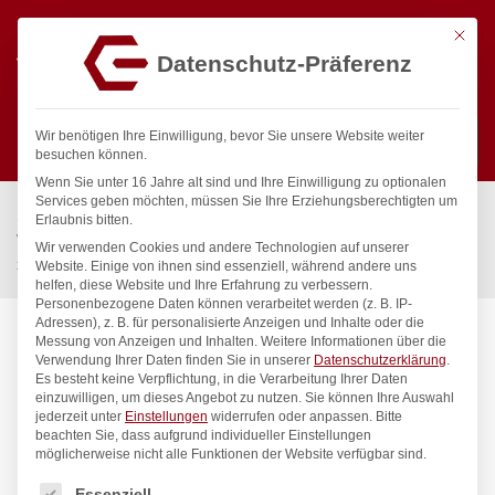
Mit die
Datenschutz-Präferenz
0
Wir benötigen Ihre Einwilligung, bevor Sie unsere Website weiter
besuchen können.
Wenn Sie unter 16 Jahre alt sind und Ihre Einwilligung zu optionalen
Suchen
Services geben möchten, müssen Sie Ihre Erziehungsberechtigten um
Start
/
Gastronomiebedarf & Gastro Geräte für Profis
/
Erlaubnis bitten.
Wassertechnik
/
Geschirrwaschbrause
/
Wir verwenden Cookies und andere Technologien auf unserer
xaria Mehrzweck-Reinigungsset 1/2″
Website. Einige von ihnen sind essenziell, während andere uns
helfen, diese Website und Ihre Erfahrung zu verbessern.
Personenbezogene Daten können verarbeitet werden (z. B. IP-
Adressen), z. B. für personalisierte Anzeigen und Inhalte oder die
Messung von Anzeigen und Inhalten.
Weitere Informationen über die
Verwendung Ihrer Daten finden Sie in unserer
Datenschutzerklärung
.
Es besteht keine Verpflichtung, in die Verarbeitung Ihrer Daten
einzuwilligen, um dieses Angebot zu nutzen.
Sie können Ihre Auswahl
jederzeit unter
Einstellungen
widerrufen oder anpassen.
Bitte
beachten Sie, dass aufgrund individueller Einstellungen
möglicherweise nicht alle Funktionen der Website verfügbar sind.
Es folgt eine Liste der Service-Gruppen, für die eine Einwilligung
Essenziell