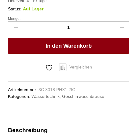
Lieferzeit:
4 - 10 Tage
Status:
Auf Lager
Menge:
xaria
Mehrzweck-
Reinigungsset
1/2"
In den Warenkorb
Anzahl
Vergleichen
Artikelnummer:
3C.3018.PHX1.2IC
Kategorien:
Wassertechnik
,
Geschirrwaschbrause
Beschreibung