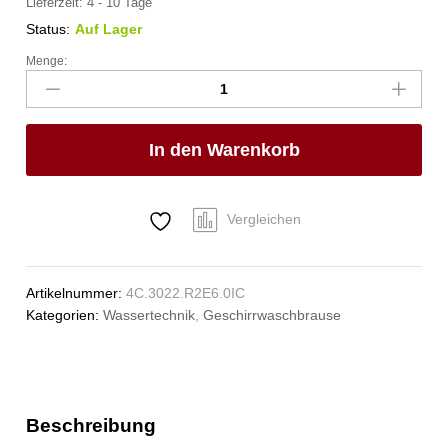
Lieferzeit:
4 - 10 Tage
Status:
Auf Lager
Menge:
xaria
Mehrzweck-
Reinigungsset
1/2"
In den Warenkorb
Anzahl
Vergleichen
Artikelnummer:
4C.3022.R2E6.0IC
Kategorien:
Wassertechnik
,
Geschirrwaschbrause
Beschreibung