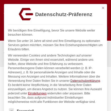
Mit die
Datenschutz-Präferenz
0
Wir benötigen Ihre Einwilligung, bevor Sie unsere Website weiter
besuchen können.
Wenn Sie unter 16 Jahre alt sind und Ihre Einwilligung zu optionalen
Suchen
Services geben möchten, müssen Sie Ihre Erziehungsberechtigten um
Start
/
Gastronomiebedarf & Gastro Geräte für Profis
/
Erlaubnis bitten.
Wassertechnik
/
Geschirrwaschbrause
/
Wir verwenden Cookies und andere Technologien auf unserer
xaria Mehrzweck-Reinigungsset 1/2″
Website. Einige von ihnen sind essenziell, während andere uns
helfen, diese Website und Ihre Erfahrung zu verbessern.
Personenbezogene Daten können verarbeitet werden (z. B. IP-
Adressen), z. B. für personalisierte Anzeigen und Inhalte oder die
Messung von Anzeigen und Inhalten.
Weitere Informationen über die
Verwendung Ihrer Daten finden Sie in unserer
Datenschutzerklärung
.
Es besteht keine Verpflichtung, in die Verarbeitung Ihrer Daten
einzuwilligen, um dieses Angebot zu nutzen.
Sie können Ihre Auswahl
jederzeit unter
Einstellungen
widerrufen oder anpassen.
Bitte
beachten Sie, dass aufgrund individueller Einstellungen
möglicherweise nicht alle Funktionen der Website verfügbar sind.
Es folgt eine Liste der Service-Gruppen, für die eine Einwilligung
Essenziell