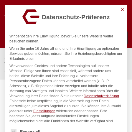
Mit die
Datenschutz-Präferenz
0
Wir benötigen Ihre Einwilligung, bevor Sie unsere Website weiter
besuchen können.
Wenn Sie unter 16 Jahre alt sind und Ihre Einwilligung zu optionalen
Suchen
Services geben möchten, müssen Sie Ihre Erziehungsberechtigten um
Start
/
Gastronomiebedarf & Gastro Geräte für Profis
/
Erlaubnis bitten.
Wassertechnik
/
Geschirrwaschbrause
/
Wir verwenden Cookies und andere Technologien auf unserer
xario Handspülbrause 1/2″
Website. Einige von ihnen sind essenziell, während andere uns
helfen, diese Website und Ihre Erfahrung zu verbessern.
Personenbezogene Daten können verarbeitet werden (z. B. IP-
Adressen), z. B. für personalisierte Anzeigen und Inhalte oder die
Messung von Anzeigen und Inhalten.
Weitere Informationen über die
Verwendung Ihrer Daten finden Sie in unserer
Datenschutzerklärung
.
Es besteht keine Verpflichtung, in die Verarbeitung Ihrer Daten
einzuwilligen, um dieses Angebot zu nutzen.
Sie können Ihre Auswahl
jederzeit unter
Einstellungen
widerrufen oder anpassen.
Bitte
beachten Sie, dass aufgrund individueller Einstellungen
möglicherweise nicht alle Funktionen der Website verfügbar sind.
Es folgt eine Liste der Service-Gruppen, für die eine Einwilligung
Essenziell