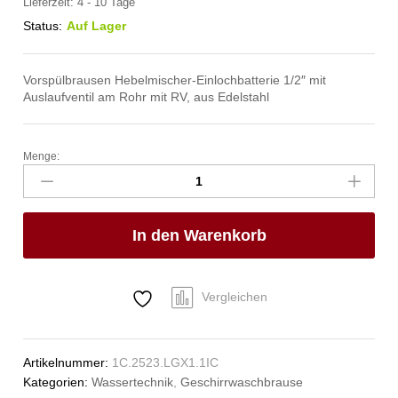
Lieferzeit:
4 - 10 Tage
Status:
Auf Lager
Vorspülbrausen Hebelmischer-Einlochbatterie 1/2″ mit
Auslaufventil am Rohr mit RV, aus Edelstahl
Menge:
xario
Handspülbrause
1/2"
Anzahl
In den Warenkorb
Vergleichen
Artikelnummer:
1C.2523.LGX1.1IC
Kategorien:
Wassertechnik
,
Geschirrwaschbrause