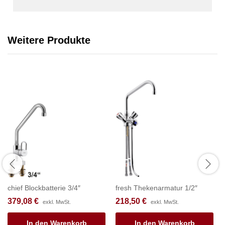
Weitere Produkte
chief Blockbatterie 3/4″
fresh Thekenarmatur 1/2″
379,08
€
218,50
€
exkl. MwSt.
exkl. MwSt.
In den Warenkorb
In den Warenkorb