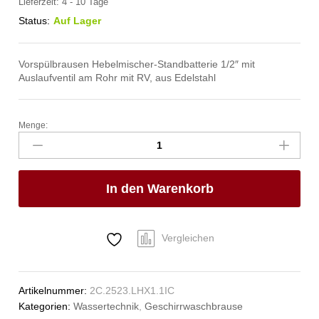
Lieferzeit:
4 - 10 Tage
Status:
Auf Lager
Vorspülbrausen Hebelmischer-Standbatterie 1/2″ mit
Auslaufventil am Rohr mit RV, aus Edelstahl
Menge:
xario
Handspülbrause
1/2"
Anzahl
In den Warenkorb
Vergleichen
Artikelnummer:
2C.2523.LHX1.1IC
Kategorien:
Wassertechnik
,
Geschirrwaschbrause