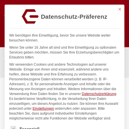
Mit die
Datenschutz-Präferenz
0
Wir benötigen Ihre Einwilligung, bevor Sie unsere Website weiter
besuchen können.
Wenn Sie unter 16 Jahre alt sind und Ihre Einwilligung zu optionalen
Suchen
Services geben möchten, müssen Sie Ihre Erziehungsberechtigten um
Start
/
Gastronomiebedarf & Gastro Geräte für Profis
/
Erlaubnis bitten.
Wassertechnik
/
Geschirrwaschbrause
/
Wir verwenden Cookies und andere Technologien auf unserer
xario Handspülbrause 1/2″
Website. Einige von ihnen sind essenziell, während andere uns
helfen, diese Website und Ihre Erfahrung zu verbessern.
Personenbezogene Daten können verarbeitet werden (z. B. IP-
Adressen), z. B. für personalisierte Anzeigen und Inhalte oder die
Messung von Anzeigen und Inhalten.
Weitere Informationen über die
Verwendung Ihrer Daten finden Sie in unserer
Datenschutzerklärung
.
Es besteht keine Verpflichtung, in die Verarbeitung Ihrer Daten
einzuwilligen, um dieses Angebot zu nutzen.
Sie können Ihre Auswahl
jederzeit unter
Einstellungen
widerrufen oder anpassen.
Bitte
beachten Sie, dass aufgrund individueller Einstellungen
möglicherweise nicht alle Funktionen der Website verfügbar sind.
Es folgt eine Liste der Service-Gruppen, für die eine Einwilligung
Essenziell