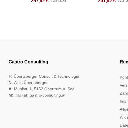
257,42
257,42
€
€
201,42
201,42
€
€
exkl. MwSt.
exkl. MwSt.
exkl. 
exkl. 
Gastro Consulting
Rec
F:
Übertsberger Consult & Technologie
Kont
N:
Alois Übertsberger
Vers
A:
Mühlstr. 1, 5162 Obertrum a. See
Zahl
M:
info (at) gastro-consulting.at
Imp
Allg
Wide
Date