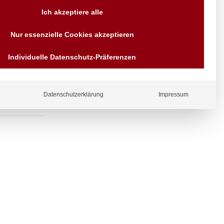
Versand AT & DE weitere auf
Ich akzeptiere alle
Anfragen
Wir sind seit über 40 Jahren
s massivem
Nur essenzielle Cookies akzeptieren
für Sie da
Bezahlen Sie mit
Individuelle Datenschutz-Präferenzen
Vorrauskasse Paypal,
Kreditkarte, Direkt
Banküberweisung, Sofort,
EPS oder GiroPay
Datenschutzerklärung
Impressum
ergl
iche