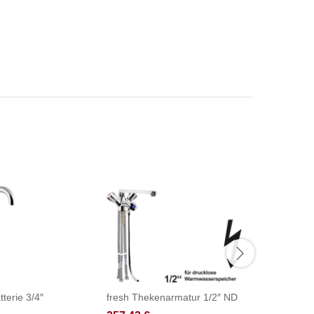
tterie 3/4″
fresh Thekenarmatur 1/2″ ND
fresh Th