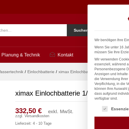
3
Ko
Suchen
i
Wir benötigen Ihre Ei
Wenn Sie unter 16 Jah
müssen Sie Ihre Erzie
Planung & Technik
Kontakt
Wir verwenden Cookie
essenziell, während a
Personenbezogene Date
assertechnik
/
Einlochbatterie
/
ximax Einlochbatterie 1/2″
Anzeigen und Inhalte
die Verwendung Ihrer 
Verpflichtung, in die 
können Ihre Auswahl j
ximax Einlochbatterie 1/2″
dass aufgrund individ
verfügbar sind.
Es folgt eine Liste
Essenzie
332,50
€
exkl. MwSt.
zzgl.
Versandkosten
Lieferzeit:
4 - 10 Tage