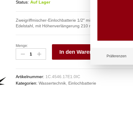
Status:
Auf Lager
Zweigriffmischer-Einlochbatterie 1/2″ mit Schwenkauslauf, au
Edelstahl, mit Höhenverlängerung 210 mm
Menge:
ximax
In den Warenkorb
Einlochbatterie
Präferenzen
1/2"
V
Anzahl
e
n
Artikelnummer:
1C.4546.17E1.0IC
Kategorien:
Wassertechnik
,
Einlochbatterie