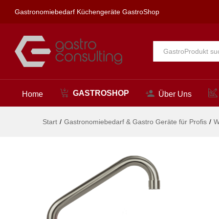
ximax Einlochbatterie 1/2"
Gastronomiebedarf Küchengeräte GastroShop
Beschreibung
Alle
GASTROSHOP
Home
Über Uns
Start
/
Gastronomiebedarf & Gastro Geräte für Profis
/
W