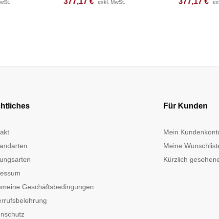
377,17
377,17
€
€
377,17
377,17
€
€
MwSt.
MwSt.
exkl. MwSt.
exkl. MwSt.
ex
ex
htliches
Für Kunden
akt
Mein Kundenkont
andarten
Meine Wunschlist
ungsarten
Kürzlich gesehene
ressum
emeine Geschäftsbedingungen
rrufsbelehrung
nschutz