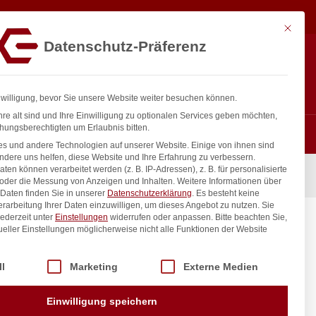
32,50
€
In den Warenkorb
exkl. MwSt.
Mit diese
Datenschutz-Präferenz
ntakt
Anmelden
nfo@gastro-consulting.at
Registrieren
0
nwilligung, bevor Sie unsere Website weiter besuchen können.
re alt sind und Ihre Einwilligung zu optionalen Services geben möchten,
hungsberechtigten um Erlaubnis bitten.
s und andere Technologien auf unserer Website. Einige von ihnen sind
ndere uns helfen, diese Website und Ihre Erfahrung zu verbessern.
n können verarbeitet werden (z. B. IP-Adressen), z. B. für personalisierte
 oder die Messung von Anzeigen und Inhalten.
Weitere Informationen über
Daten finden Sie in unserer
Datenschutzerklärung
.
Es besteht keine
Verarbeitung Ihrer Daten einzuwilligen, um dieses Angebot zu nutzen.
Sie
ederzeit unter
Einstellungen
widerrufen oder anpassen.
Bitte beachten Sie,
ueller Einstellungen möglicherweise nicht alle Funktionen der Website
 der Service-Gruppen, für die eine Einwilligung erteilt werden kann. Di
ll
Marketing
Externe Medien
inkl. / exkl. MwSt.
Einwilligung speichern