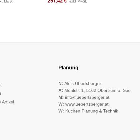
257,42
257,42
€
€
148,17
148,17
kl. MwSt.
kl. MwSt.
exkl. MwSt.
exkl. MwSt.
Planung
N:
Alois Übertsberger
o
A:
Mühlstr. 1, 5162 Obertrum a. See
e
M:
info@uebertsberger.at
 Artikel
W:
www.uebertsberger.at
W:
Küchen Planung & Technik