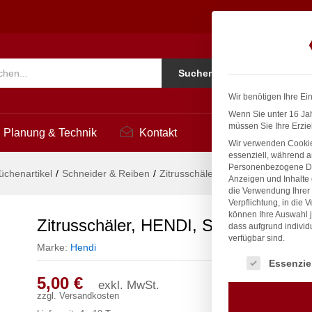
, (L)175mm
Ko
Suchen
i
Wir benötigen Ihre Ei
Wenn Sie unter 16 Jah
müssen Sie Ihre Erzie
Planung & Technik
Kontakt
Wir verwenden Cookie
essenziell, während a
Personenbezogene Date
üchenartikel
/
Schneider & Reiben
/
Zitrusschäler, HENDI, Schwarz, 
Anzeigen und Inhalte
die Verwendung Ihrer 
Verpflichtung, in die 
können Ihre Auswahl j
Zitrusschäler, HENDI, Schwarz, (L)
dass aufgrund individ
verfügbar sind.
Marke:
Hendi
Es folgt eine Liste
Essenzie
5,00
€
exkl. MwSt.
zzgl.
Versandkosten