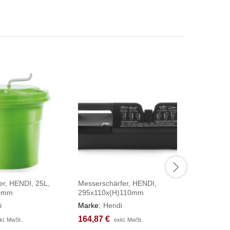
er, HENDI, 25L,
Messerschärfer, HENDI,
Kochtopf,
30mm
295x110x(H)110mm
HENDI, Pr
⌀360x(H
i
Marke:
Hendi
Marke:
H
164,87
164,87
€
€
kl. MwSt.
kl. MwSt.
exkl. MwSt.
exkl. MwSt.
138,77
138,77