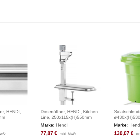
er, HENDI,
Dosenöffner, HENDI, Kitchen
Salatschleud
5mm
Line, 250x115x(H)550mm
ø430x(H)5
Marke:
Hendi
Marke:
Hend
77,87
77,87
€
€
130,07
130,07
€
€
MwSt.
MwSt.
exkl. MwSt.
exkl. MwSt.
ex
ex