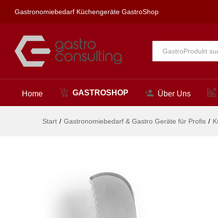
Zitrusschäler, HENDI, Schwarz
Gastronomiebedarf Küchengeräte GastroShop
Beschreibung
Alle
GASTROSHOP
Home
Über Uns
Start
/
Gastronomiebedarf & Gastro Geräte für Profis
/
K