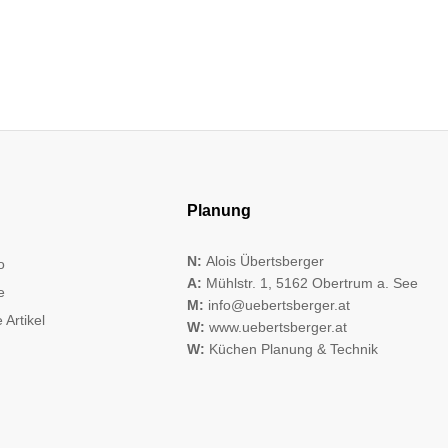
Planung
N:
Alois Übertsberger
o
A:
Mühlstr. 1, 5162 Obertrum a. See
e
M:
info@uebertsberger.at
 Artikel
W:
www.uebertsberger.at
W:
Küchen Planung & Technik