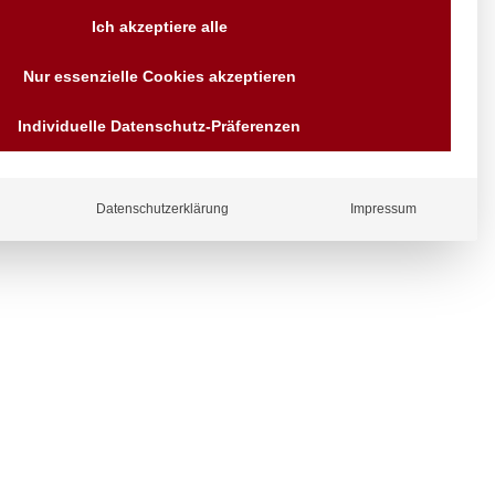
Versand AT & DE weitere auf
Ich akzeptiere alle
Anfragen
Wir sind seit über 40 Jahren
Nur essenzielle Cookies akzeptieren
für Sie da
Bezahlen Sie mit
ergl
Individuelle Datenschutz-Präferenzen
Vorrauskasse Paypal,
iche
Kreditkarte, Direkt
Banküberweisung, Sofort,
EPS oder GiroPay
Datenschutzerklärung
Impressum