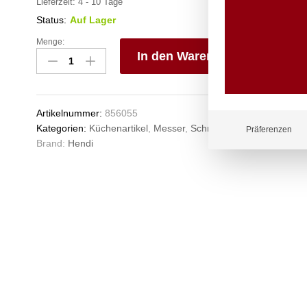
Lieferzeit:
4 - 10 Tage
Status:
Auf Lager
Menge:
Zitrusschäler,
In den Warenkorb
HENDI,
Schwarz,
V
(L)175mm
e
Anzahl
n
Artikelnummer:
856055
Kategorien:
Küchenartikel
,
Messer
,
Schneider & Reiben
Präferenzen
Brand:
Hendi