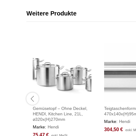
Weitere Produkte
Gemüsetopf – Ohne Deckel,
Teigtaschenform
HENDI, Kitchen Line, 21L,
470x140x(H)9
⌀320x(H)270mm
Marke:
Hendi
Marke:
Hendi
304,50
304,50
€
€
exkl. 
exkl. 
75,47
75,47
€
€
exkl. MwSt.
exkl. MwSt.