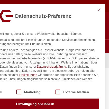
5,00
€
In den Warenkorb
exkl. MwSt.
Mit diese
Datenschutz-Präferenz
ntakt
Anmelden
nfo@gastro-consulting.at
Registrieren
0
nwilligung, bevor Sie unsere Website weiter besuchen können.
re alt sind und Ihre Einwilligung zu optionalen Services geben möchten,
hungsberechtigten um Erlaubnis bitten.
s und andere Technologien auf unserer Website. Einige von ihnen sind
ndere uns helfen, diese Website und Ihre Erfahrung zu verbessern.
n können verarbeitet werden (z. B. IP-Adressen), z. B. für personalisierte
(L)175mm
 oder die Messung von Anzeigen und Inhalten.
Weitere Informationen über
Daten finden Sie in unserer
Datenschutzerklärung
.
Es besteht keine
Verarbeitung Ihrer Daten einzuwilligen, um dieses Angebot zu nutzen.
Sie
ederzeit unter
Einstellungen
widerrufen oder anpassen.
Bitte beachten Sie,
175mm
ueller Einstellungen möglicherweise nicht alle Funktionen der Website
 der Service-Gruppen, für die eine Einwilligung erteilt werden kann. Di
ll
Marketing
Externe Medien
inkl. / exkl. MwSt.
Einwilligung speichern