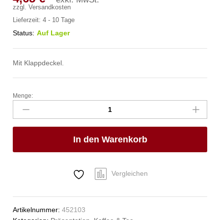
zzgl.
Versandkosten
Lieferzeit:
4 - 10 Tage
Status:
Auf Lager
Mit Klappdeckel.
Menge:
Zuckerdose,
HENDI,
0,3L,
ø85x(H)80mm
In den Warenkorb
Anzahl
Vergleichen
Artikelnummer:
452103