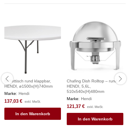
Buffettisch rund klappbar,
Chafing Dish Rolltop – rund,
HENDI, ø1500x(H)740mm
HENDI, 5,6L,
510x540x(H)480mm
Marke:
Hendi
Marke:
Hendi
137,03
€
exkl. MwSt.
121,37
€
exkl. MwSt.
In den Warenkorb
In den Warenkorb