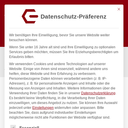
Mit die
Datenschutz-Präferenz
0
Wir benötigen Ihre Einwilligung, bevor Sie unsere Website weiter
besuchen können.
Wenn Sie unter 16 Jahre alt sind und Ihre Einwilligung zu optionalen
Suchen
Services geben möchten, müssen Sie Ihre Erziehungsberechtigten um
Start
/
Gastronomiebedarf & Gastro Geräte für Profis
/
Erlaubnis bitten.
Präsentation
/
Kaffee & Tee
/
Wir verwenden Cookies und andere Technologien auf unserer
Zuckerdose, HENDI, 0,3L, ø85x(H)80mm
Website. Einige von ihnen sind essenziell, während andere uns
helfen, diese Website und Ihre Erfahrung zu verbessern.
Personenbezogene Daten können verarbeitet werden (z. B. IP-
Adressen), z. B. für personalisierte Anzeigen und Inhalte oder die
Messung von Anzeigen und Inhalten.
Weitere Informationen über die
Verwendung Ihrer Daten finden Sie in unserer
Datenschutzerklärung
.
Es besteht keine Verpflichtung, in die Verarbeitung Ihrer Daten
einzuwilligen, um dieses Angebot zu nutzen.
Sie können Ihre Auswahl
jederzeit unter
Einstellungen
widerrufen oder anpassen.
Bitte
beachten Sie, dass aufgrund individueller Einstellungen
möglicherweise nicht alle Funktionen der Website verfügbar sind.
Es folgt eine Liste der Service-Gruppen, für die eine Einwilligung
Essenziell