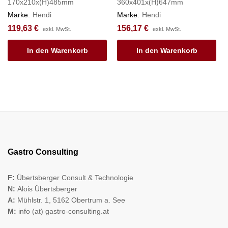
170x210x(H)485mm
360x401x(H)647mm
Marke:
Hendi
Marke:
Hendi
119,63
€
156,17
€
exkl. MwSt.
exkl. MwSt.
In den Warenkorb
In den Warenkorb
Gastro Consulting
F:
Übertsberger Consult & Technologie
N:
Alois Übertsberger
A:
Mühlstr. 1, 5162 Obertrum a. See
M:
info (at) gastro-consulting.at