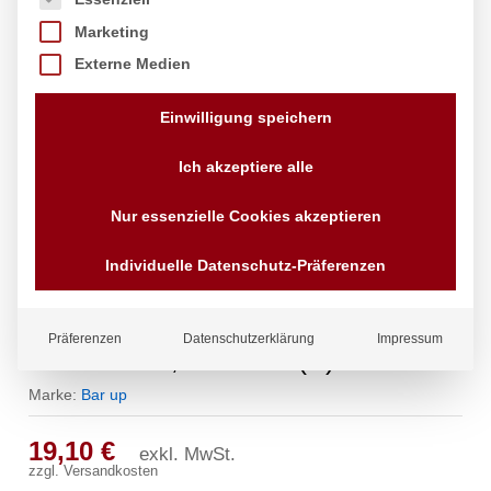
Marketing
Externe Medien
Einwilligung speichern
Ich akzeptiere alle
Nur essenzielle Cookies akzeptieren
Individuelle Datenschutz-Präferenzen
Zutatenbox – 3 Behälter, Bar up,
Präferenzen
Datenschutzerklärung
Impressum
Schwarz, 480x150x(H)100mm
Marke:
Bar up
19,10
€
exkl. MwSt.
zzgl.
Versandkosten