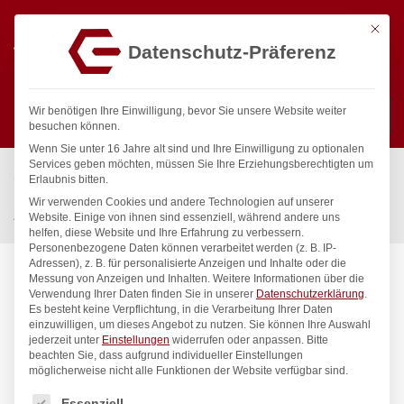
Mit die
Datenschutz-Präferenz
0
Wir benötigen Ihre Einwilligung, bevor Sie unsere Website weiter
besuchen können.
Wenn Sie unter 16 Jahre alt sind und Ihre Einwilligung zu optionalen
Suchen
Services geben möchten, müssen Sie Ihre Erziehungsberechtigten um
Start
/
Gastronomiebedarf & Gastro Geräte für Profis
/
Erlaubnis bitten.
Bar & Kaffee
/
Cocktailzubehör
/
Wir verwenden Cookies und andere Technologien auf unserer
Zutatenbox – 3 Behälter, Bar up, Schwarz, 480x150x(H)100mm
Website. Einige von ihnen sind essenziell, während andere uns
helfen, diese Website und Ihre Erfahrung zu verbessern.
Personenbezogene Daten können verarbeitet werden (z. B. IP-
Adressen), z. B. für personalisierte Anzeigen und Inhalte oder die
Messung von Anzeigen und Inhalten.
Weitere Informationen über die
Verwendung Ihrer Daten finden Sie in unserer
Datenschutzerklärung
.
Es besteht keine Verpflichtung, in die Verarbeitung Ihrer Daten
einzuwilligen, um dieses Angebot zu nutzen.
Sie können Ihre Auswahl
jederzeit unter
Einstellungen
widerrufen oder anpassen.
Bitte
beachten Sie, dass aufgrund individueller Einstellungen
möglicherweise nicht alle Funktionen der Website verfügbar sind.
Es folgt eine Liste der Service-Gruppen, für die eine Einwilligung
Essenziell