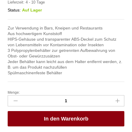
Lieferzeit:
4 - 10 Tage
Status:
Auf Lager
Zur Verwendung in Bars, Kneipen und Restaurants
Aus hochwertigem Kunststoff
HIPS-Gehäuse und transparenter ABS-Deckel zum Schutz
von Lebensmitteln vor Kontamination oder Insekten
3 Polypropylenbehälter zur getrennten Aufbewahrung von
Obst- oder Gewürzzusätzen
Jeder Behälter kann leicht aus dem Halter entfernt werden, z.
B. um das Produkt nachzufüllen
Spülmaschinenfeste Behälter
Menge:
Zutatenbox
–
3
Behälter,
In den Warenkorb
Bar
up,